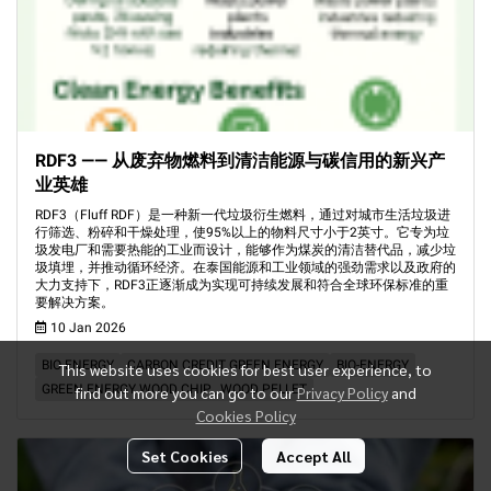
RDF3 —— 从废弃物燃料到清洁能源与碳信用的新兴产
业英雄
RDF3（Fluff RDF）是一种新一代垃圾衍生燃料，通过对城市生活垃圾进
行筛选、粉碎和干燥处理，使95%以上的物料尺寸小于2英寸。它专为垃
圾发电厂和需要热能的工业而设计，能够作为煤炭的清洁替代品，减少垃
圾填埋，并推动循环经济。在泰国能源和工业领域的强劲需求以及政府的
大力支持下，RDF3正逐渐成为实现可持续发展和符合全球环保标准的重
要解决方案。
10 Jan 2026
BIO-ENERGY
CARBON CREDIT GREEN ENERGY
BIO-ENERGY
This website uses cookies for best user experience, to
GREEN ENERGY WOOD CHIP , WOOD PELLET
find out more you can go to our
Privacy Policy
and
Cookies Policy
Set Cookies
Accept All