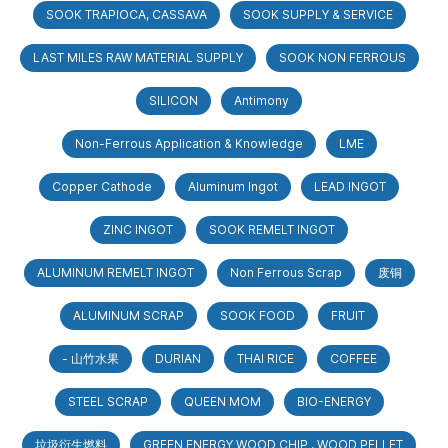
SOOK TRAPIOCA, CASSAVA
SOOK SUPPLY & SERVICE
LAST MILES RAW MATERIAL SUPPLY
SOOK NON FERROUS
SILICON
Antimony
Non-Ferrous Application & Knowledge
LME
Copper Cathode
Aluminum Ingot
LEAD INGOT
ZINC INGOT
SOOK REMELT INGOT
ALUMINUM REMELT INGOT
Non Ferrous Scrap
废铜
ALUMINUM SCRAP
SOOK FOOD
FRUIT
- 山竹水果
DURIAN
THAI RICE
COFFEE
STEEL SCRAP
QUEEN MOM
BIO-ENERGY
垃圾衍生燃料
GREEN ENERGY WOOD CHIP , WOOD PELLET