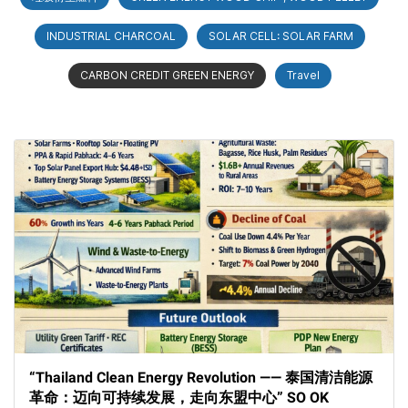
INDUSTRIAL CHARCOAL
SOLAR CELL: SOLAR FARM
CARBON CREDIT GREEN ENERGY
Travel
“Thailand Clean Energy Revolution —— 泰国清洁能源
革命：迈向可持续发展，走向东盟中心” SO OK