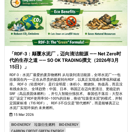
「RDF-3：颠覆水泥厂，迈向清洁能源 —— Net Zero时
代的生存之道 —— SO OK TRADING撰文（2026年3月
15日）」
RDF-3：水泥厂最爱的废弃物燃料 从垃圾到清洁能源，全球水泥厂——包
括泰国在内——正在从昂贵的煤炭转向RDF，以真正实现成本降低和碳减
排。 RDF-3（轻质RDF） 是行业明星：体积小、燃烧快、热值高，而且没
有残余灰分。 全球趋势：中国、日本、韩国正在迈向更清洁、更稳定的
SRF（高品质固体燃料），并引入智能分拣技术。 泰国也不落后：大型水
泥厂设定了RDF使用率50–100%的目标，推动“垃圾变水泥”的模式，并制
定国家标准（TIS RDF）。 RDF-3不仅仅是“替代燃料”，而是能够真正让
水泥厂实现环保的 未来燃料。
15 Mar 2026
BIO-ENERGY
垃圾衍生燃料
BIO-ENERGY
CARBON CREDIT GREEN ENERGY