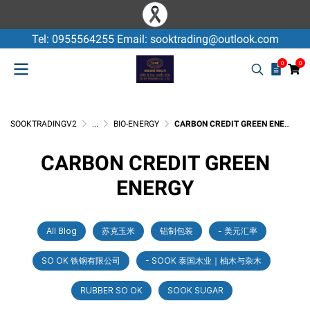
Tel: 0955564255 Email: sooktrading@outlook.com
0
0
SOOKTRADINGV2
...
BIO-ENERGY
CARBON CREDIT GREEN ENERGY
CARBON CREDIT GREEN
ENERGY
All Blog
苏克玉米
铝制包装
- 美元汇率
SO OK 铁钢有限公司
- SOOK 泰国木业｜柚木与杂木
RUBBER SO OK
SOOK SUGAR