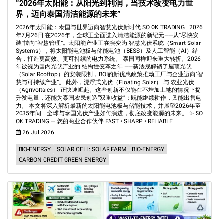
“2026年太阳能：从阳光到利润，当技术改变电力世
界，迈向泰国清洁能源的未来”
2026年太阳能：泰国与世界迈向智慧光伏新时代 SO OK TRADING | 2026
年7月26日 在2026年，全球正全面进入清洁能源的新纪元——从“尽快安
装”转向“智慧管理”。太阳能产业正在演变为 智慧光伏系统（Smart Solar
Systems），将太阳能电池板与储能电池（BESS）及人工智能（AI）结
合，打造更高效、更可持续的电力系统。 泰国同样迎来重大转折。2026
年被视为国内光伏产业的 结构性变革之年 ——新法规解锁了屋顶光伏
（Solar Rooftop）的安装限制，BOI的新优惠政策推动工厂与企业迈向“智
慧与可持续产业”。 此外，漂浮式光伏（Floating Solar） 与 农业光伏
（Agrivoltaics） 正快速崛起。这些创新不仅能在不增加土地的情况下提
升发电量，还能为泰国农民创造“双重收益”：既能继续耕作，又能出售电
力。 本文将深入解析最新的太阳能电池板与储能技术，并展望2026年至
2035年间，全球与泰国光伏产业如何演进，彻底改变能源的未来。 ✨ SO
OK TRADING — 您的商业合作伙伴 FAST • SHARP • RELIABLE
26 Jul 2026
BIO-ENERGY
SOLAR CELL: SOLAR FARM
BIO-ENERGY
CARBON CREDIT GREEN ENERGY