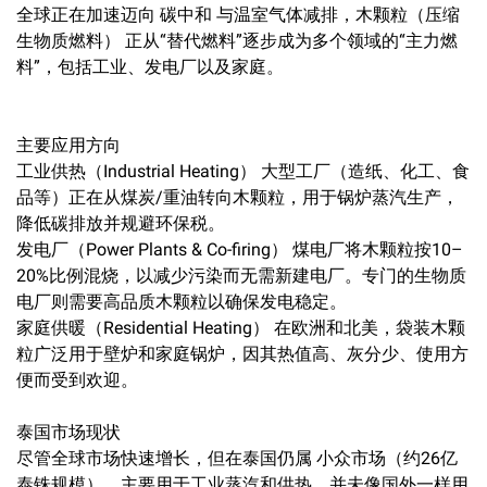
全球正在加速迈向 碳中和 与温室气体减排，木颗粒（压缩
生物质燃料） 正从“替代燃料”逐步成为多个领域的“主力燃
料”，包括工业、发电厂以及家庭。
主要应用方向
工业供热（Industrial Heating） 大型工厂（造纸、化工、食
品等）正在从煤炭/重油转向木颗粒，用于锅炉蒸汽生产，
降低碳排放并规避环保税。
发电厂（Power Plants & Co-firing） 煤电厂将木颗粒按10–
20%比例混烧，以减少污染而无需新建电厂。专门的生物质
电厂则需要高品质木颗粒以确保发电稳定。
家庭供暖（Residential Heating） 在欧洲和北美，袋装木颗
粒广泛用于壁炉和家庭锅炉，因其热值高、灰分少、使用方
便而受到欢迎。
泰国市场现状
尽管全球市场快速增长，但在泰国仍属 小众市场（约26亿
泰铢规模）。主要用于工业蒸汽和供热，并未像国外一样用