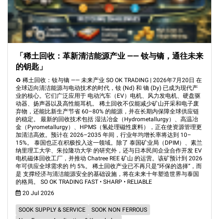
「稀土回收：革新清洁能源产业 —— 钕与镝，通往未来
的钥匙」
♻️ 稀土回收：钕与镝 —— 未来产业 SO OK TRADING | 2026年7月20日 在
全球迈向清洁能源与电动技术的时代，钕 (Nd) 和 镝 (Dy) 已成为现代产
业的核心。它们广泛应用于 电动汽车（EV）电机、风力发电机、硬盘驱
动器、扬声器以及高性能耳机。 稀土回收不仅能减少矿山开采和电子废
弃物，还能比新生产节省 60–80% 的能源，并在长期内保障全球供应链
的稳定。 最新的回收技术包括 湿法冶金（Hydrometallurgy）、高温冶
金（Pyrometallurgy）、HPMS（氢处理磁性废料），正在使资源管理更
加清洁高效。预计在 2026–2035 年间，行业年均增长率将达到 10–
15%。 泰国也正在积极投入这一领域。除了 泰国矿业局（DPIM）、素兰
纳里理工大学、朱拉隆功大学 的研究外，还与日本民间企业合作开发 EV
电机磁体回收工厂，并推动 Chatree REE 矿山 的运营。该矿预计到 2026
年可供应全球需求的 约 5%。 稀土回收产业已不再只是“环保的选择”，而
是 支撑经济与清洁能源安全的基础设施，将在未来十年塑造世界与泰国
的格局。 SO OK TRADING FAST • SHARP • RELIABLE
20 Jul 2026
SOOK SUPPLY & SERVICE
SOOK NON FERROUS