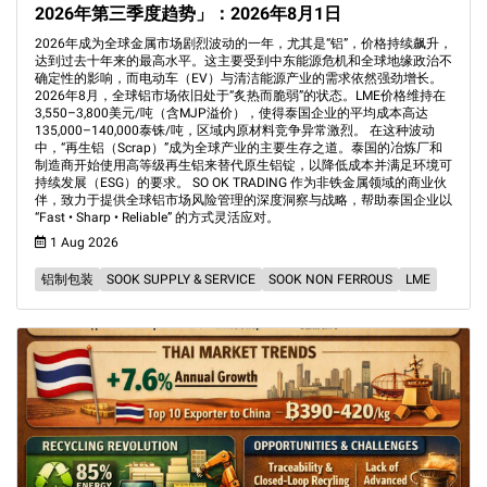
2026年第三季度趋势」：2026年8月1日
2026年成为全球金属市场剧烈波动的一年，尤其是“铝”，价格持续飙升，
达到过去十年来的最高水平。这主要受到中东能源危机和全球地缘政治不
确定性的影响，而电动车（EV）与清洁能源产业的需求依然强劲增长。
2026年8月，全球铝市场依旧处于“炙热而脆弱”的状态。LME价格维持在
3,550–3,800美元/吨（含MJP溢价），使得泰国企业的平均成本高达
135,000–140,000泰铢/吨，区域内原材料竞争异常激烈。 在这种波动
中，“再生铝（Scrap）”成为全球产业的主要生存之道。泰国的冶炼厂和
制造商开始使用高等级再生铝来替代原生铝锭，以降低成本并满足环境可
持续发展（ESG）的要求。 SO OK TRADING 作为非铁金属领域的商业伙
伴，致力于提供全球铝市场风险管理的深度洞察与战略，帮助泰国企业以
“Fast • Sharp • Reliable” 的方式灵活应对。
1 Aug 2026
铝制包装
SOOK SUPPLY & SERVICE
SOOK NON FERROUS
LME