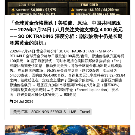
「全球黄金价格暴跌！美联储、原油、中国共同施压
—— 2026年7月24日 | 八月关注关键支撑位 4,000 美元
—— SO OK TRADING 深度分析：剧烈波动中仍是长期
积累黄金的良机」
2026年7月24日 黄金价格分析 SO OK TRADING : FAST • SHARP •
RELIABLE 全球黄金价格单日暴跌逾100美元/盎司。原油价格飙升至每桶
100美元，加剧了通胀担忧；同时市场担心美国联邦储备委员会（Fed）
可能比预期更快加息，推动美元走强，导致全球黄金市场出现大规模抛
售。 在泰国国内市场，96.5%黄金条早盘即下跌700泰铢，卖出价为
64,600泰铢，回购价为64,400泰铢。泰铢兑美元汇率维持在33.82–33.84
之间，轻微贬值在一定程度上缓解了国内金价的跌幅。 ⚡ 主要压力因素
原油价格飙升 → 通胀压力加剧 市场预期Fed将在9月加息（概率83%）
中国调整黄金交易规则 → 引发强制平仓（Forced Liquidation） 技术
面：跌破关键枢轴位4,076美元 → RSI走弱
24 Jul 2026
- 美元汇率
SOOK NON FERROUS
LME
Travel