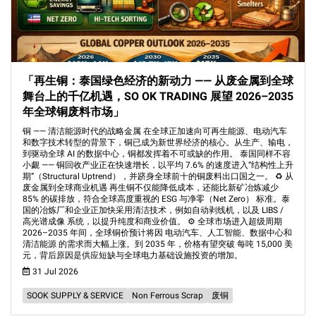
「再生铜：泰国绿色经济的新动力 —— 从废金属到全球
舞台上的千亿机遇，SO OK TRADING 展望 2026–2035
年全球铜废料市场」
铜 —— 清洁能源时代的战略金属 在全球正加速向可再生能源、电动汽车
和数字技术转型的背景下，铜已成为新世界经济的核心。从生产、输电，
到驱动全球 AI 的数据中心，铜都发挥着不可或缺的作用。 泰国同样不容
小觑 —— 铜回收产业正在快速增长，以平均 7.6% 的速度进入“结构性上升
期”（Structural Uptrend），并跻身全球前十的铜废料出口国之一。 ♻️ 从
废金属到全球商业机遇 再生铜不仅能降低成本，还能比新矿冶炼减少
85% 的碳排放，符合全球高度重视的 ESG 与净零（Net Zero） 标准。泰
国的冶炼厂和企业正加快采用清洁技术，例如自动剥线机，以及 LIBS /
高光谱成像 系统，以提升纯度和商业价值。 ⚙️ 全球市场进入超级周期
2026–2035 年间，全球铜价预计将因 电动汽车、人工智能、数据中心和
清洁能源 的需求而大幅上涨。到 2035 年，价格有望突破 每吨 15,000 美
元，背后原因是供应短缺与全球电力基础设施投资的增加。
31 Jul 2026
SOOK SUPPLY & SERVICE
Non Ferrous Scrap
废铜