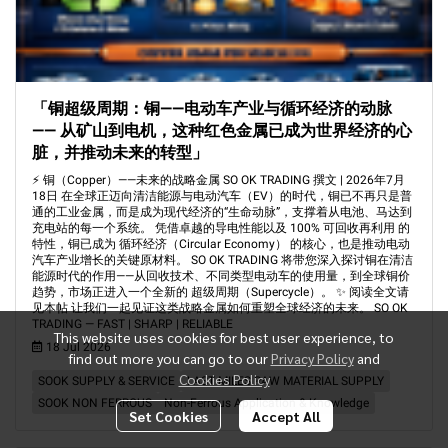
「铜超级周期：铜——电动车产业与循环经济的动脉
—— 从矿山到电机，这种红色金属已成为世界经济的心
脏，并推动未来的转型」
⚡ 铜（Copper）——未来的战略金属 SO OK TRADING 撰文 | 2026年7月
18日 在全球正迈向清洁能源与电动汽车（EV）的时代，铜已不再只是普
通的工业金属，而是成为现代经济的“生命动脉”，支撑着从电池、马达到
充电站的每一个系统。 凭借卓越的导电性能以及 100% 可回收再利用 的
特性，铜已成为 循环经济（Circular Economy） 的核心，也是推动电动
汽车产业增长的关键原材料。 SO OK TRADING 将带您深入探讨铜在清洁
能源时代的作用——从回收技术、不同类型电动车的使用量，到全球铜价
趋势，市场正进入一个全新的 超级周期（Supercycle）。 ✨ 阅读全文请
见本帖 让我们一起见证这类战略金属如何重塑全球经济的未来。 SO OK
TRADING — FAST | SHARP | RELIABLE
This website uses cookies for best user experience, to
18 Jul 2026
find out more you can go to our
Privacy Policy
and
Cookies Policy
SOOK SUPPLY & SERVICE
LAST MILES RAW MATERIAL SUPPLY
SOOK NON FERROUS
Non-Ferrous Application & Knowledge
Set Cookies
Accept All