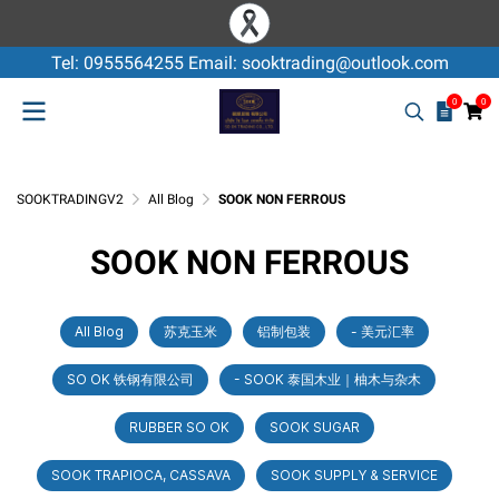
Tel: 0955564255 Email: sooktrading@outlook.com
0
0
SOOKTRADINGV2
All Blog
SOOK NON FERROUS
SOOK NON FERROUS
All Blog
苏克玉米
铝制包装
- 美元汇率
SO OK 铁钢有限公司
- SOOK 泰国木业｜柚木与杂木
RUBBER SO OK
SOOK SUGAR
SOOK TRAPIOCA, CASSAVA
SOOK SUPPLY & SERVICE