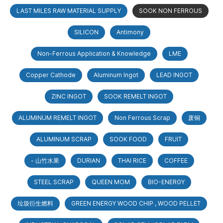
LAST MILES RAW MATERIAL SUPPLY
SOOK NON FERROUS
SILICON
Antimony
Non-Ferrous Application & Knowledge
LME
Copper Cathode
Aluminum Ingot
LEAD INGOT
ZINC INGOT
SOOK REMELT INGOT
ALUMINUM REMELT INGOT
Non Ferrous Scrap
废铜
ALUMINUM SCRAP
SOOK FOOD
FRUIT
- 山竹水果
DURIAN
THAI RICE
COFFEE
STEEL SCRAP
QUEEN MOM
BIO-ENERGY
垃圾衍生燃料
GREEN ENERGY WOOD CHIP , WOOD PELLET