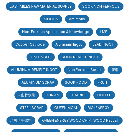
LAST MILES RAW MATERIAL SUPPLY
SOOK NON FERROUS
SILICON
Antimony
Non-Ferrous Application & Knowledge
LME
Copper Cathode
Aluminum Ingot
LEAD INGOT
ZINC INGOT
SOOK REMELT INGOT
ALUMINUM REMELT INGOT
Non Ferrous Scrap
废铜
ALUMINUM SCRAP
SOOK FOOD
FRUIT
- 山竹水果
DURIAN
THAI RICE
COFFEE
STEEL SCRAP
QUEEN MOM
BIO-ENERGY
垃圾衍生燃料
GREEN ENERGY WOOD CHIP , WOOD PELLET