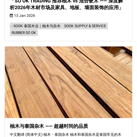
「SO OK TRADING 推荐柚木 vs 混合硬木 —— 深度解
析2026年木材市场及家具、地板、墙面装饰的应用」
13 Jan 2026
- SOOK 泰国木业｜柚木与杂木
SOOK SUPPLY & SERVICE
RUBBER SO OK
柚木与泰国杂木 —— 超越时间的品质
中文翻译 (简体中文) 柚木・泰国杂木 柚木和泰国杂木是泰国常见的木