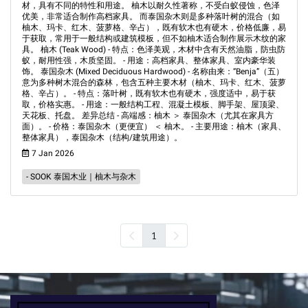
材，具有不同的特性和用途。 柚木以耐久性著称，不受白蚁侵蚀，色泽
优美，非常适合制作高档家具。 而泰国杂木则是多种落叶树的混合（如
柚木、玛卡、红木、菠萝格、辛占），既有软木也有硬木，价格低廉，易
于获取，常用于一般结构或建筑模板，但不如柚木适合制作展示木纹的家
具。 柚木 (Teak Wood) - 特点：色泽美观，木材中含有天然油脂，防虫防
蚁，耐用性强，木质坚固。 - 用途：高档家具、整体家具、室内豪华装
饰。 泰国杂木 (Mixed Deciduous Hardwood) - 名称由来：“Benja”（五）
意为多种树木混合的森林，包含五种主要木材（柚木、玛卡、红木、菠萝
格、辛占）。 - 特点：落叶树，既有软木也有硬木，强度适中，易于获
取，价格实惠。 - 用途：一般结构工程、混凝土模板、脚手架、屋顶梁、
天花板、托盘。 差异总结 - 高端感：柚木 ＞ 泰国杂木（尤其在家具方
面）。 - 价格：泰国杂木（更便宜） ＜ 柚木。 - 主要用途：柚木（家具、
整体家具），泰国杂木（结构/建筑用途）。
7 Jan 2026
- SOOK 泰国木业｜柚木与杂木
1