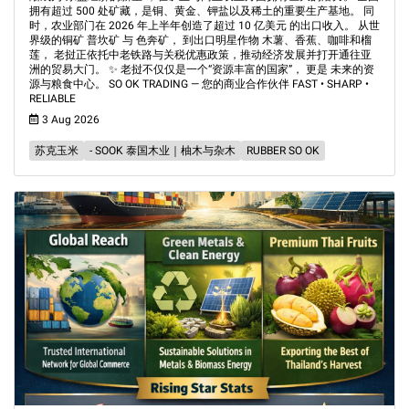
拥有超过 500 处矿藏，是铜、黄金、钾盐以及稀土的重要生产基地。 同
时，农业部门在 2026 年上半年创造了超过 10 亿美元 的出口收入。 从世
界级的铜矿 普坎矿 与 色奔矿， 到出口明星作物 木薯、香蕉、咖啡和榴
莲， 老挝正依托中老铁路与关税优惠政策，推动经济发展并打开通往亚
洲的贸易大门。 ✨ 老挝不仅仅是一个“资源丰富的国家”， 更是 未来的资
源与粮食中心。 SO OK TRADING — 您的商业合作伙伴 FAST • SHARP •
RELIABLE
3 Aug 2026
苏克玉米
- SOOK 泰国木业｜柚木与杂木
RUBBER SO OK