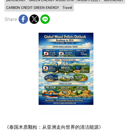
BIO-ENERGY
GREEN ENERGY WOOD CHIP , WOOD PELLET
BIO-ENERGY
CARBON CREDIT GREEN ENERGY
Travel
Share
《泰国木质颗粒：从亚洲走向世界的清洁能源》