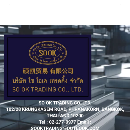
SO OK TRADING CO.,LTD.
102/28 KRUNGKASEM ROAD, PHRANAKORN, BANGKOK,
THAILAND 10200
Tel : 02-277-0977 Email :
SOOKTRADING@OUTLOOK.COM