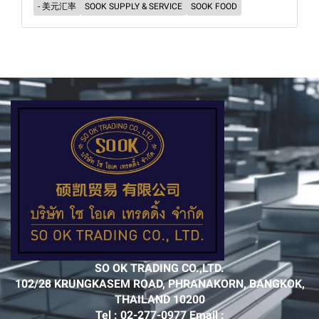
- 美元汇率
SOOK SUPPLY & SERVICE
SOOK FOOD
SO OK TRADING CO.,LTD.
102/28 KRUNGKASEM ROAD, PHRANAKORN, BANGKOK,
THAILAND 10200
Tel : 02-277-0977 Email :