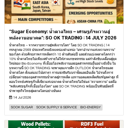
“Sugar Economy: น้ำตาลไทย – เศรษฐกิจหวานสู่
พลังงานอนาคต”: SO OK TRADING : 14 JULY 2026
น้ำตาลไทย – จากความหวานสู่พลังงานโลก” โดย SO OK TRADING | 14
กรกฎาคม 2569 ประเทศไทยยังคงครองตำแหน่ง “มหาอำนาจแห่งความหวาน”
ของโลก ด้วยศักยภาพการผลิตกว่า 10 ล้านตันต่อปี และส่วนแบ่งตลาดโลกกว่า
10% น้ำตาลไทยไม่เพียงสร้างรายได้ให้ภาคเกษตรกรรม แต่กำลังขับเคลื่อนสู่ยุค
ใหม่ของ Bio‑Economy ที่เชื่อมโยงพลังงานและอุตสาหกรรมอื่นอย่างยั่งยืน ใน
บทความนี้ SO OK TRADING จะพาคุณเจาะลึก OUTLOOK น้ำตาลไทยและ
น้ำตาลโลก ตั้งแต่แนวโน้มราคา การแข่งขันกับบราซิลและอินเดีย ไปจนถึงการ
เปลี่ยนผ่านของอุตสาหกรรมน้ำตาลสู่การผลิต เอทานอลและผลิตภัณฑ์มูลค่าสูง ที่
ตอบโจทย์เศรษฐกิจสีเขียวแห่งอนาคต น้ำตาลไทยไม่ใช่แค่ “ความหวาน” แต่คือ
“พลังเศรษฐกิจที่เชื่อมโยงโลก” และ SO OK TRADING พร้อมเป็นพันธมิตรที่
นำพาธุรกิจไทยสู่ตลาดโลกอย่างมั่นคง
14 Jul 2026
SOOK SUGAR
SOOK SUPPLY & SERVICE
BIO-ENERGY