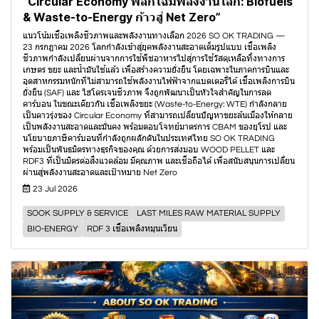
“Circular Economy พลิกโฉมพลังงานโลก: Biofuels
& Waste-to-Energy ก้าวสู่ Net Zero”
แนวโน้มเชื้อเพลิงชีวภาพและพลังงานทางเลือก 2026 SO OK TRADING —
23 กรกฎาคม 2026 โลกกำลังเข้าสู่ยุคพลังงานสะอาดเต็มรูปแบบ เชื้อเพลิง
ชีวภาพกำลังเปลี่ยนผ่านจากการใช้พืชอาหารไปสู่การใช้วัสดุเหลือทิ้งทางการ
เกษตร ขยะ และน้ำมันใช้แล้ว เพื่อสร้างความยั่งยืน โดยเฉพาะในภาคการบินและ
อุตสาหกรรมหนักที่ไม่สามารถใช้พลังงานไฟฟ้าจากแบตเตอรี่ได้ เชื้อเพลิงการบิน
ยั่งยืน (SAF) และ ไฮโดรเจนชีวภาพ จึงถูกพัฒนาเป็นหัวใจสำคัญในการลด
คาร์บอน ในขณะเดียวกัน เชื้อเพลิงขยะ (Waste-to-Energy: WTE) กำลังกลาย
เป็นดาวรุ่งของ Circular Economy ที่สามารถเปลี่ยนปัญหาขยะล้นเมืองให้กลาย
เป็นพลังงานสะอาดและมั่นคง พร้อมตอบโจทย์มาตรการ CBAM ของยุโรป และ
นโยบายภาษีคาร์บอนที่กำลังถูกผลักดันในประเทศไทย SO OK TRADING
พร้อมเป็นพันธมิตรทางธุรกิจของคุณ ด้วยการส่งมอบ WOOD PELLET และ
RDF3 ที่เป็นมิตรต่อสิ่งแวดล้อม มีคุณภาพ และเชื่อถือได้ เพื่อสนับสนุนการเปลี่ยน
ผ่านสู่พลังงานสะอาดและเป้าหมาย Net Zero
23 Jul 2026
SOOK SUPPLY & SERVICE
LAST MILES RAW MATERIAL SUPPLY
BIO-ENERGY
RDF 3 เชื้อเพลิงหมุนเวียน