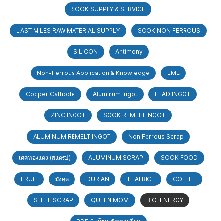
SOOK SUPPLY & SERVICE
LAST MILES RAW MATERIAL SUPPLY
SOOK NON FERROUS
SILICON
Antimony
Non-Ferrous Application & Knowledge
LME
Copper Cathode
Aluminum Ingot
LEAD INGOT
ZINC INGOT
SOOK REMELT INGOT
ALUMINUM REMELT INGOT
Non Ferrous Scrap
เศศทองแดง (สแครป)
ALUMINUM SCRAP
SOOK FOOD
FRUIT
มังคุด
DURIAN
THAI RICE
COFFEE
STEEL SCRAP
QUEEN MOM
BIO-ENERGY