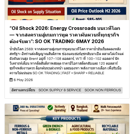
“Oil Shock 2026: Energy Crossroads บนเวทีโลก
— จากสงครามสู่เกมการทูต ราคาผันผวนที่ทุกธุรกิจ
ต้องจับตา”: SO OK TRADING: 6MAY 2026
น้ำมันโลก 2569: จากสงครามสู่เกมการทูตบนเวทีโลก ราคาน้ำมันเริ่มลดลงหลัง
สหรัฐฯ–อิหร่านส่งสัญญาณสันติภาพ ช่องแคบฮอร์มุซกลับมาเปิด ตลาดโล่งใจแต่
ยังผันผวนสูง Brent อยู่ที่ 107–108 ดอลลาร์, WTI ที่ 100–102 ดอลลาร์ นัก
วิเคราะห์เตือน หากดีลสันติภาพสะดุด ราคามีโอกาสดีดกลับแตะ 120 ดอลลาร์
ธุรกิจพลังงานควร ล็อกต้นทุนล่วงหน้า และมองหา พลังงานทางเลือก เพื่อรับมือ
ความไม่แน่นอน SO OK TRADING | FAST • SHARP • RELIABLE
6 May 2026
อัตราแลกเปลี่ยน
SOOK SUPPLY & SERVICE
SOOK NON FERROUS