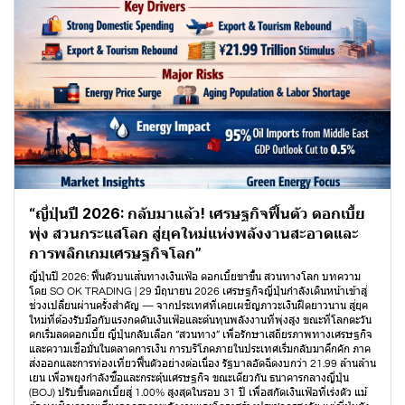
“ญี่ปุ่นปี 2026: กลับมาแล้ว! เศรษฐกิจฟื้นตัว ดอกเบี้ย
พุ่ง สวนกระแสโลก สู่ยุคใหม่แห่งพลังงานสะอาดและ
การพลิกเกมเศรษฐกิจโลก”
ญี่ปุ่นปี 2026: ฟื้นตัวบนเส้นทางเงินเฟ้อ ดอกเบี้ยขาขึ้น สวนทางโลก บทความ
โดย SO OK TRADING | 29 มิถุนายน 2026 เศรษฐกิจญี่ปุ่นกำลังเดินหน้าเข้าสู่
ช่วงเปลี่ยนผ่านครั้งสำคัญ — จากประเทศที่เคยเผชิญภาวะเงินฝืดยาวนาน สู่ยุค
ใหม่ที่ต้องรับมือกับแรงกดดันเงินเฟ้อและต้นทุนพลังงานที่พุ่งสูง ขณะที่โลกตะวัน
ตกเริ่มลดดอกเบี้ย ญี่ปุ่นกลับเลือก “สวนทาง” เพื่อรักษาเสถียรภาพทางเศรษฐกิจ
และความเชื่อมั่นในตลาดการเงิน การบริโภคภายในประเทศเริ่มกลับมาคึกคัก ภาค
ส่งออกและการท่องเที่ยวฟื้นตัวอย่างต่อเนื่อง รัฐบาลอัดฉีดงบกว่า 21.99 ล้านล้าน
เยน เพื่อพยุงกำลังซื้อและกระตุ้นเศรษฐกิจ ขณะเดียวกัน ธนาคารกลางญี่ปุ่น
(BOJ) ปรับขึ้นดอกเบี้ยสู่ 1.00% สูงสุดในรอบ 31 ปี เพื่อสกัดเงินเฟ้อที่เร่งตัว แม้