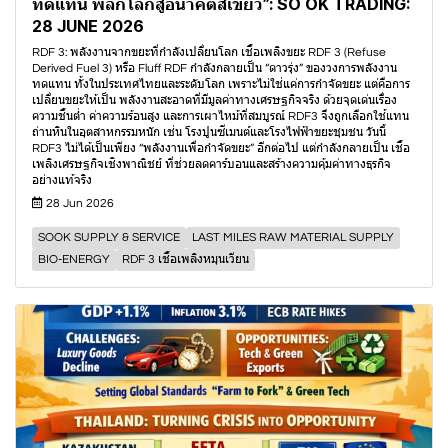
ทดแทน พลิกโลกสู่อนาคตสีเขียว”: SO OK TRADING:
28 JUNE 2026
RDF 3: พลังงานจากขยะที่กำลังเปลี่ยนโลก เชื้อเพลิงขยะ RDF 3 (Refuse
Derived Fuel 3) หรือ Fluff RDF กำลังกลายเป็น “ดาวรุ่ง” ของวงการพลังงาน
ทดแทน ทั้งในประเทศไทยและระดับโลก เพราะไม่ใช่แค่การกำจัดขยะ แต่คือการ
เปลี่ยนขยะให้เป็น พลังงานสะอาดที่มีมูลค่าทางเศรษฐกิจจริง ด้วยจุดเด่นเรื่อง
ความชื้นต่ำ ค่าความร้อนสูง และการเผาไหม้ที่สมบูรณ์ RDF3 จึงถูกเลือกใช้แทน
ถ่านหินในอุตสาหกรรมหนัก เช่น โรงปูนซีเมนต์และโรงไฟฟ้าขยะชุมชน วันนี้
RDF3 ไม่ได้เป็นเพียง “พลังงานเพื่อกำจัดขยะ” อีกต่อไป แต่กำลังกลายเป็น เชื้อ
เพลิงเศรษฐกิจเชิงพาณิชย์ ที่ช่วยลดคาร์บอนและสร้างความคุ้มค่าทางธุรกิจ
อย่างแท้จริง
28 Jun 2026
SOOK SUPPLY & SERVICE
LAST MILES RAW MATERIAL SUPPLY
BIO-ENERGY
RDF 3 เชื้อเพลิงหมุนเวียน