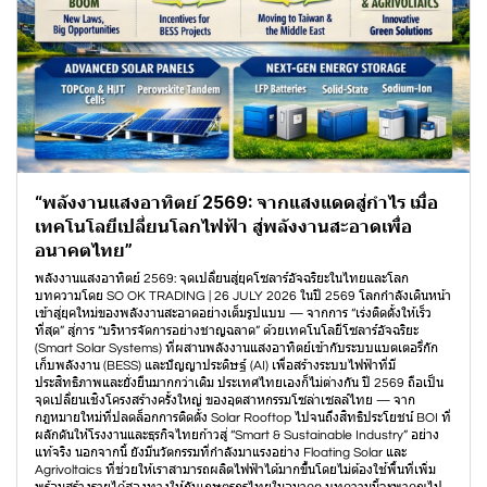
“พลังงานแสงอาทิตย์ 2569: จากแสงแดดสู่กำไร เมื่อ
เทคโนโลยีเปลี่ยนโลกไฟฟ้า สู่พลังงานสะอาดเพื่อ
อนาคตไทย”
พลังงานแสงอาทิตย์ 2569: จุดเปลี่ยนสู่ยุคโซลาร์อัจฉริยะในไทยและโลก
บทความโดย SO OK TRADING | 26 JULY 2026 ในปี 2569 โลกกำลังเดินหน้า
เข้าสู่ยุคใหม่ของพลังงานสะอาดอย่างเต็มรูปแบบ — จากการ “เร่งติดตั้งให้เร็ว
ที่สุด” สู่การ “บริหารจัดการอย่างชาญฉลาด” ด้วยเทคโนโลยีโซลาร์อัจฉริยะ
(Smart Solar Systems) ที่ผสานพลังงานแสงอาทิตย์เข้ากับระบบแบตเตอรี่กัก
เก็บพลังงาน (BESS) และปัญญาประดิษฐ์ (AI) เพื่อสร้างระบบไฟฟ้าที่มี
ประสิทธิภาพและยั่งยืนมากกว่าเดิม ประเทศไทยเองก็ไม่ต่างกัน ปี 2569 ถือเป็น
จุดเปลี่ยนเชิงโครงสร้างครั้งใหญ่ ของอุตสาหกรรมโซล่าเซลล์ไทย — จาก
กฎหมายใหม่ที่ปลดล็อกการติดตั้ง Solar Rooftop ไปจนถึงสิทธิประโยชน์ BOI ที่
ผลักดันให้โรงงานและธุรกิจไทยก้าวสู่ “Smart & Sustainable Industry” อย่าง
แท้จริง นอกจากนี้ ยังมีนวัตกรรมที่กำลังมาแรงอย่าง Floating Solar และ
Agrivoltaics ที่ช่วยให้เราสามารถผลิตไฟฟ้าได้มากขึ้นโดยไม่ต้องใช้พื้นที่เพิ่ม