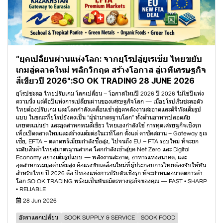
“ยุคเปลี่ยนผ่านแห่งโลก: จากยุโรปสู่ยูเรเซีย ไทยขยับ
เกมสู่ตลาดใหม่ พลิกวิกฤต สร้างโอกาส สู่เวทีเศรษฐกิจ
สีเขียวปี 2026":SO OK TRADING 28 JUNE 2026
ยุโรปชะลอ ไทยปรับเกม โลกเปลี่ยน – โอกาสใหม่ปี 2026 ปี 2026 ไม่ใช่ปีแห่ง
ความนิ่ง แต่คือปีแห่งการเปลี่ยนผ่านของเศรษฐกิจโลก — เมื่อยุโรปเริ่มชะลอตัว
ไทยต้องปรับเกม และโลกกำลังเคลื่อนเข้าสู่ยุคพลังงานสะอาดและดิจิทัลเต็มรูป
แบบ ในขณะที่ยุโรปยังคงเป็น “ผู้นำมาตรฐานโลก” ทั้งด้านอาหารปลอดภัย
เกษตรแม่นยำ และอุตสาหกรรมสีเขียว ไทยเองกำลังใช้ การทูตเศรษฐกิจเชิงรุก
เพื่อเปิดตลาดใหม่และสร้างแต้มต่อในเวทีโลก ตั้งแต่ คาซัคสถาน – Gateway ยูเร
เซีย, EFTA – ตลาดพรีเมียมกำลังซื้อสูง, ไปจนถึง EU – FTA รอบใหม่ ที่จะยก
ระดับสินค้าไทยสู่มาตรฐานสากล โลกกำลังเข้าสู่ยุค Net Zero และ Digital
Economy อย่างเต็มรูปแบบ — พลังงานสะอาด, อาหารแห่งอนาคต, และ
อุตสาหกรรมมูลค่าเพิ่มสูง คือแรงขับเคลื่อนใหม่ที่ผู้ประกอบการไทยต้องจับให้ทัน
สำหรับไทย ปี 2026 คือ ปีทองแห่งการปรับตัวเชิงรุก ที่จะกำหนดอนาคตการค้า
โลก SO OK TRADING พร้อมเป็นพันธมิตรทางธุรกิจของคุณ — FAST • SHARP
• RELIABLE
28 Jun 2026
อัตราแลกเปลี่ยน
SOOK SUPPLY & SERVICE
SOOK FOOD