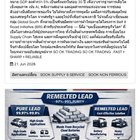
หมาย GDP ลงต่ำกว่า 5% เป็นครั้งแรกในรอบ 30 ปี เพื่อวางรากฐานการเติบโต
เชิงคุณภาพ เน้น AI, พลังงานสะอาด และอุตสาหกรรมแห่งอนาคต การชะลอ
ตัวอย่างมีเสถียรภาพของจีน ไม่ได้หมายถึงการหยุดนิ่ง แต่คือการปรับสมดุลใหม่
ของเศรษฐกิจโลก จากสหรัฐฯ และยุโรปที่เพิ่มกำแพงภาษี ไปจนถึงอาเซียนและ
กลุ่ม Global South ที่กลายเป็นพันธมิตรทางการค้าใหม่ภายใต้โครงการ Belt &
Road Initiative (BRI) สำหรับประเทศไทย — นี่คือ “จุดเชื่อมเศรษฐกิจโลก” ที่
เปิดโอกาสทองให้ผู้ประกอบการไทย ทั้งในสินค้าเกษตรพรีเมียม การเชื่อมโยง
Supply Chain ไฮเทค และการดึงดูดทุนจีนเข้าสู่ EEC แต่ก็ต้องเตรียมรับมือกับ
ความท้าทายจากสินค้าราคาถูก การผันผวนค่าเงิน และการแข่งขันด้านเทคโนโลยี
จีนกำลังเปลี่ยนโลก ไทยต้องพลิกเกมให้ทัน! ติดตามบทวิเคราะห์เต็มรูปแบบได้
ในบทความฉบับสมบูรณ์จาก SO OK TRADING SO OK TRADING : FAST •
SHARP • RELIABLE
21 Jun 2026
อัตราแลกเปลี่ยน
SOOK SUPPLY & SERVICE
SOOK NON FERROUS