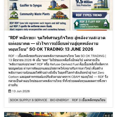
“RDF พลิกขยะ จุดไฟเศรษฐกิจไทย สู่พลังงานสะอาด
แห่งอนาคต — หัวใจการเปลี่ยนผ่านสู่ยุคพลังงาน
หมุนเวียน” SO OK TRADING: 13 JUNE 2026
RDF – เชื้อเพลิงขยะกับอนาคตพลังงานทดแทนไทย โดย SO OK TRADING |
13 มิถุนายน 2026 ♻️ เมื่อ “ขยะ” ไม่ใช่ของเหลือทิ้งอีกต่อไป แต่กลายเป็น
“พลังงานแห่งอนาคต”! RDF หรือ Refuse-Derived Fuel คือเชื้อเพลิงที่ผลิตจาก
ขยะมูลฝอย ผ่านการคัดแยกและแปรสภาพให้เหมาะกับการเผาไหม้ เพื่อสร้าง
พลังงานความร้อนและไฟฟ้าอย่างยั่งยืน ในยุคที่โลกกำลังเดินหน้าสู่ Net Zero
Carbon และอุตสาหกรรมต้องปรับตัวตามมาตรการ CBAM ของยุโรป — RDF จึง
กลายเป็นคำตอบใหม่ของภาคพลังงานไทย ที่ทั้งช่วยลดต้นทุนและลดการพึ่งพา
ถ่านหิน
13 Jun 2026
SOOK SUPPLY & SERVICE
BIO-ENERGY
RDF 3 เชื้อเพลิงหมุนเวียน