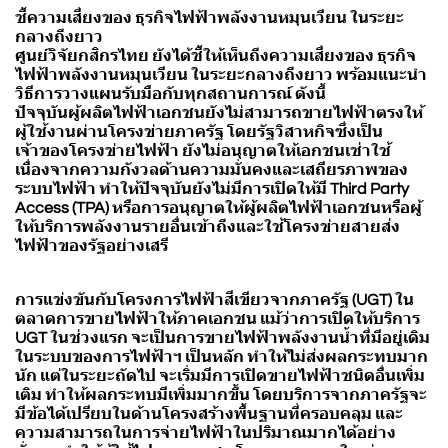
ชี้ความเสี่ยงของ ธุรกิจไฟฟ้าพลังงานหมุนเวียน ในระยะ
กลางถึงยาว
ศูนย์วิจัยกสิกรไทย ยังได้ชี้ให้เห็นถึงความเสี่ยงของ ธุรกิจ
ไฟฟ้าพลังงานหมุนเวียน ในระยะกลางถึงยาว พร้อมแนะนำ
วิธีการวางแผนรับมือกับทุกสถานการณ์ ดังนี้
ปัจจุบันผู้ผลิตไฟฟ้าเอกชนยังไม่สามารถขายไฟฟ้าตรงให้
ผู้ใช้งานผ่านโครงข่ายภาครัฐ โดยรัฐวิสาหกิจซึ่งเป็น
เจ้าของโครงข่ายไฟฟ้า ยังไม่อนุญาตให้เอกชนเช่าใช้
เนื่องจากความกังวลด้านความมั่นคงและเสถียรภาพของ
ระบบไฟฟ้า ทำให้ปัจจุบันยังไม่มีการเปิดให้มี Third Party
Access (TPA) หรือการอนุญาตให้ผู้ผลิตไฟฟ้าเอกชนหรือผู้
ให้บริการพลังงานรายอื่นเข้าถึงและใช้โครงข่ายสายส่ง
ไฟฟ้าของรัฐอย่างเสรี
การแข่งขันกับโครงการไฟฟ้าสีเขียวจากภาครัฐ (UGT) ใน
ตลาดการขายไฟฟ้าให้ภาคเอกชน แม้ว่าการเปิดให้บริการ
UGT ในช่วงแรก จะเป็นการขายไฟฟ้าพลังงานน้ำที่มีอยู่เดิม
ในระบบของการไฟฟ้าฯ เป็นหลัก ทำให้ไม่ส่งผลกระทบมาก
นัก แต่ในระยะถัดไป จะเริ่มมีการเปิดขายไฟฟ้าชนิดอื่นเพิ่ม
เติม ทำให้ผลกระทบมีเพิ่มมากขึ้น โดยบริการจากภาครัฐจะ
มีข้อได้เปรียบในด้านโครงสร้างพื้นฐานที่ครอบคลุม และ
ความสามารถในการจ่ายไฟฟ้าในปริมาณมากได้อย่าง