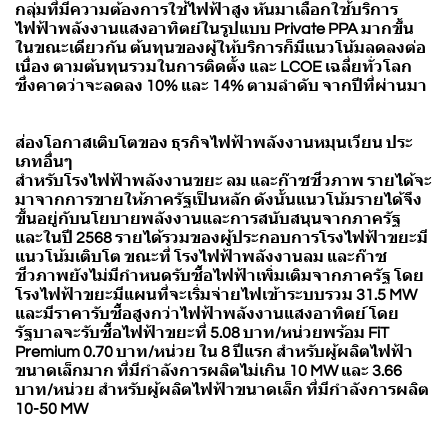
กลุ่มที่มีความต้องการใช้ไฟฟ้าสูง หันมาเลือกใช้บริการ
ไฟฟ้าพลังงานแสงอาทิตย์ในรูปแบบ Private PPA มากขึ้น
ในขณะเดียวกัน ต้นทุนของผู้ให้บริการก็มีแนวโน้มลดลงต่อ
เนื่อง ตามต้นทุนรวมในการติดตั้ง และ LCOE เฉลี่ยทั่วโลก
ซึ่งคาดว่าจะลดลง 10% และ 14% ตามลำดับ จากปีที่ผ่านมา
ส่องโอกาสเติบโตของ ธุรกิจไฟฟ้าพลังงานหมุนเวียน ประ
เภทอื่นๆ
สำหรับโรงไฟฟ้าพลังงานขยะ ลม และก๊าซชีวภาพ รายได้จะ
มาจากการขายให้ภาครัฐเป็นหลัก ดังนั้นแนวโน้มรายได้จึง
ขึ้นอยู่กับนโยบายพลังงานและการสนับสนุนจากภาครัฐ
และในปี 2568 รายได้รวมของผู้ประกอบการโรงไฟฟ้าขยะมี
แนวโน้มเติบโต ขณะที่ โรงไฟฟ้าพลังงานลม และก๊าซ
ชีวภาพยังไม่มีกำหนดรับซื้อไฟฟ้าเพิ่มเติมจากภาครัฐ โดย
โรงไฟฟ้าขยะมีแผนที่จะเริ่มจ่ายไฟเข้าระบบรวม 31.5 MW
และมีราคารับซื้อสูงกว่าไฟฟ้าพลังงานแสงอาทิตย์ โดย
รัฐบาลจะรับซื้อไฟฟ้าขยะที่ 5.08 บาท/หน่วยพร้อม FiT
Premium 0.70 บาท/หน่วย ใน 8 ปีแรก สำหรับผู้ผลิตไฟฟ้า
ขนาดเล็กมาก ที่มีกำลังการผลิตไม่เกิน 10 MW และ 3.66
บาท/หน่วย สำหรับผู้ผลิตไฟฟ้าขนาดเล็ก ที่มีกำลังการผลิต
10-50 MW