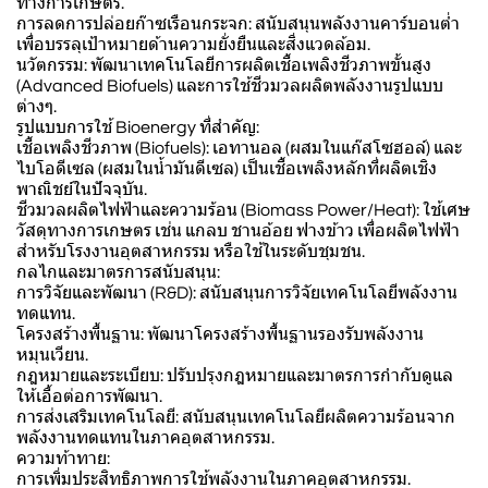
ทางการเกษตร.
การลดการปล่อยก๊าซเรือนกระจก: สนับสนุนพลังงานคาร์บอนต่ำ
เพื่อบรรลุเป้าหมายด้านความยั่งยืนและสิ่งแวดล้อม.
นวัตกรรม: พัฒนาเทคโนโลยีการผลิตเชื้อเพลิงชีวภาพขั้นสูง
(Advanced Biofuels) และการใช้ชีวมวลผลิตพลังงานรูปแบบ
ต่างๆ.
รูปแบบการใช้ Bioenergy ที่สำคัญ:
เชื้อเพลิงชีวภาพ (Biofuels): เอทานอล (ผสมในแก๊สโซฮอล์) และ
ไบโอดีเซล (ผสมในน้ำมันดีเซล) เป็นเชื้อเพลิงหลักที่ผลิตเชิง
พาณิชย์ในปัจจุบัน.
ชีวมวลผลิตไฟฟ้าและความร้อน (Biomass Power/Heat): ใช้เศษ
วัสดุทางการเกษตร เช่น แกลบ ชานอ้อย ฟางข้าว เพื่อผลิตไฟฟ้า
สำหรับโรงงานอุตสาหกรรม หรือใช้ในระดับชุมชน.
กลไกและมาตรการสนับสนุน:
การวิจัยและพัฒนา (R&D): สนับสนุนการวิจัยเทคโนโลยีพลังงาน
ทดแทน.
โครงสร้างพื้นฐาน: พัฒนาโครงสร้างพื้นฐานรองรับพลังงาน
หมุนเวียน.
กฎหมายและระเบียบ: ปรับปรุงกฎหมายและมาตรการกำกับดูแล
ให้เอื้อต่อการพัฒนา.
การส่งเสริมเทคโนโลยี: สนับสนุนเทคโนโลยีผลิตความร้อนจาก
พลังงานทดแทนในภาคอุตสาหกรรม.
ความท้าทาย:
การเพิ่มประสิทธิภาพการใช้พลังงานในภาคอุตสาหกรรม.