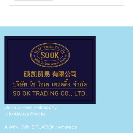
Our Business Philosophy
is to Always Create
A WIN - WIN SITUATION : whereas