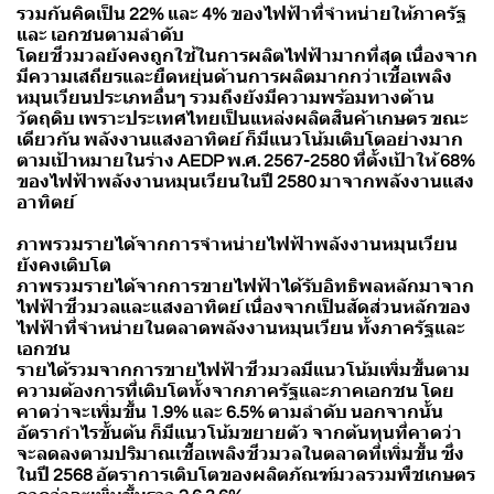
รวมกันคิดเป็น 22% และ 4% ของไฟฟ้าที่จำหน่ายให้ภาครัฐ
และ เอกชนตามลำดับ
โดยชีวมวลยังคงถูกใช้ในการผลิตไฟฟ้ามากที่สุด เนื่องจาก
มีความเสถียรและยืดหยุ่นด้านการผลิตมากกว่าเชื้อเพลิง
หมุนเวียนประเภทอื่นๆ รวมถึงยังมีความพร้อมทางด้าน
วัตถุดิบ เพราะประเทศไทยเป็นแหล่งผลิตสินค้าเกษตร ขณะ
เดียวกัน พลังงานแสงอาทิตย์ ก็มีแนวโน้มเติบโตอย่างมาก
ตามเป้าหมายในร่าง AEDP พ.ศ. 2567-2580 ที่ตั้งเป้าให้ 68%
ของไฟฟ้าพลังงานหมุนเวียนในปี 2580 มาจากพลังงานแสง
อาทิตย์
ภาพรวมรายได้จากการจำหน่ายไฟฟ้าพลังงานหมุนเวียน
ยังคงเติบโต
ภาพรวมรายได้จากการขายไฟฟ้าได้รับอิทธิพลหลักมาจาก
ไฟฟ้าชีวมวลและแสงอาทิตย์ เนื่องจากเป็นสัดส่วนหลักของ
ไฟฟ้าที่จำหน่ายในตลาดพลังงานหมุนเวียน ทั้งภาครัฐและ
เอกชน
รายได้รวมจากการขายไฟฟ้าชีวมวลมีแนวโน้มเพิ่มขึ้นตาม
ความต้องการที่เติบโตทั้งจากภาครัฐและภาคเอกชน โดย
คาดว่าจะเพิ่มขึ้น 1.9% และ 6.5% ตามลำดับ นอกจากนั้น
อัตรากำไรขั้นต้น ก็มีแนวโน้มขยายตัว จากต้นทุนที่คาดว่า
จะลดลงตามปริมาณเชื้อเพลิงชีวมวลในตลาดที่เพิ่มขึ้น ซึ่ง
ในปี 2568 อัตราการเติบโตของผลิตภัณฑ์มวลรวมพืชเกษตร