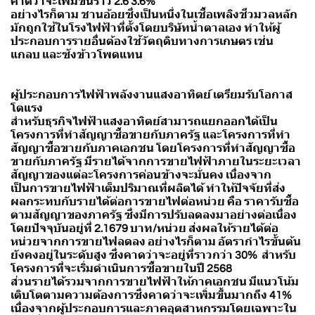
คาดว่าจะเพิ่มขึ้นราว 2.6 3.6%
อย่างไรก็ตาม ชานอ้อยซึ่งเป็นหนึ่งในเชื้อเพลิงชีวมวลหลัก
มักถูกใช้ในโรงไฟฟ้าที่ตั้งโดยบริษัทน้ำตาลเอง ทำให้ผู้
ประกอบการรายอื่นต้องใช้วัตถุดิบทางการเกษตร เช่น
แกลบ และซังข้าวโพดแทน
ผู้ประกอบการไฟฟ้าพลังงานแสงอาทิตย์ เตรียมรับโอกาส
โตแรง
สำหรับธุรกิจไฟฟ้าแสงอาทิตย์สามารถแยกออกได้เป็น
โครงการที่ทำสัญญาซื้อขายกับภาครัฐ และโครงการที่ทำ
สัญญาซื้อขายกับภาคเอกชน โดยโครงการที่ทำสัญญาซื้อ
ขายกับภาครัฐ มีรายได้จากการขายไฟฟ้าภายในระยะเวลา
สัญญาของแต่ละโครงการค่อนข้างจะมั่นคง เนื่องจาก
เป็นการขายไฟฟ้าเต็มปริมาณที่ผลิตได้ ทำให้ปัจจัยที่ส่ง
ผลกระทบกับรายได้ต่อการขายไฟต่อหน่วย คือ ราคารับซื้อ
ตามสัญญาของภาครัฐ ซึ่งมีการปรับลดลงมาอย่างต่อเนื่อง
โดยปัจจุบันอยู่ที่ 2.1679 บาท/หน่วย ส่งผลให้รายได้ต่อ
หน่วยจากการขายไฟลดลง อย่างไรก็ตาม อัตรากำไรขั้นต้น
ยังคงอยู่ในระดับสูง ซึ่งคาดว่าจะอยู่ที่ราวกว่า 30% สำหรับ
โครงการที่จะเริ่มดำเนินการซื้อขายในปี 2568
ส่วนรายได้รวมจากการขายไฟฟ้าให้ภาคเอกชน มีแนวโน้ม
เติบโตตามความต้องการซึ่งคาดว่าจะเพิ่มขึ้นมากถึง 41%
เนื่องจากผู้ประกอบการและภาคอุตสาหกรรมโดยเฉพาะใน