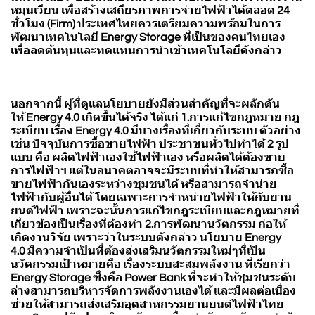
หมุนเวียน เพื่อสร้างเสถียรภาพการจ่ายไฟฟ้าได้ตลอด 24
ชั่วโมง (Firm) ประเทศไทยควรเตรียมความพร้อมในการ
พัฒนาเทคโนโลยี Energy Storage ที่เป็นของคนไทยเอง
เพื่อลดต้นทุนและทดแทนการนำเข้าเทคโนโลยีดังกล่าว
นอกจากนี้ ผู้ที่ดูแลนโยบายยังมีส่วนสำคัญที่จะผลักดัน
ให้ Energy 4.0 เกิดขึ้นได้จริง ได้แก่ 1.การแก้ไขกฎหมาย กฎ
ระเบียบ เรื่อง Energy 4.0 มีบางเรื่องที่เกี่ยวกับระบบ ตัวอย่าง
เช่น ปัจจุบันการซื้อขายไฟฟ้า ประชาชนทั่วไปทำได้ 2 รูป
แบบ คือ ผลิตไฟฟ้าเองใช้ไฟฟ้าเอง หรือผลิตได้ต้องขาย
การไฟฟ้าฯ แต่ในอนาคตอาจจะมีระบบที่ทำให้สามารถซื้อ
ขายไฟฟ้ากันเองระหว่างชุมชนได้ หรือสามารถจำน่าย
ไฟฟ้ากับผู้อื่นได้ โดยเฉพาะการจำหน่ายไฟฟ้าให้กับยาน
ยนต์ไฟฟ้า เพราะฉะนั้นการแก้ไขกฎระเบียบและกฎหมายที่
เกี่ยวข้องเป็นเรื่องที่ต้องทำ 2.การพัฒนานวัตกรรม ก่อให้
เกิดงานวิจัย เพราะว่าในระบบดังกล่าว นโยบาย Energy
4.0 มีความจำเป็นที่ต้องส่งเสริมนวัตกรรมใหม่ๆที่เป็น
นวัตกรรมเป้าหมายคือ เรื่องระบบสะสมพลังงาน ที่เรียกว่า
Energy Storage ซึ่งคือ Power Bank ที่จะทำให้ชุมชนระดับ
ล่างสามารถบริหารจัดการพลังงานเองได้ และมีผลต่อเนื่อง
ช่วยให้สามารถส่งเสริมอุตสาหกรรมยานยนต์ไฟฟ้าไทย