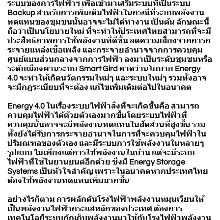
ระบบของการไฟฟ้าฯ เพื่อเข้ามาเสริมระบบที่เป็นระบบ
Backup สำหรับการเพิ่มเติมไฟฟ้าในกรณีที่ระบบพลังงาน
ทดแทนของชุมชนนั้นอาจจะไม่ได้ทำงาน เป็นต้น ลักษณะนี้
ถือว่าเป็นนโยบายใหม่ ที่จะทำให้ประเทศไทยสามารถที่จะมี
ประสิทธิภาพการใช้พลังงานที่ดีขึ้น ลดความเสี่ยงจากการก
ระจายแหล่งเชื้อเพลิง และกระจายอำนาจจากการควบคุม
ศูนย์แบบส่วนกลางจากการไฟฟ้า ลงมาเป็นระดับชุมชนหรือ
ระดับเมืองผ่านระบบ Smart Gird คาดว่านโยบาย Energy
4.0 จะทำให้เกิดนวัตกรรมใหม่ๆ และระบบใหม่ๆ รวมทั้งอาจ
จะมีกฎระเบียบที่จะต้อง แก้ไขเพิ่มเติมต่อไปในอนาคต
Energy 4.0 ในเรื่องระบบไฟฟ้าสิ่งที่จะเกิดขึ้นคือ สามารถ
ควบคุมไฟฟ้าได้ด้วยตัวเองมากขึ้นโดยระบบไฟฟ้าที่
ควบคุมนั้นอาจจะมีพลังงานทดแทนในสัดส่วนที่สูงขึ้น รวม
ทั้งยังได้รับการกระจายอำนาจในการที่จะควบคุมไฟฟ้าใน
ปริมณฑลของตัวเอง และมีระบบการใช้พลังงานในหลายๆ
รูปแบบ ไม่เพียงแต่การใช้พลังงานในบ้าน แต่จะมีระบบ
ไฟฟ้าที่ใช้ในยานยนต์อีกด้วย ซึ่งมี Energy Storage
Systems เป็นหัวใจสำคัญ เพราะในอนาคตหากประเทศไทย
ต้องใช้พลังงานทดแทนเพิ่มมากขึ้น
อย่างไรก็ตาม การผลักดันโรงไฟฟ้าพลังงานหมุนเวียนให้
เป็นพลังงานไฟฟ้ากระแสหลักของประเทศ ต้องการ
เทคโนโลยีระบบกักเก็บพลังงานมาใช้กับโรงไฟฟ้าพลังงาน