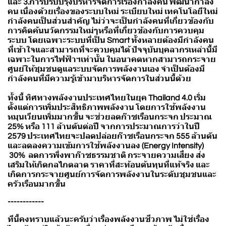
และ 3.การปรับปรุงบริหารจัดการเรื่องกำลังคน พัฒนากำลัง
คน เนื่องด้วยเรื่องของระบบใหม่ ระเบียบใหม่ เทคโนโลยีใหม่
กำลังคนเป็นส่วนสำคัญ ไม่ว่าจะเป็นกำลังคนที่เกี่ยวข้องกับ
การคิดค้นนวัตกรรมใหม่ๆหรือที่เกี่ยวข้องกับการควบคุม
ระบบ โดยเฉพาะระบบที่เป็น Smart ทั้งหลายต้องมีกำลังคน
ที่เข้าใจและสามารถที่จะควบคุมได้ ปัจจุบันบุคลากรเหล่านี้มี
เฉพาะในการไฟฟ้าฯเท่านั้น ในอนาคตหากสามารถกระจาย
ศูนย์ให้ชุมชนดูแลระบบจัดการพลังงานเอง จำเป็นต้องมี
กำลังคนที่มีความรู้เข้ามาบริหารจัดการในส่วนนี้ด้วย
ทั้งนี้ ทิศทางพลังงานประเทศไทยในยุค Thailand 4.0 เริ่ม
ตั้งแต่การเพิ่มประสิทธิภาพพลังงาน โดยการใช้พลังงาน
หมุนเวียนเพิ่มมากขึ้น จะช่วยลดก๊าซเรือนกระจก ประมาณ
25% หรือ 111 ล้านตันต่อปี จากการประมาณการว่าในปี
2579 ประเทศไทยจะปลดปล่อยก๊าซเรือนกระจก 555 ล้านตัน
และลดลงความเข้มการใช้พลังงานลง (Energy Intensity)
30% ลดการพึ่งพาก๊าซธรรมชาติ กระจายความเสี่ยง ส่ง
เสริมให้เกิดกลไกตลาด ราคาที่สะท้อนต้นทุนที่แท้จริง และ
เกิดการกระจายศูนย์การจัดการพลังงานในระดับชุมชนและ
ครัวเรือนมากขึ้น
------------
ทีนี้คงทราบแล้วนะครับว่าเรื่องพลังงานชีวภาพ ไม่ใช่เรื่อง