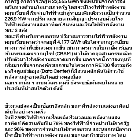
ภาครัฐ คาดว่าจะอยู่ที่ 23,555 GWh ซึ่งเพิ่มขึ้นจากการส่ง
เสริมทางด้านนโยบายภาครัฐ โดยจะมีโรงไฟฟ้าพลังงาน
หมุนเวียนที่เริ่มจ่ายไฟฟ้าเข้าสู่ระบบเพิ่มเติมรวมเป็นจำนวน
226.9 MW จากปริมาณขายตามสัญญา ประกอบด้วยโรง
ไฟฟ้าพลังงานแสงอาทิตย์ 8 แห่ง และโรงไฟฟ้าพลังงาน
ขยะ 3 แห่ง
ขณะที่ สำหรับภาคเอกชน ปริมาณการขายไฟฟ้าพลังงาน
หมุนเวียนคาดว่าจะอยู่ที่ 4,177 GWh เติบโตจากกฎระเบียบ
ทางการค้าที่เข้มงวดมากขึ้น เช่น มาตรการเก็บภาษีคาร์บอน
ข้ามพรมแดนจากยุโรป (CBAM ) ทำให้ภาคอุตสาหกรรมต้อง
ปรับตัวมาใช้พลังงานสะอาดมากขึ้น นอกจากนี้ การลงทุนที่
เพิ่มมากขึ้นจากองค์กรเอกชนในโครงการ RE100 ซึ่งรวมถึง
ธุรกิจศูนย์ข้อมูล (Data Center) ก็มีส่วนผลักดันให้การใช้
พลังงานสะอาดเติบโตอย่างต่อเนื่อง
นอกจากนั้น จากบทวิเคราะห์นี้ ยังระบุข้อค้นพบในหลาย
ประเด้นที่น่าสนใจด้วย ดังนี้
ชีวมวลยังคงเป็นเชื้อเพลิงหลัก ขณะที่พลังงานแสงอาทิตย์
เติบโตอย่างรวดเร็ว
ในปี 2568 ไฟฟ้าจากเชื้อเพลิงชีวมวลและพลังงานแสง
อาทิตย์ คิดรวมกันเป็น 78% ของไฟฟ้าที่จำหน่ายให้ภาครัฐ
และ 96% ของการจำหน่ายให้ภาคเอกชน และนอกเหนือจาก
นี้จะเป็นไฟฟ้าจาก พลังงานลม ขยะ และก๊าซชีวภาพ โดย