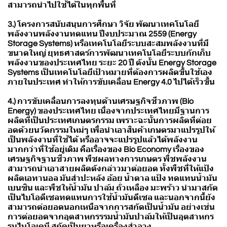
สามารถนำไปใช้ได้ในทุกพื้นที่
3.) โครงการสนับสนุนการศึกษา วิจัย พัฒนาเทคโนโลยี
พลังงานพลังงานทดแทน ปีงบประมาณ 2559 (Energy
Storage Systems) หรือเทคโนโลยีระบบสะสมพลังงานที่มี
ขนาดใหญ่ ยุทธศาสตร์การพัฒนาเทคโนโลยีระบบกักเก็บ
พลังงานของประเทศไทย ระยะ 20 ปี ดังนั้น Energy Storage
Systems เป็นเทคโนโลยีเป้าหมายที่ต้องการผลิตขึ้นใช้เอง
ภายในประเทศ ทำให้การขับเคลื่อน Energy 4.0 ไปได้เร็วขึ้น
4.) การขับเคลื่อนการลงทุนด้านเศรษฐกิจชีวภาพ (Bio
Energy) ของประเทศไทย เนื่องจากประเทศไทยมีฐานการ
ผลิตที่เป็นประเทศเกษตรกรรม เพราะฉะนั้นการผลิตที่ต่อย
อดด้วยนวัตกรรมใหม่ๆ เพื่อนำเอาสินค้าเกษตรมาแปรรูปให้
เป็นพลังงานที่ใช้ได้ หรืออาจจะแปรรูปแล้วได้พลังงาน
มากกว่าที่ใช้อยู่เดิม คือเรื่องของ Bio Economy เรื่องของ
เศรษฐกิจฐานชีวภาพ พืชผลทางการเกษตร พืชพลังงาน
สามารถนำเอาสายผลิตดังกล่าวมาต่อยอด ทั้งพืชที่ให้แป้ง
ผลิตเอทานอล มันสำปะหลัง อ้อย น้ำตาล แป้ง ทดแทนน้ำมัน
เบนซิน และพืชให้น้ำมัน ปาล์ม ถั่วเหลือง มะพร้าว นำมาสกัด
เป็นไบโอดีเซลทดแทนการใช้น้ำมันดีเซล และนอกจากนี้ยัง
สามารถต่อยอดนอกเหนือจากการสกัดเป็นน้ำมัน อย่างเช่น
การต่อยอดจากอุตสาหกรรรมน้ำมันปาล์มให้เป็นอุตสาหกร
รมไบโอเคมี สกัดเป็นยาหรือเครื่องสำอาง