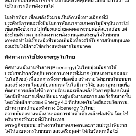
เติมให้กับเกษตรกรจากการขายเศษวัสดุเหลือใช้ที่สามารถนำไป
ใช้ในการผลิตพลังงานได้
ในท้ายที่สุด เชื้อเพลิงชีวมวลเป็นอีกหนึ่งทางเลือกที่มี
ประสิทธิภาพและยั่งยืนในการพัฒนาการเกษตรในปัจจุบัน การใช้
เชื้อเพลิงชีวมวลไม่เพียงแต่ช่วยลดผลกระทบต่อสิ่งแวดล้อม แต่
ยังช่วยสร้างความมั่นคงทางพลังงานและเศรษฐกิจในชุมชน
เกษตร ทำให้เชื้อเพลิงชีวมวลเป็นสิ่งที่ควรได้รับการสนับสนุนและ
ส่งเสริมให้มีการใช้อย่างแพร่หลายในอนาคต
ทิศทางการใช้ bio energy ในไทย
ทิศทางพลังงานชีวภาพ (Bioenergy) ในไทยมุ่งเน้นการใช้
ประโยชน์จากวัตถุดิบทางการเกษตรที่มีมาก (เช่น เอทานอลและ
ไบโอดีเซล) เพื่อลดการพึ่งพาฟอสซิล สร้างรายได้ชุมชนในชนบท
และสร้างงาน โดยสนับสนุนเทคโนโลยี การวิจัย และกฎหมายเพื่อ
พัฒนาการผลิตไฟฟ้า ความร้อน และเชื้อเพลิงชีวภาพรูปแบบใหม่
โดยมีเป้าหมายเพื่อเปลี่ยนผ่านสู่พลังงานสะอาดและยั่งยืนมากขึ้น
โดยใช้หลักการของ Energy 4.0 ที่เน้นเทคโนโลยีและนวัตกรรม.
เป้าหมายหลักของทิศทาง Bioenergy ในไทย:
ความมั่นคงทางพลังงาน: ลดการนำเข้าเชื้อเพลิงฟอสซิล โดยใช้
ทรัพยากรชีวมวลที่มีในประเทศ.
เศรษฐกิจชุมชน: สร้างงานในภาคเกษตรและการแปรรูป เพิ่มราย
ได้ให้เกษตรกรในชนบท และเสริมมูลค่าให้กับวัสดุเหลือใช้