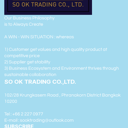
Our Business Philosophy
is to Always Create
A WIN - WIN SITUATION : whereas
1) Customer get values and high quality product at
competitive price
2) Supplier get stability
3) Business Ecosystem and Environment thrives through
sustainable collaboration
SO OK TRADING CO.,LTD.
102/28 Krungkasem Road , Phranakorn District Bangkok
10200
Tel : +66 2 227 0977
E-mail : sooktrading@outlook.com
SUBSCRIBE