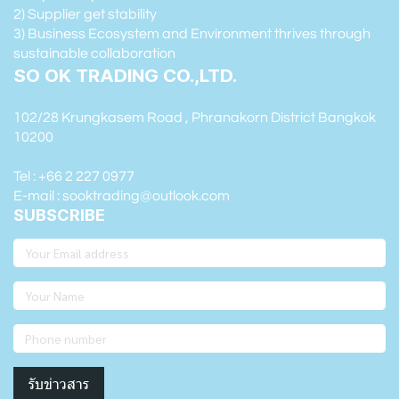
2) Supplier get stability
3) Business Ecosystem and Environment thrives through
sustainable collaboration
SO OK TRADING CO.,LTD.
102/28 Krungkasem Road , Phranakorn District Bangkok
10200
Tel : +66 2 227 0977
E-mail : sooktrading@outlook.com
SUBSCRIBE
รับข่าวสาร