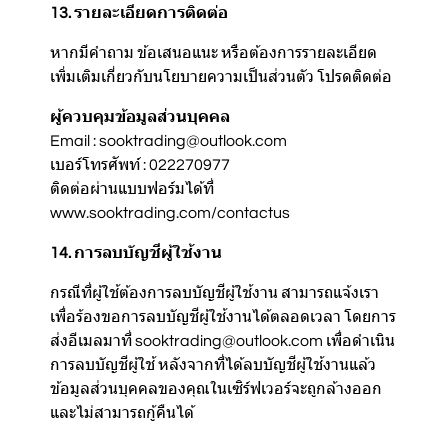
13. รายละเอียดการติดต่อ
หากมีคำถาม ข้อเสนอแนะ หรือต้องการรายละเอียด
เพิ่มเติมเกี่ยวกับนโยบายความเป็นส่วนตัว โปรดติดต่อ
ผู้ควบคุมข้อมูลส่วนบุคคล
Email : sooktrading@outlook.com
เบอร์โทรศัพท์ : 022270977
ติดต่อผ่านแบบฟอร์มได้ที่
www.sooktrading.com/contactus
14. การลบบัญชีผู้ใช้งาน
กรณีที่ผู้ใช้ต้องการลบบัญชีผู้ใช้งาน สามารถแจ้งเรา
เพื่อร้องขอการลบบัญชีผู้ใช้งานได้ตลอดเวลา โดยการ
ส่งอีเมลมาที่ sooktrading@outlook.com เพื่อดำเนิน
การลบบัญชีผู้ใช้ หลังจากที่ได้ลบบัญชีผู้ใช้งานแล้ว
ข้อมูลส่วนบุคคลของคุณในเซิร์ฟเวอร์จะถูกล้างออก
และไม่สามารถกู้คืนได้