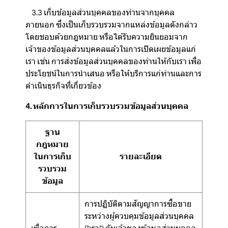
3.3 เก็บข้อมูลส่วนบุคคลของท่านจากบุคคล
ภายนอก ซึ่งเป็นเก็บรวบรวมจากแหล่งข้อมูลดังกล่าว
โดยชอบด้วยกฎหมาย หรือได้รับความยินยอมจาก
เจ้าของข้อมูลส่วนบุคคลแล้วในการเปิดเผยข้อมูลแก่
เรา เช่น การส่งข้อมูลส่วนบุคคลของท่านให้กับเรา เพื่อ
ประโยชน์ในการนำเสนอ หรือให้บริการแก่ท่านและการ
ดำเนินธุรกิจที่เกี่ยวข้อง
4. หลักการในการเก็บรวบรวมข้อมูลส่วนบุคคล
ฐาน
กฎหมาย
ในการเก็บ
รายละเอียด
รวบรวม
ข้อมูล
การปฏิบัติตามสัญญาการซื้อขาย
ระหว่างผู้ควบคุมข้อมูลส่วนบุคคล