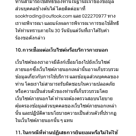
ท่านสามารถใช้สิทธิของท่านในฐานะเจ้าของข้อมูล
ส่วนบุคคลข้างต้นได้ โดยติดต่อมาที่
sooktrading@outlook.com และ 022270977 ทาง
เราจะพิจารณา และแจ้งผลการพิจารณาการขอใช้สิทธิ
ให้ท่านทราบภายใน 30 วันนับแต่วันที่เราได้รับคำ
ร้องขอดังกล่าว
10. การเชื่อมต่อเว็บไซต์หรือบริการภายนอก
เว็บไซต์ของเราอาจมีลิงก์เชื่อมโยงไปยังเว็บไซต์
ภายนอกซึ่งเว็บไซต์ภายนอกเหล่านั้นอาจเก็บรวบรวม
ข้อมูลเกี่ยวกับการใช้บริการ และข้อมูลส่วนบุคคลของ
ท่าน โดยเราไม่สามารถรับผิดชอบในความปลอดภัย
หรือความเป็นส่วนตัวของท่านที่เก็บรวบรวมโดย
เว็บไซต์ภายนอกได้ ท่านจะต้องตรวจสอบนโยบาย
คุ้มครองข้อมูลส่วนบุคคลของเว็บไซต์ภายนอกเหล่า
นั้น และปฏิบัติตามนโยบายความเป็นส่วนตัวที่ปรากฏ
ในเว็บไซต์ภายนอกนั้น ๆ แทน
11. ในกรณีที่ท่านปฏิเสธการยินยอมหรือไม่ให้ใช้