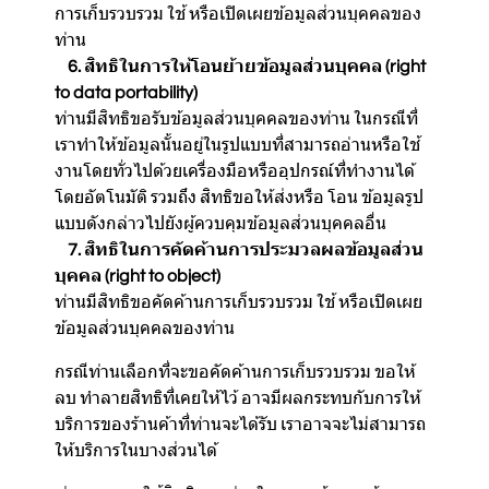
การเก็บรวบรวม ใช้ หรือเปิดเผยข้อมูลส่วนบุคคลของ
ท่าน
6. สิทธิในการให้โอนย้ายข้อมูลส่วนบุคคล (right
to data portability)
ท่านมีสิทธิขอรับข้อมูลส่วนบุคคลของท่าน ในกรณีที่
เราทำให้ข้อมูลนั้นอยู่ในรูปแบบที่สามารถอ่านหรือใช้
งานโดยทั่วไปด้วยเครื่องมือหรืออุปกรณ์ที่ทำงานได้
โดยอัตโนมัติ รวมถึง สิทธิขอให้ส่งหรือ โอน ข้อมูลรูป
แบบดังกล่าวไปยังผู้ควบคุมข้อมูลส่วนบุคคลอื่น
7. สิทธิในการคัดค้านการประมวลผลข้อมูลส่วน
บุคคล (right to object)
ท่านมีสิทธิขอคัดค้านการเก็บรวบรวม ใช้ หรือเปิดเผย
ข้อมูลส่วนบุคคลของท่าน
กรณีท่านเลือกที่จะขอคัดค้านการเก็บรวบรวม ขอให้
ลบ ทำลายสิทธิที่เคยให้ไว้ อาจมีผลกระทบกับการให้
บริการของร้านค้าที่ท่านจะได้รับ เราอาจจะไม่สามารถ
ให้บริการในบางส่วนได้