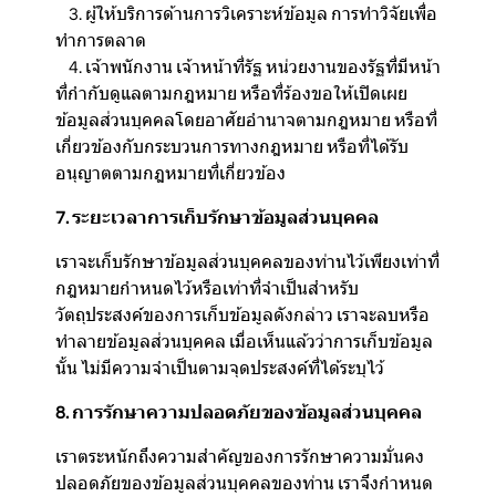
3. ผู้ให้บริการด้านการวิเคราะห์ข้อมูล การทำวิจัยเพื่อ
ทำการตลาด
4. เจ้าพนักงาน เจ้าหน้าที่รัฐ หน่วยงานของรัฐที่มีหน้า
ที่กำกับดูแลตามกฎหมาย หรือที่ร้องขอให้เปิดเผย
ข้อมูลส่วนบุคคลโดยอาศัยอำนาจตามกฎหมาย หรือที่
เกี่ยวข้องกับกระบวนการทางกฎหมาย หรือที่ได้รับ
อนุญาตตามกฎหมายที่เกี่ยวข้อง
7. ระยะเวลาการเก็บรักษาข้อมูลส่วนบุคคล
เราจะเก็บรักษาข้อมูลส่วนบุคคลของท่านไว้เพียงเท่าที่
กฎหมายกำหนดไว้หรือเท่าที่จำเป็นสำหรับ
วัตถุประสงค์ของการเก็บข้อมูลดังกล่าว เราจะลบหรือ
ทำลายข้อมูลส่วนบุคคล เมื่อเห็นแล้วว่าการเก็บข้อมูล
นั้น ไม่มีความจำเป็นตามจุดประสงค์ที่ได้ระบุไว้
8. การรักษาความปลอดภัยของข้อมูลส่วนบุคคล
เราตระหนักถึงความสำคัญของการรักษาความมั่นคง
ปลอดภัยของข้อมูลส่วนบุคคลของท่าน เราจึงกำหนด