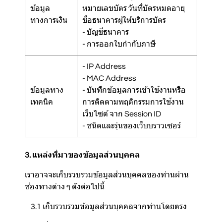
ข้อมูล
หมายเลขบัตร วันที่บัตรหมดอายุ
ทางการเงิน
ชื่อธนาคารผู้ให้บริการบัตร
- บัญชีธนาคาร
- การออกใบกำกับภาษี
- IP Address
- MAC Address
ข้อมูลทาง
- บันทึกข้อมูลการเข้าใช้งานหรือ
เทคนิค
การติดตามพฤติกรรมการใช้งาน
เว็บไซต์ จาก Session ID
- ชนิดและรุ่นของเว็บบราวเซอร์
3. แหล่งที่มาของข้อมูลส่วนบุคคล
เราอาจจะเก็บรวบรวมข้อมูลส่วนบุคคลของท่านผ่าน
ช่องทางต่าง ๆ ดังต่อไปนี้
3.1 เก็บรวบรวมข้อมูลส่วนบุคคลจากท่านโดยตรง