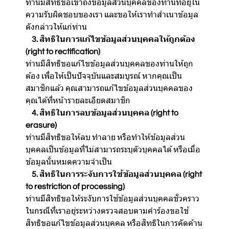
ท่านมีสิทธิขอเข้าถึงข้อมูลส่วนบุคคลของท่านที่อยู่ใน
ความรับผิดชอบของเรา และขอให้เราทำสำเนาข้อมูล
ดังกล่าวให้แก่ท่าน
3. สิทธิในการแก้ไขข้อมูลส่วนบุคคลให้ถูกต้อง
(right to rectification)
ท่านมีสิทธิขอแก้ไขข้อมูลส่วนบุคคลของท่านให้ถูก
ต้อง เพื่อให้เป็นปัจจุบันและสมบูรณ์ หากคุณเป็น
สมาชิกแล้ว คุณสามารถแก้ไขข้อมูลส่วนบุคคลของ
คุณได้ที่หน้ารายละเอียดสมาชิก
4. สิทธิในการลบข้อมูลส่วนบุคคล (right to
erasure)
ท่านมีสิทธิขอให้ลบ ทำลาย หรือทำให้ข้อมูลส่วน
บุคคลเป็นข้อมูลที่ไม่สามารถระบุตัวบุคคลได้ หรือเมื่อ
ข้อมูลนั้นหมดความจำเป็น
5. สิทธิในการระงับการใช้ข้อมูลส่วนบุคคล (right
to restriction of processing)
ท่านมีสิทธิขอให้ระงับการใช้ข้อมูลส่วนบุคคลชั่วคราว
ในกรณีที่เราอยู่ระหว่างตรวจสอบตามคำร้องขอใช้
สิทธิขอแก้ไขข้อมูลส่วนบุคคล หรือสิทธิในการคัดค้าน