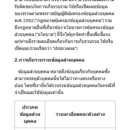
รับผิดชอบในการเก็บรวบรวม ใช้หรือเปิดเผยข้อมูล
ของท่านตามพระราชบัญญัติคุ้มครองข้อมูลส่วนบุคคล
พ.ศ. 2562 ("กฎหมายคุ้มครองข้อมูลส่วนบุคคล") รวม
ถึงกฎหมายอื่นที่เกี่ยวข้อง นโยบายการคุ้มครองข้อมูล
ส่วนบุคคล ("นโยบาย") นี้จึงได้ถูกจัดทำขึ้นเพื่อชี้แจง
แก่ท่านถึงรายละเอียดเกี่ยวกับการเก็บรวบรวม ใช้หรือ
เปิดเผย (รวมเรียกว่า "ประมวลผล")
2. การเก็บรวบรวมข้อมูลส่วนบุคคล
ข้อมูลส่วนบุคคล หมายถึงข้อมูลเกี่ยวกับบุคคลซึ่ง
สามารถระบุตัวบุคคลนั้นได้ไม่ว่าทางตรงหรือทาง
อ้อม โดยที่เรานั้นได้รวบรวมข้อมูลส่วนบุคคลในกรณีที่
จำเป็นและใช้ข้อมูลเท่านั้น
ประเภท
ข้อมูลส่วน
รายละเอียดและตัวอย่าง
บุคคล