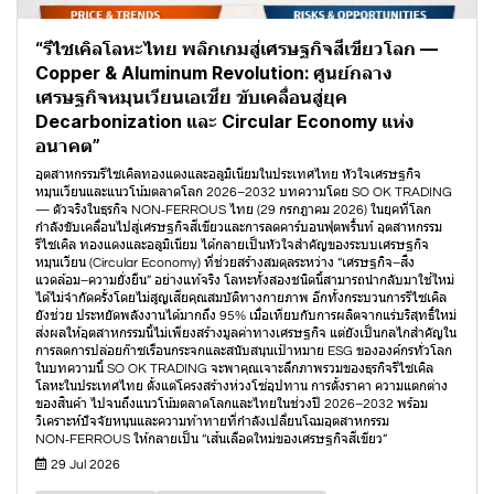
“รีไซเคิลโลหะไทย พลิกเกมสู่เศรษฐกิจสีเขียวโลก —
Copper & Aluminum Revolution: ศูนย์กลาง
เศรษฐกิจหมุนเวียนเอเชีย ขับเคลื่อนสู่ยุค
Decarbonization และ Circular Economy แห่ง
อนาคต”
อุตสาหกรรมรีไซเคิลทองแดงและอลูมิเนียมในประเทศไทย หัวใจเศรษฐกิจ
หมุนเวียนและแนวโน้มตลาดโลก 2026–2032 บทความโดย SO OK TRADING
— ตัวจริงในธุรกิจ NON‑FERROUS ไทย (29 กรกฎาคม 2026) ในยุคที่โลก
กำลังขับเคลื่อนไปสู่เศรษฐกิจสีเขียวและการลดคาร์บอนฟุตพริ้นท์ อุตสาหกรรม
รีไซเคิล ทองแดงและอลูมิเนียม ได้กลายเป็นหัวใจสำคัญของระบบเศรษฐกิจ
หมุนเวียน (Circular Economy) ที่ช่วยสร้างสมดุลระหว่าง “เศรษฐกิจ–สิ่ง
แวดล้อม–ความยั่งยืน” อย่างแท้จริง โลหะทั้งสองชนิดนี้สามารถนำกลับมาใช้ใหม่
ได้ไม่จำกัดครั้งโดยไม่สูญเสียคุณสมบัติทางกายภาพ อีกทั้งกระบวนการรีไซเคิล
ยังช่วย ประหยัดพลังงานได้มากถึง 95% เมื่อเทียบกับการผลิตจากแร่บริสุทธิ์ใหม่
ส่งผลให้อุตสาหกรรมนี้ไม่เพียงสร้างมูลค่าทางเศรษฐกิจ แต่ยังเป็นกลไกสำคัญใน
การลดการปล่อยก๊าซเรือนกระจกและสนับสนุนเป้าหมาย ESG ขององค์กรทั่วโลก
ในบทความนี้ SO OK TRADING จะพาคุณเจาะลึกภาพรวมของธุรกิจรีไซเคิล
โลหะในประเทศไทย ตั้งแต่โครงสร้างห่วงโซ่อุปทาน การตั้งราคา ความแตกต่าง
ของสินค้า ไปจนถึงแนวโน้มตลาดโลกและไทยในช่วงปี 2026–2032 พร้อม
วิเคราะห์ปัจจัยหนุนและความท้าทายที่กำลังเปลี่ยนโฉมอุตสาหกรรม
NON‑FERROUS ให้กลายเป็น “เส้นเลือดใหม่ของเศรษฐกิจสีเขียว”
29 Jul 2026