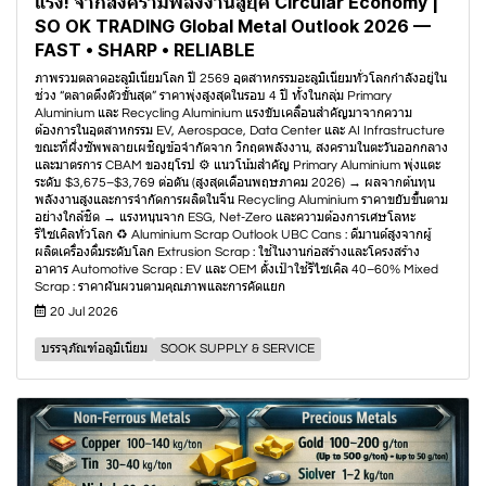
แรง! จากสงครามพลังงานสู่ยุค Circular Economy |
SO OK TRADING Global Metal Outlook 2026 —
FAST • SHARP • RELIABLE
ภาพรวมตลาดอะลูมิเนียมโลก ปี 2569 อุตสาหกรรมอะลูมิเนียมทั่วโลกกำลังอยู่ใน
ช่วง “ตลาดตึงตัวขั้นสุด” ราคาพุ่งสูงสุดในรอบ 4 ปี ทั้งในกลุ่ม Primary
Aluminium และ Recycling Aluminium แรงขับเคลื่อนสำคัญมาจากความ
ต้องการในอุตสาหกรรม EV, Aerospace, Data Center และ AI Infrastructure
ขณะที่ฝั่งซัพพลายเผชิญข้อจำกัดจาก วิกฤตพลังงาน, สงครามในตะวันออกกลาง
และมาตรการ CBAM ของยุโรป ⚙️ แนวโน้มสำคัญ Primary Aluminium พุ่งแตะ
ระดับ $3,675–$3,769 ต่อตัน (สูงสุดเดือนพฤษภาคม 2026) → ผลจากต้นทุน
พลังงานสูงและการจำกัดการผลิตในจีน Recycling Aluminium ราคาขยับขึ้นตาม
อย่างใกล้ชิด → แรงหนุนจาก ESG, Net-Zero และความต้องการเศษโลหะ
รีไซเคิลทั่วโลก ♻️ Aluminium Scrap Outlook UBC Cans : ดีมานด์สูงจากผู้
ผลิตเครื่องดื่มระดับโลก Extrusion Scrap : ใช้ในงานก่อสร้างและโครงสร้าง
อาคาร Automotive Scrap : EV และ OEM ตั้งเป้าใช้รีไซเคิล 40–60% Mixed
Scrap : ราคาผันผวนตามคุณภาพและการคัดแยก
20 Jul 2026
บรรจุภัณฑ์อลูมิเนียม
SOOK SUPPLY & SERVICE