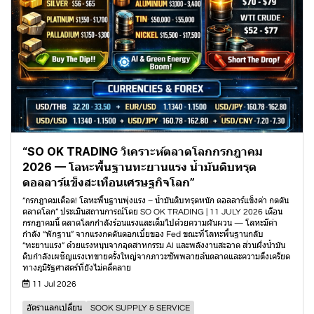
“SO OK TRADING วิเคราะห์ตลาดโลกกรกฎาคม
2026 — โลหะพื้นฐานทะยานแรง น้ำมันดิบทรุด
ดอลลาร์แข็งสะเทือนเศรษฐกิจโลก”
“กรกฎาคมเดือด! โลหะพื้นฐานพุ่งแรง – น้ำมันดิบทรุดหนัก ดอลลาร์แข็งค่า กดดัน
ตลาดโลก” ประเมินสถานการณ์โดย SO OK TRADING | 11 JULY 2026 เดือน
กรกฎาคมนี้ ตลาดโลกกำลังร้อนแรงและเต็มไปด้วยความผันผวน — โลหะมีค่า
กำลัง “พักฐาน” จากแรงกดดันดอกเบี้ยของ Fed ขณะที่โลหะพื้นฐานกลับ
“ทะยานแรง” ด้วยแรงหนุนจากอุตสาหกรรม AI และพลังงานสะอาด ส่วนฝั่งน้ำมัน
ดิบกำลังเผชิญแรงเทขายครั้งใหญ่จากภาวะซัพพลายล้นตลาดและความตึงเครียด
ทางภูมิรัฐศาสตร์ที่ยังไม่คลี่คลาย
11 Jul 2026
อัตราแลกเปลี่ยน
SOOK SUPPLY & SERVICE