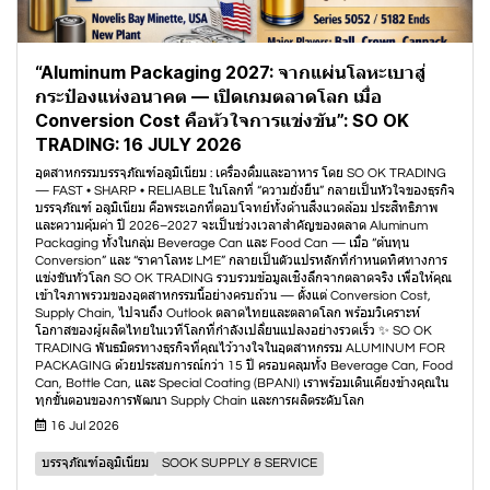
“Aluminum Packaging 2027: จากแผ่นโลหะเบาสู่
กระป๋องแห่งอนาคต — เปิดเกมตลาดโลก เมื่อ
Conversion Cost คือหัวใจการแข่งขัน”: SO OK
TRADING: 16 JULY 2026
อุตสาหกรรมบรรจุภัณฑ์อลูมิเนียม : เครื่องดื่มและอาหาร โดย SO OK TRADING
— FAST • SHARP • RELIABLE ในโลกที่ “ความยั่งยืน” กลายเป็นหัวใจของธุรกิจ
บรรจุภัณฑ์ อลูมิเนียม คือพระเอกที่ตอบโจทย์ทั้งด้านสิ่งแวดล้อม ประสิทธิภาพ
และความคุ้มค่า ปี 2026–2027 จะเป็นช่วงเวลาสำคัญของตลาด Aluminum
Packaging ทั้งในกลุ่ม Beverage Can และ Food Can — เมื่อ “ต้นทุน
Conversion” และ “ราคาโลหะ LME” กลายเป็นตัวแปรหลักที่กำหนดทิศทางการ
แข่งขันทั่วโลก SO OK TRADING รวบรวมข้อมูลเชิงลึกจากตลาดจริง เพื่อให้คุณ
เข้าใจภาพรวมของอุตสาหกรรมนี้อย่างครบถ้วน — ตั้งแต่ Conversion Cost,
Supply Chain, ไปจนถึง Outlook ตลาดไทยและตลาดโลก พร้อมวิเคราะห์
โอกาสของผู้ผลิตไทยในเวทีโลกที่กำลังเปลี่ยนแปลงอย่างรวดเร็ว ✨ SO OK
TRADING พันธมิตรทางธุรกิจที่คุณไว้วางใจในอุตสาหกรรม ALUMINUM FOR
PACKAGING ด้วยประสบการณ์กว่า 15 ปี ครอบคลุมทั้ง Beverage Can, Food
Can, Bottle Can, และ Special Coating (BPANI) เราพร้อมเดินเคียงข้างคุณใน
ทุกขั้นตอนของการพัฒนา Supply Chain และการผลิตระดับโลก
16 Jul 2026
บรรจุภัณฑ์อลูมิเนียม
SOOK SUPPLY & SERVICE