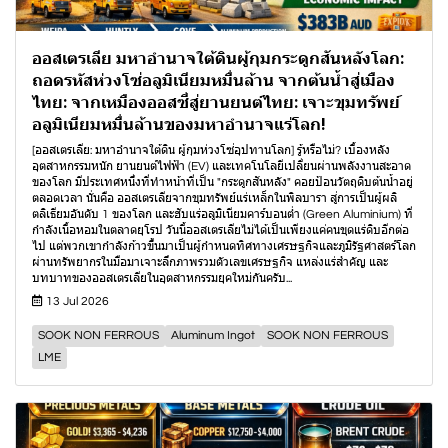
ออสเตรเลีย มหาอำนาจใต้ดินผู้กุมกระดูกสันหลังโลก:
ถอดรหัสห่วงโซ่อลูมิเนียมหมื่นล้าน จากต้นน้ำสู่เมือง
ไทย: จากเหมืองออสซี่สู่ยานยนต์ไทย: เจาะขุมทรัพย์
อลูมิเนียมหมื่นล้านของมหาอำนาจแร่โลก!
[ออสเตรเลีย: มหาอำนาจใต้ดิน ผู้กุมห่วงโซ่อุปทานโลก] รู้หรือไม่? เบื้องหลัง
อุตสาหกรรมหนัก ยานยนต์ไฟฟ้า (EV) และเทคโนโลยีเปลี่ยนผ่านพลังงานสะอาด
ของโลก มีประเทศหนึ่งที่ทำหน้าที่เป็น "กระดูกสันหลัง" คอยป้อนวัตถุดิบต้นน้ำอยู่
ตลอดเวลา นั่นคือ ออสเตรเลียจากขุมทรัพย์แร่เหล็กในพิลบารา สู่การเป็นผู้ผลิ
ตลิเธียมอันดับ 1 ของโลก และฮับแร่อลูมิเนียมคาร์บอนต่ำ (Green Aluminium) ที่
กำลังเนื้อหอมในตลาดยุโรป วันนี้ออสเตรเลียไม่ได้เป็นเพียงแค่คนขุดแร่ดิบอีกต่อ
ไป แต่พวกเขากำลังก้าวขึ้นมาเป็นผู้กำหนดทิศทางเศรษฐกิจและภูมิรัฐศาสตร์โลก
ผ่านทรัพยากรในมือมาเจาะลึกภาพรวมตัวเลขเศรษฐกิจ แหล่งแร่สำคัญ และ
บทบาทของออสเตรเลียในอุตสาหกรรมยุคใหม่กันครับ...
13 Jul 2026
SOOK NON FERROUS
Aluminum Ingot
SOOK NON FERROUS
LME