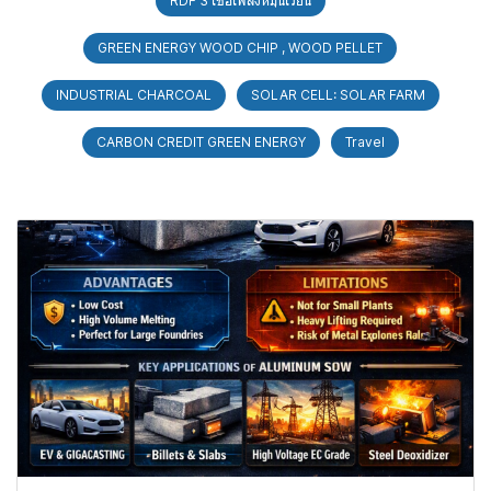
RDF 3 เชื้อเพลิงหมุนเวียน
GREEN ENERGY WOOD CHIP , WOOD PELLET
INDUSTRIAL CHARCOAL
SOLAR CELL: SOLAR FARM
CARBON CREDIT GREEN ENERGY
Travel