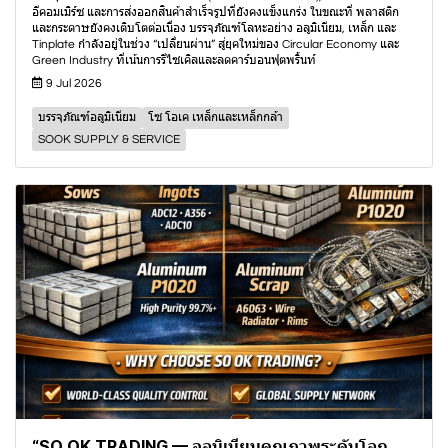
อีคอมเมิร์ซ และการส่งออกสินค้าสำเร็จรูปที่ยังคงแข็งแกร่ง ในขณะที่ พลาสติก
และกระดาษยังคงเติบโตต่อเนื่อง บรรจุภัณฑ์โลหะอย่าง อลูมิเนียม, เหล็ก และ
Tinplate กำลังอยู่ในช่วง “เปลี่ยนผ่าน” สู่ยุคใหม่ของ Circular Economy และ
Green Industry ที่เน้นการรีไซเคิลและลดคาร์บอนฟุตพริ้นท์
9 Jul 2026
บรรจุภัณฑ์อลูมิเนียม
โซ โอเค เหล็กและเหล็กกล้า
SOOK SUPPLY & SERVICE
“SO OK TRADING — อลูมิเนียมคุณภาพระดับโลก