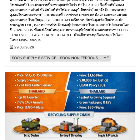
แบรนด์พรีเมียม Portland Aluminium (Australia) ที่ได้รับการยอมรับสูงสุดใน
ไทยและทั่วโลก บทความนี้จะพาคุณเข้าใจว่า ทำไม P1020 ถึงเป็นหัวใจของ
อุตสาหกรรมยุคใหม่ ปัจจัยใดที่ทำให้ตลาดอลูมิเนียมทั่วโลก “ตึงตัวและราคาพุ่ง
สูงสุดในรอบทศวรรษ” และเหตุผลที่ Portland Premium คือคำตอบของอนาคต
อุตสาหกรรมไทยในยุค ESG และ CBAM เตรียมพบกับข้อมูลเชิงลึกด้านสเปก
มาตรฐาน LME, กลยุทธ์การปรับตัวของผู้ประกอบการไทย และแนวโน้มตลาดโลก
ปี 2026–2035 ที่จะเปลี่ยนโฉมอุตสาหกรรมอลูมิเนียมไปตลอดทศวรรษ SO OK
TRADING — FAST. SHARP. RELIABLE. พันธมิตรทางธุรกิจของคุณในโลก
โลหะ Non‑Ferrous
29 Jul 2026
SOOK SUPPLY & SERVICE
SOOK NON FERROUS
LME