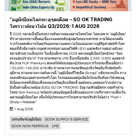
“อลูมิเนียมโลกทะลุจุดเดือด – SO OK TRADING
วิเคราะห์แนวโน้ม Q3/2026: 1 AUG 2026
ปี 2026 กลายเป็นปีแห่งความผันผวนของตลาดโลหะโลก โดยเฉพาะ “อลูมิเนียม”
ที่ราคาพุ่งทะยานขึ้นต่อเนื่องจนแตะระดับสูงสุดในรอบทศวรรษ ภายใต้แรงกดดัน
จากวิกฤตพลังงานในตะวันออกกลางและความไม่แน่นอนทางภูมิรัฐศาสตร์ทั่วโลก
ขณะที่ฝั่งดีมานด์จากอุตสาหกรรมยานยนต์ไฟฟ้า (EV) และพลังงานสะอาดยังคง
ขยายตัวอย่างแข็งแกร่ง ในเดือนสิงหาคม 2026 ตลาดอลูมิเนียมโลกยังคง “ร้อน
แรงและเปราะบาง” ราคาบนกระดาน LME ยืนเหนือระดับ 3,550–3,800 ดอลลาร์/
ตัน (รวม MJP Premium) ส่งผลให้ต้นทุนของผู้ประกอบการไทยพุ่งขึ้นเฉลี่ยกว่า
135,000–140,000 บาท/ตัน ท่ามกลางการแข่งขันแย่งชิงวัตถุดิบที่เข้มข้นทั่ว
ภูมิภาค ท่ามกลางความผันผวนนี้ “อลูมิเนียมรีไซเคิล (Scrap)” กลับกลายเป็น ทาง
รอดหลักของอุตสาหกรรมทั่วโลก โรงหลอมและผู้ผลิตในไทยเริ่มหันมาใช้เศษอลู
มิเนียมเกรดพรีเมียมเพื่อทดแทนวัตถุดิบบริสุทธิ์ ลดต้นทุน และตอบโจทย์ความ
ยั่งยืนด้านสิ่งแวดล้อม (ESG) SO OK TRADING ในฐานะพันธมิตรทางธุรกิจด้าน
โลหะ Non-Ferrous พร้อมนำเสนอข้อมูลเชิงลึกและแนวทางบริหารความเสี่ยงใน
ตลาดอลูมิเนียมโลก เพื่อให้ผู้ประกอบการไทยสามารถปรับตัวได้อย่าง “Fast •
Sharp • Reliable”
1 Aug 2026
บรรจุภัณฑ์อลูมิเนียม
SOOK SUPPLY & SERVICE
SOOK NON FERROUS
LME