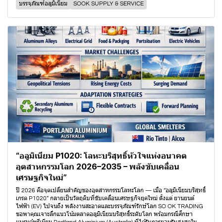
บรรจุภัณฑ์อลูมิเนียม
SOOK SUPPLY & SERVICE
“อลูมิเนียม P1020: โลหะบริสุทธิ์หัวใจแห่งอนาคต
อุตสาหกรรมโลก 2026–2035 – พลังขับเคลื่อน
เศรษฐกิจใหม่”
ปี 2026 คือจุดเปลี่ยนสำคัญของอุตสาหกรรมโลหะโลก — เมื่อ “อลูมิเนียมบริสุทธิ์
เกรด P1020” กลายเป็นวัตถุดิบที่ขับเคลื่อนเศรษฐกิจยุคใหม่ ตั้งแต่ ยานยนต์
ไฟฟ้า (EV) ไปจนถึง พลังงานสะอาดและบรรจุภัณฑ์รักษ์โลก SO OK TRADING
ขอพาคุณเจาะลึกแนวโน้มตลาดอลูมิเนียมบริสุทธิ์ระดับโลก พร้อมกรณีศึกษา