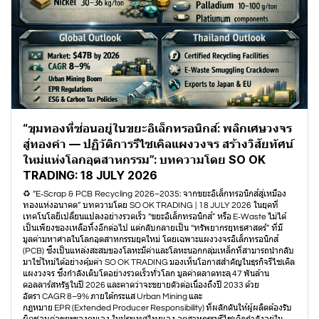
“ขุมทองที่ซ่อนอยู่ในขยะอิเล็กทรอนิกส์: พลิกเศษวงจร
สู่ทองคำ — ปฏิวัติการรีไซเคิลแผงวงจร สร้างวิสัยทัศน์
ใหม่แห่งโลกอุตสาหกรรม”: บทความโดย SO OK
TRADING: 18 JULY 2026
♻️ “E‑Scrap & PCB Recycling 2026–2035: จากขยะอิเล็กทรอนิกส์สู่เหมือง
ทองแห่งอนาคต” บทความโดย SO OK TRADING | 18 JULY 2026 ในยุคที่
เทคโนโลยีเปลี่ยนแปลงอย่างรวดเร็ว “ขยะอิเล็กทรอนิกส์” หรือ E‑Waste ไม่ได้
เป็นเพียงของเหลือทิ้งอีกต่อไป แต่กลับกลายเป็น “ทรัพยากรยุทธศาสตร์” ที่มี
มูลค่ามหาศาลในโลกอุตสาหกรรมยุคใหม่ โดยเฉพาะแผงวงจรอิเล็กทรอนิกส์
(PCB) ซึ่งเป็นแหล่งสะสมของโลหะมีค่าและโลหะนอกกลุ่มเหล็กที่สามารถนำกลับ
มาใช้ใหม่ได้อย่างคุ้มค่า SO OK TRADING มองเห็นโอกาสสำคัญในธุรกิจรีไซเคิล
แผงวงจร ซึ่งกำลังเติบโตอย่างรวดเร็วทั่วโลก มูลค่าตลาดทะลุ 47 พันล้าน
ดอลลาร์สหรัฐในปี 2026 และคาดว่าจะขยายตัวต่อเนื่องถึงปี 2033 ด้วย
อัตรา CAGR 8–9% ภายใต้กระแส Urban Mining และ
กฎหมาย EPR (Extended Producer Responsibility) ที่ผลักดันให้ผู้ผลิตต้องรับ