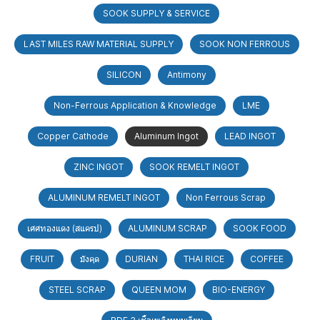
SOOK SUPPLY & SERVICE
LAST MILES RAW MATERIAL SUPPLY
SOOK NON FERROUS
SILICON
Antimony
Non-Ferrous Application & Knowledge
LME
Copper Cathode
Aluminum Ingot
LEAD INGOT
ZINC INGOT
SOOK REMELT INGOT
ALUMINUM REMELT INGOT
Non Ferrous Scrap
เศศทองแดง (สแครป)
ALUMINUM SCRAP
SOOK FOOD
FRUIT
มังคุด
DURIAN
THAI RICE
COFFEE
STEEL SCRAP
QUEEN MOM
BIO-ENERGY