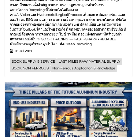
ผิดชอบต่อขยะของตนเอง ในประเทศไทยเอง อุตสาหกรรมรีไซเคิลกำลังอยู่ใน
ช่วงเปลี่ยนผ่านครั้งสำคัญ จากระบบนอกกฎหมายสู่การดำเนินงาน
แบบ Green Recycling ที่ใช้เทคโนโลยีสะอาด
เช่น AI Vision และ Hydrometallurgical Process เพื่อลดการปล่อยคาร์บอนและ
ตอบโจทย์ ESG อย่างแท้จริง บทความนี้จะพาคุณเจาะลึกภาพรวมโลหะที่สกัดได้
จากแผงวงจร (ทองแดง ดีบุก นิกเกิล ทองคำ เงิน พัลลาเดียม แพลทินัม) พร้อม
วิเคราะห์ Outlook โลกและไทย รวมถึง ทิศทางอนาคตของอุตสาหกรรมรีไซเคิล ที่
กำลังเปลี่ยนจาก “การจัดการขยะ” ไปสู่ “เหมืองทองแห่งอนาคต” ที่สร้างมูลค่า
มหาศาลและยั่งยืน ✨ SO OK TRADING — FAST • SHARP • RELIABLE
พันธมิตรทางธุรกิจของคุณในโลกแห่ง Green Recycling
18 Jul 2026
SOOK SUPPLY & SERVICE
LAST MILES RAW MATERIAL SUPPLY
SOOK NON FERROUS
Non-Ferrous Application & Knowledge