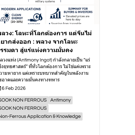
ลวง: โลหะที่โลกต้องการ แต่จีนไม่
ยากส่งออก : พลวง จากโลหะ
รรมดา สู่แร่แห่งความมั่นคง
ลวงแท่ง (Antimony Ingot) กำลังกลายเป็น “แร่
ชิงยุทธศาสตร์” ที่ทั่วโลกต้องการ ไม่ใช่แค่เพราะ
วามหายาก แต่เพราะบทบาทสำคัญในพลังงาน
ะอาดและความมั่นคงทางทหาร
6 Feb 2026
SOOK NON FERROUS
Antimony
SOOK NON FERROUS
Non-Ferrous Application & Knowledge