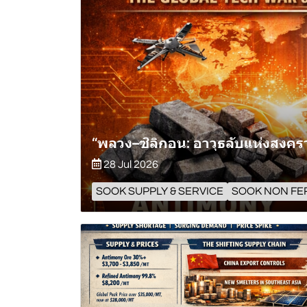
28 Jul 2026
SOOK SUPPLY & SERVICE
SOOK NON FE