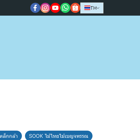
TH
หล็กกล้า
SOOK ไม้ไทยไม้เบญจพรรณ