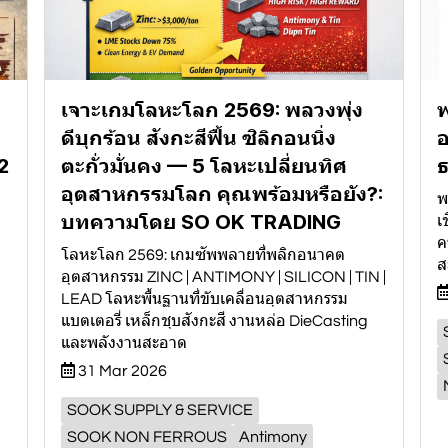
เจาะเกมโลหะโลก 2569: พลวงพุ่ง
พ
ดีบุกร้อน สังกะสีฟื้น ซิลิกอนนิ่ง
อ
2
ตะกั่วมั่นคง — 5 โลหะเปลี่ยนทิศ
ธ
อุตสาหกรรมโลก คุณพร้อมหรือยัง?:
พ
บทความโดย SO OK TRADING
เ
ค
โลหะโลก 2569: เกมซัพพลายที่พลิกอนาคต
ส
อุตสาหกรรม ZINC | ANTIMONY | SILICON | TIN |
LEAD โลหะพื้นฐานที่ขับเคลื่อนอุตสาหกรรม
แบตเตอรี่ เหล็กชุบสังกะสี งานหล่อ DieCasting
และพลังงานสะอาด
31 Mar 2026
SOOK SUPPLY & SERVICE
SOOK NON FERROUS
Antimony