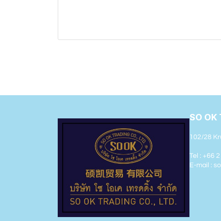
SO OK 
102/28 Kr
Tel : +66 
E-mail : 