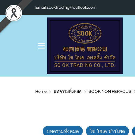
Email:sooktrading@outlook.com
Home
บทความทั้งหมด
SOOK NON FERROUS
บทความทั้งหมด
โซ โอเค ข้าวโพด