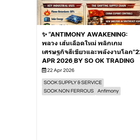
✨ “ANTIMONY AWAKENING:
พลวง เส้นเลือดใหม่ พลิกเกม
เศรษฐกิจสีเขียวและพลังงานโลก”2
APR 2026 ฺBY SO OK TRADING
22 Apr 2026
SOOK SUPPLY & SERVICE
SOOK NON FERROUS
Antimony