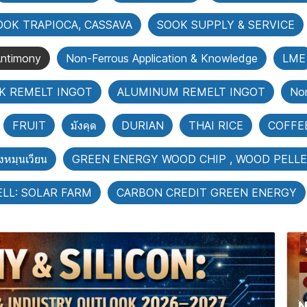
OOK TRAPIOCA, CASSAVA
SOOK SUPPLY & SERVICE
ntimony
Non-Ferrous Application & Knowledge
LME
K REMELT INGOT
ALUMINUM REMELT INGOT
Non
FRUIT
มังคุด
DURIAN
THAI RICE
COFFE
งหมุนเวียน
GREEN ENERGY WOOD CHIP , WOOD PELL
ELL: SOLAR FARM
CARBON CREDIT GREEN ENERGY