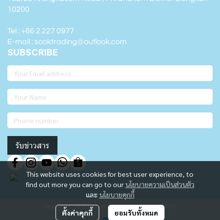
10200
Tel : +66 2 227 0977
E-mail : sooktrading@outlook.com
SUBSCRIBE
รับข่าวสาร
This website uses cookies for best user experience, to
find out more you can go to our
นโยบายความเป็นส่วนตัว
และ
นโยบายคุกกี้
Copyright | All Rights Reserved | Powered by MWE
ตั้งค่าคุกกี้
ยอมรับทั้งหมด