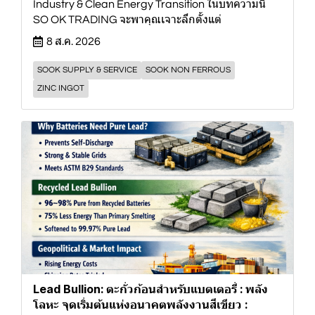
Industry & Clean Energy Transition ในบทความนี้
SO OK TRADING จะพาคุณเจาะลึกตั้งแต่
8 ส.ค. 2026
SOOK SUPPLY & SERVICE
SOOK NON FERROUS
ZINC INGOT
Lead Bullion: ตะกั่วก้อนสำหรับแบตเตอรี่ : พลัง
โลหะ จุดเริ่มต้นแห่งอนาคตพลังงานสีเขียว :