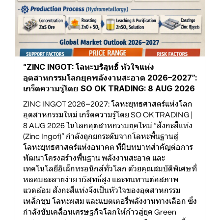
“ZINC INGOT: โลหะบริสุทธิ์ หัวใจแห่ง
อุตสาหกรรมโลกยุคพลังงานสะอาด 2026–2027”:
เกร็ดความรู้โดย SO OK TRADING: 8 AUG 2026
ZINC INGOT 2026–2027: โลหะยุทธศาสตร์แห่งโลก
อุตสาหกรรมใหม่ เกร็ดความรู้โดย SO OK TRADING |
8 AUG 2026 ในโลกอุตสาหกรรมยุคใหม่ “สังกะสีแท่ง
(Zinc Ingot)” กำลังถูกยกระดับจากโลหะพื้นฐานสู่
โลหะยุทธศาสตร์แห่งอนาคต ที่มีบทบาทสำคัญต่อการ
พัฒนาโครงสร้างพื้นฐาน พลังงานสะอาด และ
เทคโนโลยีอิเล็กทรอนิกส์ทั่วโลก ด้วยคุณสมบัติพิเศษที่
หลอมละลายง่าย บริสุทธิ์สูง และทนทานต่อสภาพ
แวดล้อม สังกะสีแท่งจึงเป็นหัวใจของอุตสาหกรรม
เหล็กชุบ โลหะผสม และแบตเตอรี่พลังงานทางเลือก ซึ่ง
กำลังขับเคลื่อนเศรษฐกิจโลกให้ก้าวสู่ยุค Green