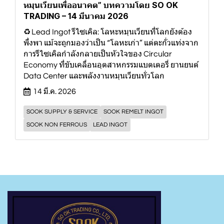
หมุนเวียนเพื่ออนาคต” บทความโดย SO OK
TRADING – 14 มีนาคม 2026
♻️ Lead Ingot รีไซเคิล: โลหะหมุนเวียนที่โลกยังต้อง
พึ่งพา แม้จะถูกมองว่าเป็น “โลหะเก่า” แต่ตะกั่วแท่งจาก
การรีไซเคิลกำลังกลายเป็นหัวใจของ Circular
Economy ที่ขับเคลื่อนอุตสาหกรรมแบตเตอรี่ ยานยนต์
Data Center และพลังงานหมุนเวียนทั่วโลก
14 มี.ค. 2026
SOOK SUPPLY & SERVICE
SOOK REMELT INGOT
SOOK NON FERROUS
LEAD INGOT