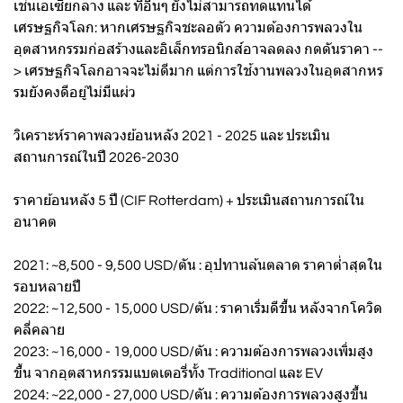
เช่นเอเซียกลาง และ ที่อื่นๆ ยังไม่สามารถทดแทนได้
เศรษฐกิจโลก: หากเศรษฐกิจชะลอตัว ความต้องการพลวงใน
อุตสาหกรรมก่อสร้างและอิเล็กทรอนิกส์อาจลดลง กดดันราคา --
> เศรษฐกิจโลกอาจจะไม่ดีมาก แต่การใช้งานพลวงในอุตสากหร
รมยังคงดีอยู่ไม่มีแผ่ว
วิเคราะห์ราคาพลวงย้อนหลัง 2021 - 2025 และ ประเมิน
สถานการณ์ในปี 2026-2030
ราคาย้อนหลัง 5 ปี (CIF Rotterdam) + ประเมินสถานการณ์ใน
อนาคต
2021: ~8,500 - 9,500 USD/ตัน : อุปทานล้นตลาด ราคาต่ำสุดใน
รอบหลายปี
2022: ~12,500 - 15,000 USD/ตัน : ราคาเริ่มดีขึ้น หลังจากโควิด
คลี่คลาย
2023: ~16,000 - 19,000 USD/ตัน : ความต้องการพลวงเพิ่มสูง
ขึ้น จากอุตสาหกรรมแบตเตอรี่ทั้ง Traditional และ EV
2024: ~22,000 - 27,000 USD/ตัน : ความต้องการพลวงสูงขึ้น