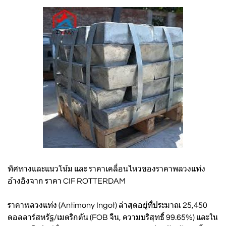
ทิศทางและแนวโน้ม และ ราคาเคลื่อนไหวของราคาพลวงแท่ง
อ้างอิงจาก ราคา CIF ROTTERDAM
ราคาพลวงแท่ง (Antimony Ingot) ล่าสุดอยู่ที่ประมาณ 25,450
ดอลลาร์สหรัฐ/เมตริกตัน (FOB จีน, ความบริสุทธิ์ 99.65%) และใน