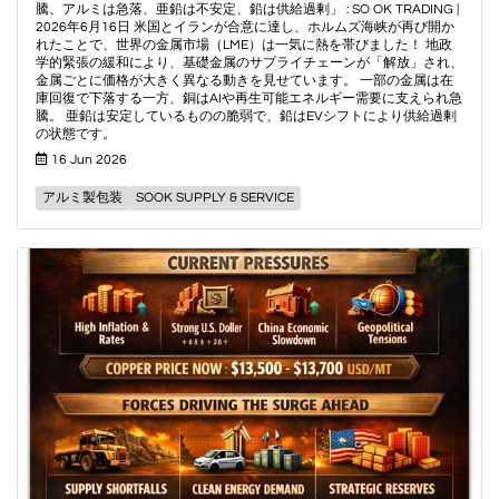
騰、アルミは急落、亜鉛は不安定、鉛は供給過剰」 : SO OK TRADING |
2026年6月16日 米国とイランが合意に達し、ホルムズ海峡が再び開か
れたことで、世界の金属市場（LME）は一気に熱を帯びました！ 地政
学的緊張の緩和により、基礎金属のサプライチェーンが「解放」され、
金属ごとに価格が大きく異なる動きを見せています。 一部の金属は在
庫回復で下落する一方、銅はAIや再生可能エネルギー需要に支えられ急
騰。 亜鉛は安定しているものの脆弱で、鉛はEVシフトにより供給過剰
の状態です。
16 Jun 2026
アルミ製包装
SOOK SUPPLY & SERVICE