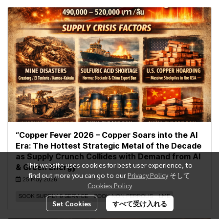
“Copper Fever 2026 – Copper Soars into the AI
Era: The Hottest Strategic Metal of the Decade
as Supply Crunch Collides with Demand from AI
This website uses cookies for best user experience, to
& Green Energy”
find out more you can go to our
Privacy Policy
そして
25 May 2026
Cookies Policy
SOOK SUPPLY & SERVICE
SOOK NON FERROUS
LME
Set Cookies
すべて受け入れる