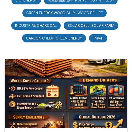
BIO-ENERGY
廃棄物固形燃料 , RDF (アールディーエフ)
GREEN ENERGY WOOD CHIP , WOOD PELLET
INDUSTRIAL CHARCOAL
SOLAR CELL: SOLAR FARM
CARBON CREDIT GREEN ENERGY
Travel