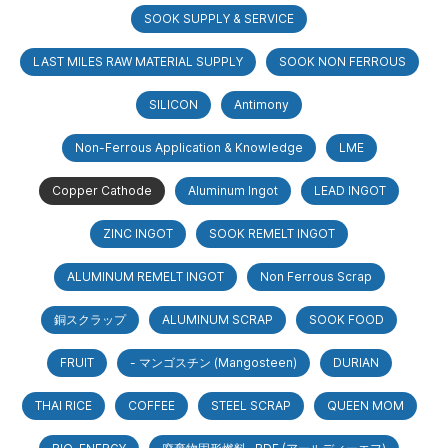
SOOK SUPPLY & SERVICE
LAST MILES RAW MATERIAL SUPPLY
SOOK NON FERROUS
SILICON
Antimony
Non-Ferrous Application & Knowledge
LME
Copper Cathode
Aluminum Ingot
LEAD INGOT
ZINC INGOT
SOOK REMELT INGOT
ALUMINUM REMELT INGOT
Non Ferrous Scrap
銅スクラップ
ALUMINUM SCRAP
SOOK FOOD
FRUIT
- マンゴスチン (Mangosteen)
DURIAN
THAI RICE
COFFEE
STEEL SCRAP
QUEEN MOM