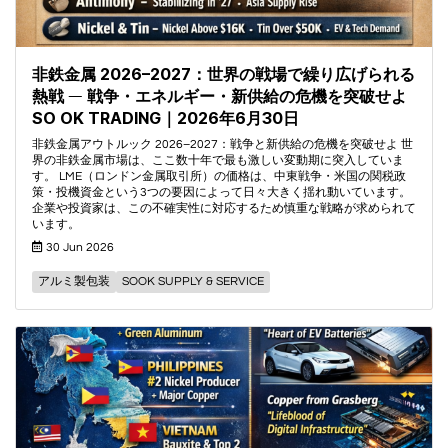
非鉄金属 2026–2027：世界の戦場で繰り広げられる
熱戦 ― 戦争・エネルギー・新供給の危機を突破せよ
SO OK TRADING｜2026年6月30日
非鉄金属アウトルック 2026–2027：戦争と新供給の危機を突破せよ 世
界の非鉄金属市場は、ここ数十年で最も激しい変動期に突入していま
す。 LME（ロンドン金属取引所）の価格は、中東戦争・米国の関税政
策・投機資金という3つの要因によって日々大きく揺れ動いています。
企業や投資家は、この不確実性に対応するため慎重な戦略が求められて
います。
30 Jun 2026
アルミ製包装
SOOK SUPPLY & SERVICE