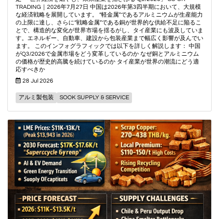
TRADING｜2026年7月27日 中国は2026年第3四半期において、大規模
な経済戦略を展開しています。 “軽金属”であるアルミニウムが生産能力
の上限に達し、さらに“戦略金属”である銅が世界的な供給不足に陥るこ
とで、構造的な変化が世界市場を揺るがし、タイ産業にも波及していま
す。エネルギー、自動車、建設から包装産業まで幅広く影響が及んでい
ます。 このインフォグラフィックでは以下を詳しく解説します： 中国
がQ3/2026で金属市場をどう変革しているのか なぜ銅とアルミニウム
の価格が歴史的高騰を続けているのか タイ産業が世界の潮流にどう適
応すべきか
28 Jul 2026
アルミ製包装
SOOK SUPPLY & SERVICE