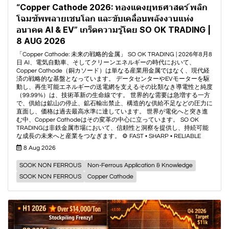
“Copper Cathode 2026: ทองแดงยุทธศาสตร์ พลิก
โฉมซัพพลายเชนโลก และขับเคลื่อนพลังงานแห่ง
อนาคต AI & EV” เกร็ดความรู้โดย SO OK TRADING |
8 AUG 2026
「Copper Cathode: 未来の戦略的金属」 SO OK TRADING | 2026年8月8
日 AI、電気自動車、そしてクリーンエネルギーの時代において、
Copper Cathode（銅カソード）は単なる産業用金属ではなく、現代経
済の戦略的な基盤となっています。 データセンターやEVモーターを駆
動し、再生可能エネルギーの送電網を支えるその比類なき導電性と純度
（99.99%）は、技術革新の生命線です。 世界的な需要は急増する一方
で、供給は鉱山の停止、鉱石輸出禁止、構造的な供給不足などの圧力に
直面し、価格は過去最高水準に達しています。 世界が電化へと突き進
む中、Copper Cathodeはその変革の中心に立っています。 SO OK
TRADINGは非鉄金属市場において、信頼性と洞察を提供し、持続可能
な成長の未来へと産業をつなぎます。 ⚙️ FAST • SHARP • RELIABLE
8 Aug 2026
SOOK NON FERROUS
Non-Ferrous Application & Knowledge
SOOK NON FERROUS
Copper Cathode