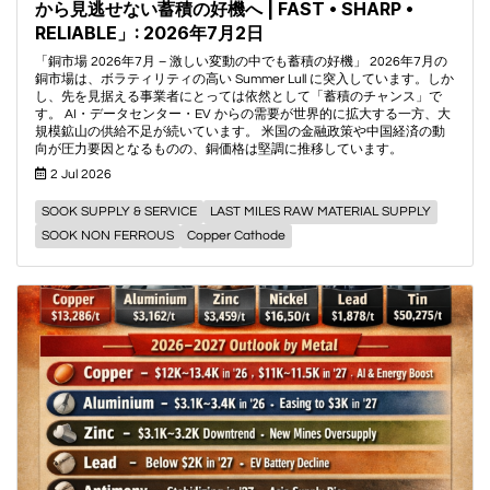
から見逃せない蓄積の好機へ | FAST • SHARP •
RELIABLE」: 2026年7月2日
「銅市場 2026年7月 – 激しい変動の中でも蓄積の好機」 2026年7月の
銅市場は、ボラティリティの高い Summer Lull に突入しています。しか
し、先を見据える事業者にとっては依然として「蓄積のチャンス」で
す。 AI・データセンター・EV からの需要が世界的に拡大する一方、大
規模鉱山の供給不足が続いています。 米国の金融政策や中国経済の動
向が圧力要因となるものの、銅価格は堅調に推移しています。
2 Jul 2026
SOOK SUPPLY & SERVICE
LAST MILES RAW MATERIAL SUPPLY
SOOK NON FERROUS
Copper Cathode