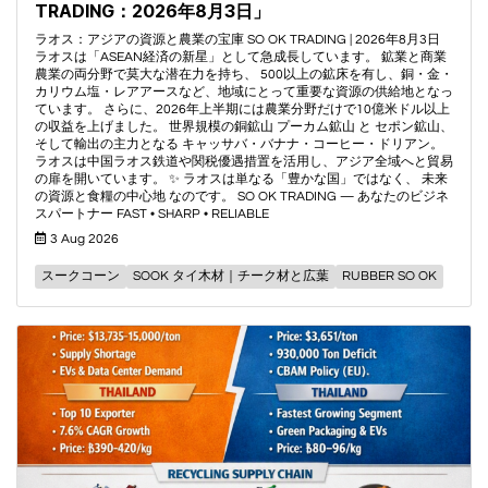
TRADING：2026年8月3日」
ラオス：アジアの資源と農業の宝庫 SO OK TRADING | 2026年8月3日
ラオスは「ASEAN経済の新星」として急成長しています。 鉱業と商業
農業の両分野で莫大な潜在力を持ち、 500以上の鉱床を有し、銅・金・
カリウム塩・レアアースなど、地域にとって重要な資源の供給地となっ
ています。 さらに、2026年上半期には農業分野だけで10億米ドル以上
の収益を上げました。 世界規模の銅鉱山 プーカム鉱山 と セポン鉱山、
そして輸出の主力となる キャッサバ・バナナ・コーヒー・ドリアン。
ラオスは中国ラオス鉄道や関税優遇措置を活用し、アジア全域へと貿易
の扉を開いています。 ✨ ラオスは単なる「豊かな国」ではなく、 未来
の資源と食糧の中心地 なのです。 SO OK TRADING — あなたのビジネ
スパートナー FAST • SHARP • RELIABLE
3 Aug 2026
スークコーン
SOOK タイ木材｜チーク材と広葉
RUBBER SO OK