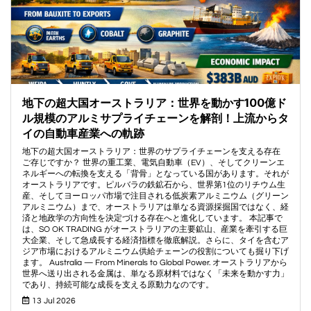
地下の超大国オーストラリア：世界を動かす100億ド
ル規模のアルミサプライチェーンを解剖！上流からタ
イの自動車産業への軌跡
地下の超大国オーストラリア：世界のサプライチェーンを支える存在
ご存じですか？ 世界の重工業、電気自動車（EV）、そしてクリーンエ
ネルギーへの転換を支える「背骨」となっている国があります。それが
オーストラリアです。ピルバラの鉄鉱石から、世界第1位のリチウム生
産、そしてヨーロッパ市場で注目される低炭素アルミニウム（グリーン
アルミニウム）まで、オーストラリアは単なる資源採掘国ではなく、経
済と地政学の方向性を決定づける存在へと進化しています。 本記事で
は、SO OK TRADING がオーストラリアの主要鉱山、産業を牽引する巨
大企業、そして急成長する経済指標を徹底解説。さらに、タイを含むア
ジア市場におけるアルミニウム供給チェーンの役割についても掘り下げ
ます。 Australia — From Minerals to Global Power. オーストラリアから
世界へ送り出される金属は、単なる原材料ではなく「未来を動かす力」
であり、持続可能な成長を支える原動力なのです。
13 Jul 2026