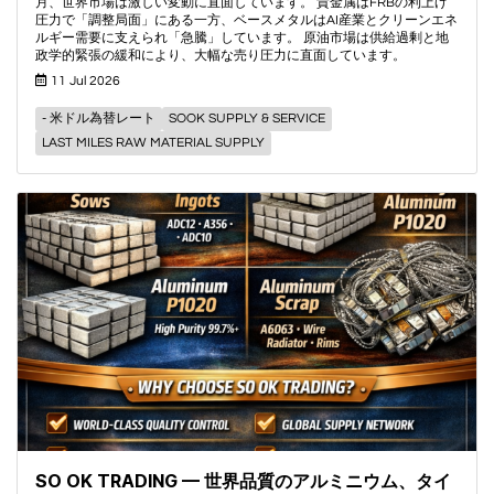
月、世界市場は激しい変動に直面しています。 貴金属はFRBの利上げ
圧力で「調整局面」にある一方、ベースメタルはAI産業とクリーンエネ
ルギー需要に支えられ「急騰」しています。 原油市場は供給過剰と地
政学的緊張の緩和により、大幅な売り圧力に直面しています。
11 Jul 2026
- 米ドル為替レート
SOOK SUPPLY & SERVICE
LAST MILES RAW MATERIAL SUPPLY
SO OK TRADING — 世界品質のアルミニウム、タイ