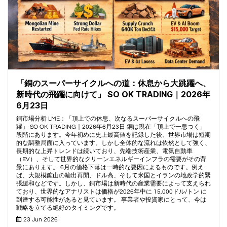
「銅のスーパーサイクルへの道：休息から大跳躍へ、
新時代の飛躍に向けて」 SO OK TRADING｜2026年
6月23日
銅市場分析 LME：「頂上での休息、次なるスーパーサイクルへの飛
躍」 SO OK TRADING｜2026年6月23日 銅は現在「頂上で一息つく」
段階にあります。今年初めに史上最高値を記録した後、世界市場は短期
的な調整局面に入っています。しかし全体的な流れは依然として強く、
長期的な上昇トレンドは続いており、先端技術産業、電気自動車
（EV）、そして世界的なクリーンエネルギーインフラの需要がその背
景にあります。 6月の価格下落は一時的な要因によるものです。例え
ば、大規模鉱山の輸出再開、ドル高、そして米国とイランの地政学的緊
張緩和などです。しかし、銅市場は新時代の産業需要によって支えられ
ており、世界的なアナリストは価格が2026年中に 15,000ドル/トン に
到達する可能性があると見ています。 事業者や投資家にとって、今は
戦略を立てる絶好のタイミングです。
23 Jun 2026