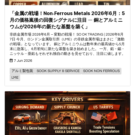
「金属の戦場！Non‑Ferrous Metals 2026年6月：5
月の価格嵐後の回復シグナルに注目 ― 銅とアルミニ
ウムが2026年の新たな基盤を築く」
非鉄金属市場 2026年6月 – 変動の戦場！ SO OK TRADING | 2026年6月
7日 今月、ロンドン金属取引所（LME）の非鉄金属市場はまさに「激動
の戦場」となっています。 銅とアルミニウムは数年来の最高値から5月
末に急落し、6月初旬に新たな基盤を築き始めました。 一方、鉛・錫・
ニッケル・亜鉛もそれぞれ独自の動きを見せており、注目に値します。
7 Jun 2026
アルミ製包装
SOOK SUPPLY & SERVICE
SOOK NON FERROUS
LME