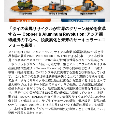
「タイの金属リサイクルが世界のグリーン経済を変革
する — Copper & Aluminum Revolution: アジア循
環経済の中心へ、脱炭素化と未来のサーキュラーエコ
ノミーを牽引」
タイにおける銅・アルミニウムリサイクル産業 循環型経済の中核と世
界市場の展望 2026–2032 SO OK TRADING による記事 — タイ非鉄金
属ビジネスのエキスパート (2026年7月29日) 世界がグリーン経済とカ
ーボンフットプリント削減へと進む中、銅とアルミニウムのリサイクル
産業は循環型経済（Circular Economy）の中心的存在となり、「経済・
環境・持続可能性」のバランスを真に実現する重要な役割を担っていま
す。 これら二つの金属は物理的特性を失うことなく無限に再利用可能
であり、さらにリサイクル工程は新たに鉱石から製造する場合と比べて
最大95％のエネルギーを節約できます。その結果、この産業は経済的
価値を創出するだけでなく、温室効果ガス排出削減の重要な仕組みとな
り、世界中の企業が掲げるESG目標の達成にも貢献しています。 本記
事では、SO OK TRADING がタイ国内の金属リサイクルビジネスの全体
像を詳しく解説します。サプライチェーンの構造、価格設定、製品の違
いから、2026–2032年における世界およびタイ市場の展望までを網羅
し、非鉄金属産業が「グリーン経済の新たな血流」として進化していく
要因と課題を分析します。