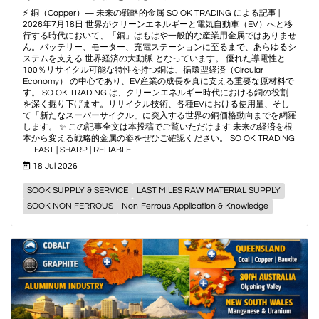
⚡ 銅（Copper）— 未来の戦略的金属 SO OK TRADING による記事 |
2026年7月18日 世界がクリーンエネルギーと電気自動車（EV）へと移
行する時代において、「銅」はもはや一般的な産業用金属ではありませ
ん。バッテリー、モーター、充電ステーションに至るまで、あらゆるシ
ステムを支える 世界経済の大動脈 となっています。 優れた導電性と
100％リサイクル可能な特性を持つ銅は、循環型経済（Circular
Economy） の中心であり、EV産業の成長を真に支える重要な原材料で
す。 SO OK TRADING は、クリーンエネルギー時代における銅の役割
を深く掘り下げます。リサイクル技術、各種EVにおける使用量、そし
て「新たなスーパーサイクル」に突入する世界の銅価格動向までを網羅
します。 ✨ この記事全文は本投稿でご覧いただけます 未来の経済を根
本から変える戦略的金属の姿をぜひご確認ください。 SO OK TRADING
— FAST | SHARP | RELIABLE
18 Jul 2026
SOOK SUPPLY & SERVICE
LAST MILES RAW MATERIAL SUPPLY
SOOK NON FERROUS
Non-Ferrous Application & Knowledge