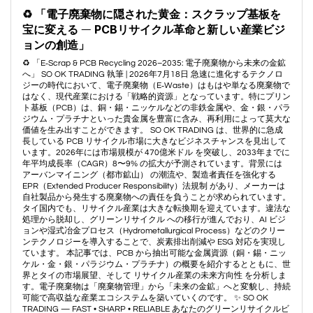
♻️ 「電子廃棄物に隠された黄金：スクラップ基板を
宝に変える ― PCBリサイクル革命と新しい産業ビジ
ョンの創造」
♻️ 「E‑Scrap & PCB Recycling 2026–2035: 電子廃棄物から未来の金鉱
へ」 SO OK TRADING 執筆 | 2026年7月18日 急速に進化するテクノロ
ジーの時代において、電子廃棄物（E‑Waste）はもはや単なる廃棄物で
はなく、現代産業における「戦略的資源」となっています。特にプリン
ト基板（PCB）は、銅・錫・ニッケルなどの非鉄金属や、金・銀・パラ
ジウム・プラチナといった貴金属を豊富に含み、再利用によって莫大な
価値を生み出すことができます。 SO OK TRADING は、世界的に急成
長している PCB リサイクル市場に大きなビジネスチャンスを見出して
います。2026年には市場規模が 470億米ドル を突破し、2033年までに
年平均成長率（CAGR）8〜9% の拡大が予測されています。背景には
アーバンマイニング（都市鉱山） の潮流や、製造者責任を強化する
EPR（Extended Producer Responsibility）法規制 があり、メーカーは
自社製品から発生する廃棄物への責任を負うことが求められています。
タイ国内でも、リサイクル産業は大きな転換期を迎えています。違法な
処理から脱却し、グリーンリサイクル への移行が進んでおり、AI ビジ
ョンや湿式冶金プロセス（Hydrometallurgical Process）などのクリー
ンテクノロジーを導入することで、炭素排出削減や ESG 対応を実現し
ています。 本記事では、PCB から抽出可能な金属資源（銅・錫・ニッ
ケル・金・銀・パラジウム・プラチナ）の概要を紹介するとともに、世
界とタイの市場展望、そして リサイクル産業の未来方向性 を分析しま
す。電子廃棄物は「廃棄物管理」から「未来の金鉱」へと変貌し、持続
可能で高収益な産業エコシステムを築いていくのです。 ✨ SO OK
TRADING — FAST • SHARP • RELIABLE あなたのグリーンリサイクルビ