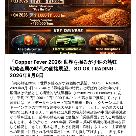
「Copper Fever 2026: 世界を揺るがす銅の熱狂 ―
戦略金属の時代の価格展望」 SO OK TRADING :
2026年8月6日
「銅の熱狂2026：世界を揺るがす銅価格の展望」 SO OK TRADING :
2026年8月6日 2026年は「戦略金属の時代」と呼ばれる銅の年です。
銅価格は依然として構造的な強気相場（Structural Bull Market）にあ
り、平均で1万1,000～1万4,000ドル/トンの高水準で推移しています。
背景には、AI・データセンター・電気自動車（EV）・クリーンエネル
ギーインフラの世界的な需要拡大があります。 しかし、その道のりは
平坦ではありません。年後半には米国の輸入関税政策や中国の需要減速
が市場を圧迫し、前半の熱狂の後に価格が「調整局面」に入る可能性が
あります。 本分析では、2026年第3四半期～第4四半期の価格動向を詳
しく解説し、さらに価格を押し上げる要因・抑制するリスク・主要産業
への影響・注目される代替素材についても掘り下げます。 世界を揺る