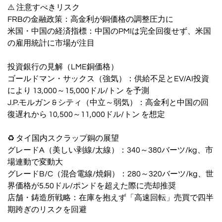
⚠️ 注意すべきリスク
FRBの金融政策：高金利が銅価格の調整圧力に
米国・中国の経済指標：中国のPMIは完全回復せず、米国
の雇用統計に市場が注目
投資銀行の見解（LME銅価格）
ゴールドマン・サックス（強気）：供給不足とEV/AI投資
により 13,000～15,000ドル/トン を予測
J.P.モルガン & シティ（中立～弱気）：高金利と中国の回
復遅れから 10,500～11,000ドル/トン を想定
♻️ タイ国内スクラップ銅の展望
グレードA（美しい剥線/太線）：340～380バーツ/kg、市
場連動で変動大
グレードB/C（混合電線/焼銅）：280～320バーツ/kg、世
界価格が5.50ドル/ポンドを超えた際に売却推奨
店舗・鋳造所戦略：在庫を抱えず「高速回転」売買で四半
期跨ぎのリスクを回避