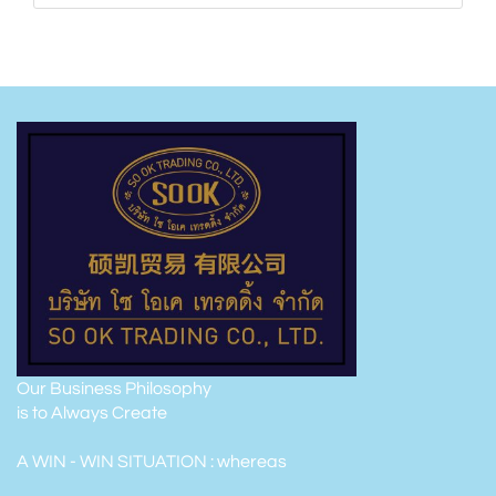
Our Business Philosophy
is to Always Create
A WIN - WIN SITUATION : whereas