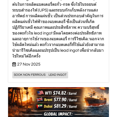
ต้นในการผลิตแบตเตอรี่ตะกั่ว-กรด ซึ่งใช้ในรถยนต์
ระบบสำรองไฟ (UPS) และระบบกักเก็บพลังงานแสง
อาทิตย์ การผลิตแผ่นขั้ว: เป็นส่วนประกอบสำคัญในการ
ผลิตแผ่นขั้วไฟฟ้าของแบตเตอรี่ ซึ่งเป็นส่วนที่เกิด
ปฏิกิริยาเคมี คุณภาพและประสิทธิภาพ: ความบริสุทธิ์
ของตะกั่วใน lead ingot มีผลโดยตรงต่อประสิทธิภาพ
และอายุการใช้งานของแบตเตอรี่ การรีไซเคิล: นอกจาก
ใช้ผลิตใหม่แล้ว ตะกั่วจากแบตเตอรี่ที่ใช้แล้วยังสามารถ
นำมารีไซเคิลและแปรรูปเป็น lead ingot เพื่อนำกลับมา
ใช้ใหม่ได้อีกครั้ง
27 Nov 2025
SOOK NON FERROUS
LEAD INGOT