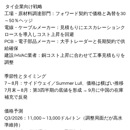
️ タイ企業向け戦略
工場・原材料調達部門：フォワード契約で価格と為替を30
～50％ヘッジ
電線・ケーブルメーカー：見積もりにエスカレーションク
ロースを導入しコスト上昇を回避
PCB・電子部品メーカー：大手トレーダーと長期契約で供
給確保
建設/HVAC業者：銅コスト上昇に合わせて工事見積もりを
調整
季節性とタイミング
7～8月：サイドウェイ／Summer Lull、価格は横ばい推移
7月末～8月：第3四半期の底値を形成 → 9月に中国の在庫
補充で反発
価格予測
Q3/2026：11,000～13,000ドル/トン（調整局面だが高水
準維持）