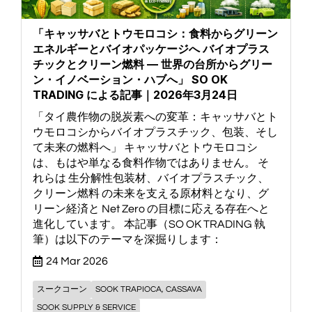
「キャッサバとトウモロコシ：食料からグリーン
エネルギーとバイオパッケージへ バイオプラス
チックとクリーン燃料 — 世界の台所からグリー
ン・イノベーション・ハブへ」 SO OK
TRADING による記事｜2026年3月24日
「タイ農作物の脱炭素への変革：キャッサバとト
ウモロコシからバイオプラスチック、包装、そし
て未来の燃料へ」 キャッサバとトウモロコシ
は、もはや単なる食料作物ではありません。 そ
れらは 生分解性包装材、バイオプラスチック、
クリーン燃料 の未来を支える原材料となり、グ
リーン経済と Net Zero の目標に応える存在へと
進化しています。 本記事（SO OK TRADING 執
筆）は以下のテーマを深掘りします：
24 Mar 2026
スークコーン
SOOK TRAPIOCA, CASSAVA
SOOK SUPPLY & SERVICE