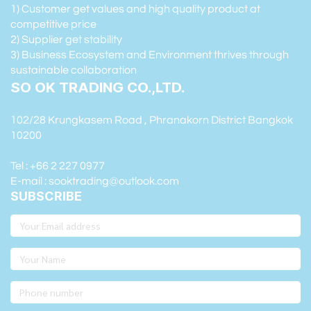
1) Customer get values and high quality product at
competitive price
2) Supplier get stability
3) Business Ecosystem and Environment thrives through
sustainable collaboration
SO OK TRADING CO.,LTD.
102/28 Krungkasem Road , Phranakorn District Bangkok
10200
Tel : +66 2 227 0977
E-mail : sooktrading@outlook.com
SUBSCRIBE