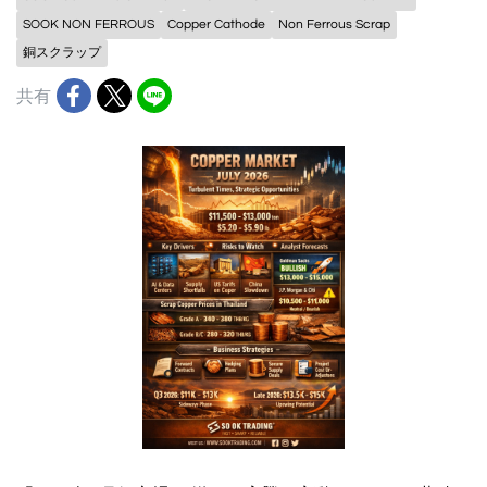
SOOK NON FERROUS
Copper Cathode
Non Ferrous Scrap
銅スクラップ
共有