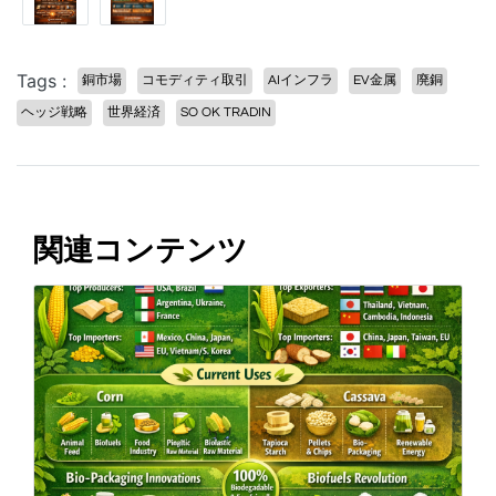
Tags :
銅市場
コモディティ取引
AIインフラ
EV金属
廃銅
ヘッジ戦略
世界経済
SO OK TRADIN
関連コンテンツ