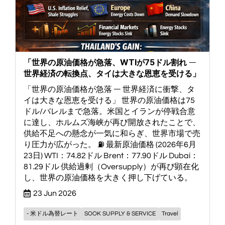
「世界の原油価格が急落、WTIが75ドル割れ ―
世界経済の転換点、タイは大きな恩恵を受ける」
「世界の原油価格が急落 ― 世界経済に衝撃、タ
イは大きな恩恵を受ける」 世界の原油価格は75
ドル/バレルまで急落。米国とイランが停戦合意
に達し、ホルムズ海峡が再び開放されたことで、
供給不足への懸念が一気に和らぎ、世界市場で売
り圧力が広がった。 ⛽ 最新原油価格 (2026年6月
23日) WTI：74.82ドル Brent：77.90ドル Dubai：
81.29ドル 供給過剰（Oversupply）が再び顕在化
し、世界の原油価格を大きく押し下げている。
23 Jun 2026
- 米ドル為替レート
SOOK SUPPLY & SERVICE
Travel