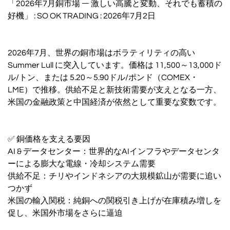
「2026年7月銅市場 ― 激しい高騰と変動、それでも蓄積の
好機」 : SO OK TRADING : 2026年7月2日
2026年7月、世界の銅市場はボラティリティの高い
Summer Lull に突入しています。価格は 11,500～13,000ド
ル/トン、または 5.20～5.90ドル/ポンド（COMEX・
LME）で推移。供給不足と新技術需要が支えとなる一方、
米国の金融政策と中国経済が依然として重要な変数です。
✅ 銅価格を支える要因
AI & データセンター：世界的なAIインフラやデータセンタ
ーによる膨大な電線・冷却システム需要
供給不足：チリやインドネシアの大規模鉱山が需要に追い
つかず
米国の輸入関税：純銅への関税引き上げが在庫積み増しを
促し、米国外市場をさらに逼迫