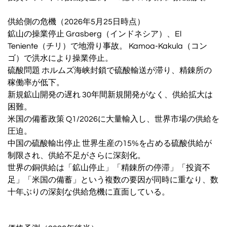
供給側の危機（2026年5月25日時点）
鉱山の操業停止 Grasberg（インドネシア）、El
Teniente（チリ）で地滑り事故。 Kamoa-Kakula（コン
ゴ）で洪水により操業停止。
硫酸問題 ホルムズ海峡封鎖で硫酸輸送が滞り、精錬所の
稼働率が低下。
新規鉱山開発の遅れ 30年間新規開発がなく、供給拡大は
困難。
米国の備蓄政策 Q1/2026に大量輸入し、世界市場の供給を
圧迫。
中国の硫酸輸出停止 世界生産の15%を占める硫酸供給が
制限され、供給不足がさらに深刻化。
世界の銅供給は「鉱山停止」「精錬所の停滞」「投資不
足」「米国の備蓄」という複数の要因が同時に重なり、数
十年ぶりの深刻な供給危機に直面している。