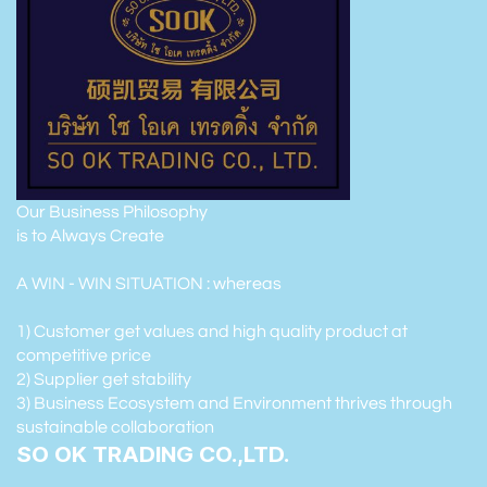
Our Business Philosophy
is to Always Create
A WIN - WIN SITUATION : whereas
1) Customer get values and high quality product at
competitive price
2) Supplier get stability
3) Business Ecosystem and Environment thrives through
sustainable collaboration
SO OK TRADING CO.,LTD.