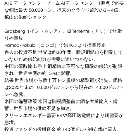
AI & データセンターブーム AIデータセンター1拠点で必要
な銅は最大 50,000トン。従来のクラウド施設の3～4倍。
鉱山の供給ショック
Grasberg（インドネシア）、El Teniente（チリ）で地滑
りや事故
Kamoa-Kakula（コンゴ）で洪水により操業停止
過去の投資不足 世界は約30年間、新規銅鉱山を開発して
いないため供給能力が需要に追いつかない。
中国の硫酸輸出停止 銅精錬に不可欠な硫酸の供給が制限
され、世界生産の約15%に影響。
結果 世界市場から数十万トン規模の精製銅が消失。価格
は2025年末の 10,000ドル/トンから現在の 14,000ドル/ト
ンへ急騰。
米国の備蓄政策 米国は関税調整前に銅を大量輸入・備
蓄。世界市場の供給不足を加速。
クリーンエネルギー需要 EVや高圧送電網により銅需要が
急増。
投資ファンドの投機資金 約 140億ドルが銅市場に流入。