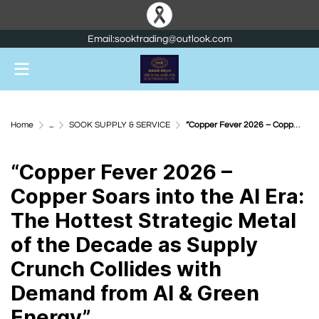
Email:sooktrading@outlook.com
Home
...
SOOK SUPPLY & SERVICE
“Copper Fever 2026 – Copper Soars into the AI Era: The Hottest Strategic Metal of the Decade as Supply Crunch Collides with Demand from AI & Green Energy”
“Copper Fever 2026 –
Copper Soars into the AI Era:
The Hottest Strategic Metal
of the Decade as Supply
Crunch Collides with
Demand from AI & Green
Energy”