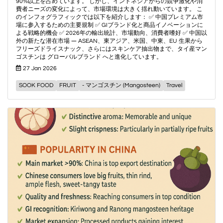
90%以上を占めています。 しかし、インドネシアからの競争激化や消
費者ニーズの変化によって、市場環境は大きく揺れ動いています。 こ
のインフォグラフィックでは以下を紹介します： ✅ 中国プレミアム市
場に参入するための主要規制 ✅ GIブランド化と商品イノベーションに
よる戦略的機会 ✅ 2026年の輸出統計、市場動向、消費者嗜好 ✅ 中国以
外の新たな潜在市場 ― ASEAN、東アジア、米国、中東、EU 生果から
フリーズドライスナック、さらにはスキンケア抽出物まで、タイ産マン
ゴスチンは グローバルブランド へと進化しています。
27 Jan 2026
SOOK FOOD
FRUIT
- マンゴスチン (Mangosteen)
Travel