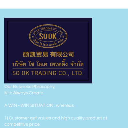
Our Business Philosophy
is to Always Create
A WIN - WIN SITUATION : whereas
1) Customer get values and high quality product at
competitive price