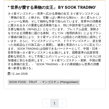
" 世界が愛する果物の女王」 BY SOOK TRADING'
タイ産マンゴスチン – 世界へ広がる果物の女王 タイ産マンゴスチンは
「果物の女王」と称され、甘酸っぱい爽やかな味わい、白く柔らかくジ
ューシーな果肉、そして独特な芳香で知られています。世界中の消費者
に愛されるタイの重要な経済果物であり、特に中国市場では依然として
主要な輸出先（90%以上）となっています。 プレミアム品質、新鮮さ
をそのまま消費者に届ける体制、そしてGI（地理的表示）によるブラン
ド価値の確立により、タイ産マンゴスチンは競合との差別化に成功して
います。さらに、マンゴスチンジュース、ドライマンゴスチン、皮を使
った化粧品などの加工品へと展開し、健康と美容のトレンドに応えてい
ます。 SOOK TRADING は信頼できるパートナーとして、中国・日本・
世界市場へタイ産マンゴスチンをお届けします。国際基準の品質管理、
柔軟な対応力、そして市場ごとのソリューションにより、ビジネスに付
加価値と安心を提供します。 - 「タイ産マンゴスチン – 新鮮、中国が愛
する果物の女王」 - 「SOOK TRADING – タイの果樹園から世界の消費
者へ鮮度を届ける」
12 Jan 2026
SOOK FOOD
FRUIT
- マンゴスチン (Mangosteen)
1