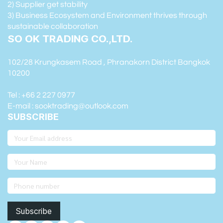
2) Supplier get stability
3) Business Ecosystem and Environment thrives through
sustainable collaboration
SO OK TRADING CO.,LTD.
102/28 Krungkasem Road , Phranakorn District Bangkok
10200
Tel : +66 2 227 0977
E-mail : sooktrading@outlook.com
SUBSCRIBE
Subscribe