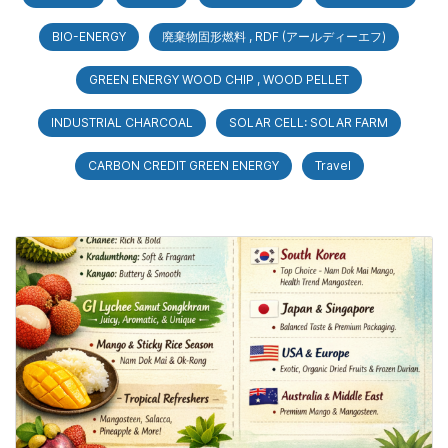
BIO-ENERGY
廃棄物固形燃料 , RDF (アールディーエフ)
GREEN ENERGY WOOD CHIP , WOOD PELLET
INDUSTRIAL CHARCOAL
SOLAR CELL: SOLAR FARM
CARBON CREDIT GREEN ENERGY
Travel