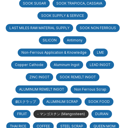
SOOK SUGAR
SOOK TRAPIOCA, CASSAVA
SOOK SUPPLY & SERVICE
LAST MILES RAW MATERIAL SUPPLY
SOOK NON FERROUS
SILICON
Antimony
Non-Ferrous Application & Knowledge
LME
Copper Cathode
Aluminum Ingot
LEAD INGOT
ZINC INGOT
SOOK REMELT INGOT
ALUMINUM REMELT INGOT
Non Ferrous Scrap
銅スクラップ
ALUMINUM SCRAP
SOOK FOOD
FRUIT
- マンゴスチン (Mangosteen)
DURIAN
THAI RICE
COFFEE
STEEL SCRAP
QUEEN MOM