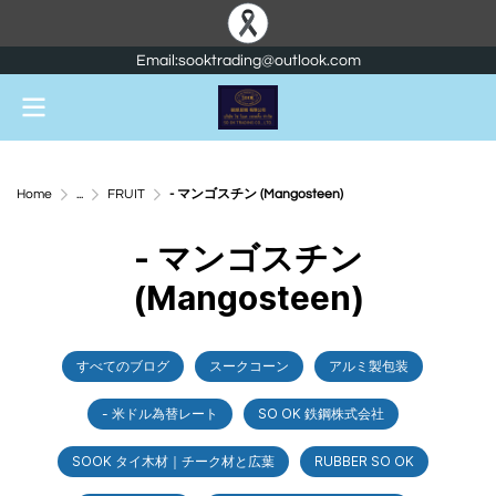
Email:sooktrading@outlook.com
Home
...
FRUIT
- マンゴスチン (Mangosteen)
- マンゴスチン
(Mangosteen)
すべてのブログ
スークコーン
アルミ製包装
- 米ドル為替レート
SO OK 鉄鋼株式会社
SOOK タイ木材｜チーク材と広葉
RUBBER SO OK