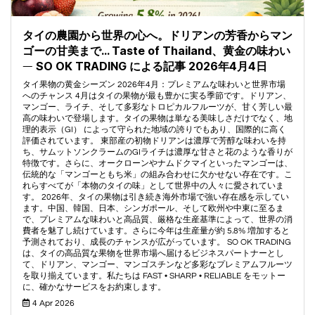
タイの農園から世界の心へ。ドリアンの芳香からマン
ゴーの甘美まで… Taste of Thailand、黄金の味わい
― SO OK TRADING による記事 2026年4月4日
タイ果物の黄金シーズン 2026年4月：プレミアムな味わいと世界市場
へのチャンス 4月はタイの果物が最も豊かに実る季節です。ドリアン、
マンゴー、ライチ、そして多彩なトロピカルフルーツが、甘く芳しい最
高の味わいで登場します。タイの果物は単なる美味しさだけでなく、地
理的表示（GI） によって守られた地域の誇りでもあり、国際的に高く
評価されています。 東部産の初物ドリアンは濃厚で芳醇な味わいを持
ち、サムットソンクラームのGIライチは濃厚な甘さと花のような香りが
特徴です。さらに、オークローンやナムドクマイといったマンゴーは、
伝統的な「マンゴーともち米」の組み合わせに欠かせない存在です。こ
れらすべてが「本物のタイの味」として世界中の人々に愛されていま
す。 2026年、タイの果物は引き続き海外市場で強い存在感を示してい
ます。中国、韓国、日本、シンガポール、そして欧州や中東に至るま
で、プレミアムな味わいと高品質、厳格な生産基準によって、世界の消
費者を魅了し続けています。さらに今年は生産量が約 5.8% 増加すると
予測されており、成長のチャンスが広がっています。 SO OK TRADING
は、タイの高品質な果物を世界市場へ届けるビジネスパートナーとし
て、ドリアン、マンゴー、マンゴスチンなど多彩なプレミアムフルーツ
を取り揃えています。私たちは FAST • SHARP • RELIABLE をモットー
に、確かなサービスをお約束します。
4 Apr 2026