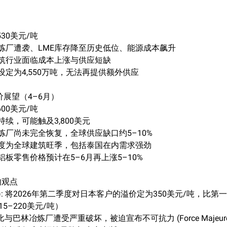
,530美元/吨
冶炼厂遭袭、LME库存降至历史低位、能源成本飙升
建筑行业面临成本上涨与供应短缺
设定为4,550万吨，无法再提供额外供应
价展望（4–6月）
,600美元/吨
持续，可能触及3,800美元
冶炼厂尚未完全恢复，全球供应缺口约5–10%
季度为全球建筑旺季，包括泰国在内需求强劲
铝板零售价格预计在5–6月再上涨5–10%
的观点
into): 将2026年第二季度对日本客户的溢价定为350美元/吨，比
5–220美元/吨）
布扎比与巴林冶炼厂遭受严重破坏，被迫宣布不可抗力 (Force Majeur