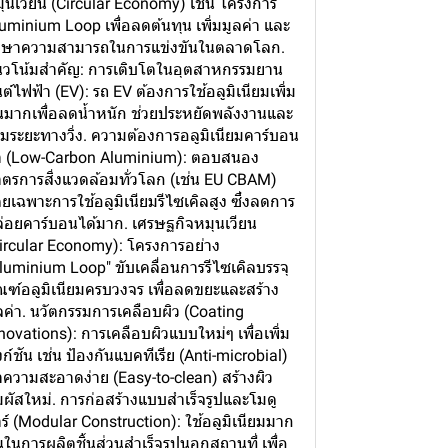
ุนเวียน (Circular Economy) เช่น โครงการ
uminium Loop เพื่อลดต้นทุน เพิ่มมูลค่า และ
กษาความสามารถในการแข่งขันในตลาดโลก.
วโน้มสำคัญ: การเติบโตในอุตสาหกรรมยาน
ต์ไฟฟ้า (EV): รถ EV ต้องการใช้อลูมิเนียมเพิ่ม
้นมากเพื่อลดน้ำหนัก ช่วยประหยัดพลังงานและ
ิ่มระยะทางวิ่ง. ความต้องการอลูมิเนียมคาร์บอน
ำ (Low-Carbon Aluminium): ตอบสนอง
ตรการสิ่งแวดล้อมทั่วโลก (เช่น EU CBAM)
ยเฉพาะการใช้อลูมิเนียมรีไซเคิลสูง ซึ่งลดการ
่อยคาร์บอนได้มาก. เศรษฐกิจหมุนเวียน
ircular Economy): โครงการอย่าง
luminium Loop" ขับเคลื่อนการรีไซเคิลบรรจุ
ณฑ์อลูมิเนียมครบวงจร เพื่อลดขยะและสร้าง
ลค่า. นวัตกรรมการเคลือบผิว (Coating
novations): การเคลือบผิวแบบใหม่ๆ เพื่อเพิ่ม
งก์ชัน เช่น ป้องกันแบคทีเรีย (Anti-microbial)
ความสะอาดง่าย (Easy-to-clean) สร้างผิว
มผัสใหม่. การก่อสร้างแบบสำเร็จรูปและโมดู
ร์ (Modular Construction): ใช้อลูมิเนียมมาก
้นในการผลิตชิ้นส่วนสำเร็จรูปนอกสถานที่ เพื่อ