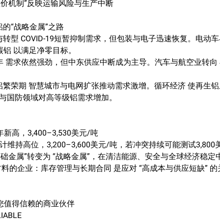
“溢价机制”反映运输风险与生产中断
：铝的“战略金属”之路
复苏与转型 COVID-19短暂抑制需求，但包装与电子迅速恢复。电
碳铝 以满足净零目标。
之年 需求依然强劲，但中东供应中断成为主导。汽车与航空业转向 
：绿色铝繁荣期 智慧城市与电网扩张推动需求激增。循环经济 使再生
航天与国防领域对高等级铝需求增加。
年新高，3,400–3,530美元/吨
预计维持高位，3,200–3,600美元/吨，若冲突持续可能测试3,800
“基础金属”转变为 “战略金属”，在清洁能源、安全与全球经济稳
料的企业：库存管理与长期合同 是应对 “高成本与供应短缺” 
NG：您值得信赖的商业伙伴
LIABLE