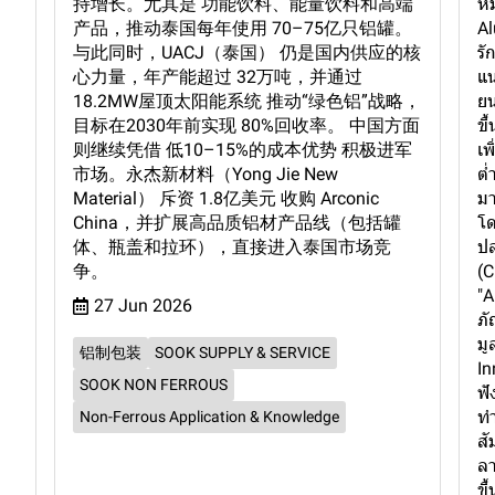
持增长。尤其是 功能饮料、能量饮料和高端
หม
产品，推动泰国每年使用 70–75亿只铝罐。
Al
与此同时，UACJ（泰国） 仍是国内供应的核
รั
心力量，年产能超过 32万吨，并通过
แน
18.2MW屋顶太阳能系统 推动“绿色铝”战略，
ยน
目标在2030年前实现 80%回收率。 中国方面
ขึ
则继续凭借 低10–15%的成本优势 积极进军
เพ
市场。永杰新材料（Yong Jie New
ต่
Material） 斥资 1.8亿美元 收购 Arconic
มา
China，并扩展高品质铝材产品线（包括罐
โด
体、瓶盖和拉环），直接进入泰国市场竞
ปล
争。
(C
"A
27 Jun 2026
ภั
มู
铝制包装
SOOK SUPPLY & SERVICE
In
SOOK NON FERROUS
ฟั
ทำ
Non-Ferrous Application & Knowledge
สั
ลา
ขึ