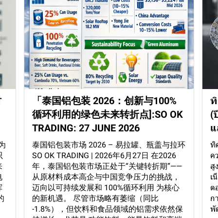
时
「泰国铝包装 2026：创新与100%
ท
，
循环利用的绿色未来转折点]:SO OK
(
」
TRADING: 27 JUNE 2026
แ
为
泰国铝包装市场 2026 – 易拉罐、瓶盖与拉环
ทิ
只
SO OK TRADING | 2026年6月27日 在2026
คว
来
年，泰国铝包装市场正处于“关键转折期”——
สู
电
从原材料成本高企与中国竞争压力的挑战，
เน
挥
迈向以可持续发展和 100%循环利用 为核心
ตอ
的
的新机遇。 尽管市场略有萎缩（同比
กา
-1.8%），但饮料和食品领域的铝需求依然保
พั