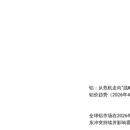
铝：从危机走向“战
铝价趋势（2026年
全球铝市场在2026
东冲突持续并影响霍