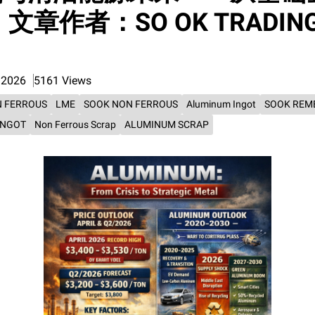
文章作者：SO OK TRADING
 2026
5161 Views
 FERROUS
LME
SOOK NON FERROUS
Aluminum Ingot
SOOK REME
INGOT
Non Ferrous Scrap
ALUMINUM SCRAP