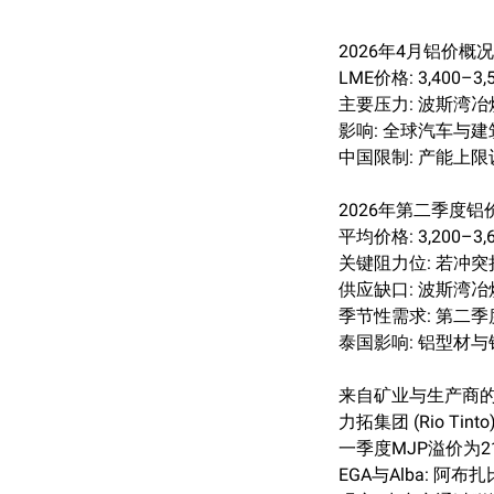
2026年4月铝价概况
LME价格: 3,400–3
主要压力: 波斯湾
影响: 全球汽车与
中国限制: 产能上限
2026年第二季度铝
平均价格: 3,200–3
关键阻力位: 若冲突
供应缺口: 波斯湾
季节性需求: 第二
泰国影响: 铝型材与
来自矿业与生产商
力拓集团 (Rio T
一季度MJP溢价为21
EGA与Alba: 阿