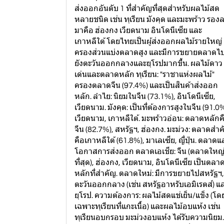
ส่งออกอันดับ 1 ที่สำคัญที่สุดสำหรับผลไม้สด
หลายชนิด เช่น ทุเรียน มังคุด และมะพร้าว รอง
มาคือ ฮ่องกง เวียดนาม อินโดนีเซีย และ
เกาหลีใต้ โดยไทยเป็นผู้ส่งออกผลไม้รายใหญ่
ครองส่วนแบ่งตลาดสูง และมีการขยายตลาดไ
ยังตะวันออกกลางและยุโรปมากขึ้น. ผลไม้ดาว
เด่นและตลาดหลัก ทุเรียน: "ราชาแห่งผลไม้"
ครองตลาดจีน (97.4%) และเป็นสินค้าส่งออก
หลัก. ลำไย: นิยมในจีน (73.1%), อินโดนีเซีย,
เวียดนาม. มังคุด: เป็นที่ต้องการสูงในจีน (91.0
เวียดนาม, เกาหลีใต้. มะพร้าวอ่อน: ตลาดหลักค
จีน (82.7%), สหรัฐฯ, ฮ่องกง. มะม่วง: ตลาดสำ
คือเกาหลีใต้ (61.8%), มาเลเซีย, ญี่ปุ่น. ตลาดแ
โอกาสการส่งออก ตลาดเอเชีย: จีน (ตลาดใหญ
ที่สุด), ฮ่องกง, เวียดนาม, อินโดนีเซีย เป็นตลา
หลักที่สำคัญ. ตลาดใหม่: มีการขยายไปสหรัฐฯ,
ตะวันออกกลาง (เช่น สหรัฐอาหรับเอมิเรตส์) แ
ยุโรป. ความต้องการ: ผลไม้สดแช่เย็น/แข็ง (โด
เฉพาะทุเรียนที่แกะเนื้อ) และผลไม้อบแห้ง เช่น
ทุเรียนอบกรอบ มะม่วงอบแห้ง ได้รับความนิยม.