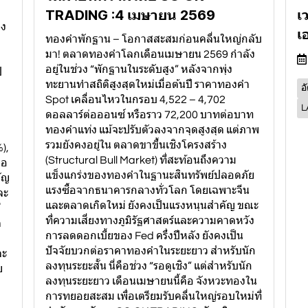
TRADING :4 เมษายน 2569
เ
ลง
เ
ทองคำพักฐาน – โอกาสสะสมก่อนคลื่นใหญ่กลับ
มา! ตลาดทองคำโลกเดือนเมษายน 2569 กำลัง
อยู่ในช่วง “พักฐานในระดับสูง” หลังจากพุ่ง
ป
ทะยานทำสถิติสูงสุดใหม่เมื่อต้นปี ราคาทองคำ
อ
Spot เคลื่อนไหวในกรอบ 4,522 – 4,702
L
ดอลลาร์ต่อออนซ์ หรือราว 72,200 บาทต่อบาท
ทองคำแท่ง แม้จะปรับตัวลงจากจุดสูงสุด แต่ภาพ
รวมยังคงอยู่ใน ตลาดขาขึ้นเชิงโครงสร้าง
%),
(Structural Bull Market) ที่สะท้อนถึงความ
ือ
แข็งแกร่งของทองคำในฐานะสินทรัพย์ปลอดภัย
คัญ
แรงซื้อจากธนาคารกลางทั่วโลก โดยเฉพาะจีน
ละ
และตลาดเกิดใหม่ ยังคงเป็นแรงหนุนสำคัญ ขณะ
่
ที่ความเสี่ยงทางภูมิรัฐศาสตร์และความคาดหวัง
ด
การลดดอกเบี้ยของ Fed ครึ่งปีหลัง ยังคงเป็น
ปัจจัยบวกต่อราคาทองคำในระยะยาว สำหรับนัก
ละ
ลงทุนระยะสั้น นี่คือช่วง “รอดูเชิง” แต่สำหรับนัก
ย
ลงทุนระยะยาว เดือนเมษายนนี้คือ จังหวะทองใน
การทยอยสะสม เพื่อเตรียมรับคลื่นใหญ่รอบใหม่ที่