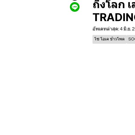
ถึงโลก เ
TRADIN
อัพเดทล่าสุด: 4 มิ.ย.
โซ โอเค ข้าวโพด
SO