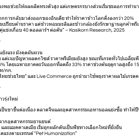
่เพียงพอช่วยให้ผลผลิตทรงตัวสูง แต่เกษตรกรบางส่วนเริ่มชะลอการทำน
จากการกลับมาส่งออกของอินเดีย ทำให้ราคาข้าวโลกดิ่งลงกว่า 20%
ยเปรียบด้านราคา แต่ข้าวหอมมะลิและข้าวกล้องยังรักษาฐานลูกค้าพรีเม
ู่แข่งเกือบ 40 ดอลลาร์ฯ ต่อตัน” – Kasikorn Research, 2025
-
ยนยังแรง มังคุดผันผวน
ขึ้น แต่เจอปัญหาผลตกไซส์ ราคาพรีเมียมยังสูง ขณะที่เกรดทั่วไปเฉลี่ย
6% โดยเฉพาะภาคตะวันออกที่ลดถึง 33% ราคาช่วงต้นฤดูกาลสูงถึง 15
าท/กก.
ร “ไทยช่วยไทย” และ Live Commerce ถูกนำมาใช้พยุงราคาผลไม้เกร
-
รุ่งใหม่
เป็นขาขึ้นต่อเนื่อง ตลาดจีนและอุตสาหกรรมเอทานอลแย่งซื้อ ทำให้ปีนี้
นจากอุตสาหกรรมยานยนต์
และแมคคาเดเมีย เริ่มถูกผลักดันเป็นพืชทางเลือกใหม่ที่ยั่งยืน
ติบโตแรงตามเทรนด์ “Pet Humanization”