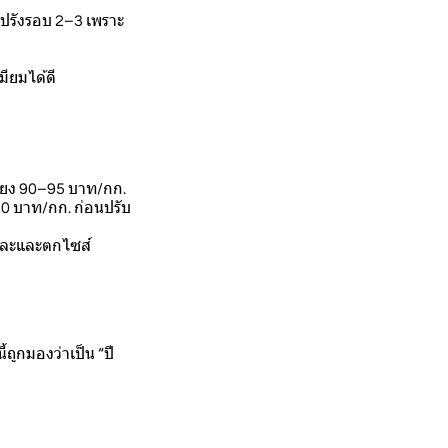
าปรังรอบ 2–3 เพราะ
ียมได้ดี
เพียง 90–95 บาท/กก.
0 บาท/กก. ก่อนปรับ
ดคละและตกไซส์
ถูกมองว่าเป็น “ปี