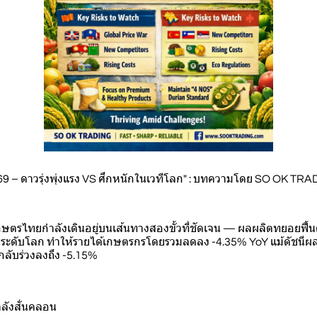
 – ดาวรุ่งพุ่งแรง VS ศึกหนักในเวทีโลก" : บทความโดย SO OK TRA
กษตรไทยกำลังเดินอยู่บนเส้นทางสองขั้วที่ชัดเจน — ผลผลิตทยอยฟื้นต
นระดับโลก ทำให้รายได้เกษตรกรโดยรวมลดลง -4.35% YoY แม้ดัชนีผล
กลับร่วงลงถึง -5.15%
ำลังสั่นคลอน