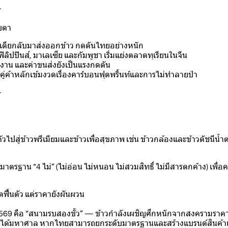
-
ับตา
เดียกลับมาส่งออกข้าว กดดันไทยอย่างหนัก
 ฟิลิปปินส์, มาเลเซีย และกัมพูชา เริ่มแย่งตลาดทุเรียนในจีน
ลังงาน และค่าขนส่งยังเป็นแรงกดดัน
คู่ค้าหลักเข้มงวดเรื่องคาร์บอนฟุตพริ้นท์และการไม่ทำลายป่า
-
ตัวไปสู่ข้าวพรีเมียมและข้าวเพื่อสุขภาพ เช่น ข้าวกล้องและข้าวดัชนีน้
มาตรฐาน “4 ไม่” (ไม่อ่อน ไม่หนอน ไม่สวมสิทธิ์ ไม่มีสารตกค้าง) เพื่อ
ื้นตัว แต่ราคายังผันผวน
69 คือ “สนามรบสองขั้ว” — ข้าวกำลังเผชิญศึกหนักจากสงครามราคาโ
รายได้มหาศาล หากไทยสามารถยกระดับมาตรฐานและสร้างแบรนด์สินค้า