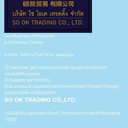
Our Business Philosophy
is to Always Create
A WIN - WIN SITUATION : whereas
1) Customer get values and high quality product at
competitive price
2) Supplier get stability
3) Business Ecosystem and Environment thrives through
sustainable collaboration
SO OK TRADING CO.,LTD.
102/28 Krungkasem Road , Phranakorn District Bangkok
10200