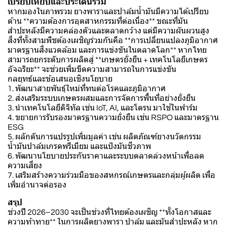
เปรียบเทียบและประเด็นร่วม
หากมองในภาพรวม ยางพาราและปาล์มน้ำมันมีความได้เปรียบ
ด้าน **ความต้องการอุตสาหกรรมที่ต่อเนื่อง** ขณะที่มัน
สำปะหลังมีความคล่องตัวและตลาดกว้าง แต่มีความผันผวนสูง
สิ่งที่ทั้งสามพืชต้องเผชิญร่วมกันคือ **การเปลี่ยนแปลงภูมิอากาศ
มาตรฐานสิ่งแวดล้อม และการแข่งขันในตลาดโลก** หากไทย
สามารถยกระดับการผลิตสู่ **เกษตรยั่งยืน + เทคโนโลยีเกษตร
อัจฉริยะ** จะช่วยเพิ่มขีดความสามารถในการแข่งขัน
กลยุทธ์และข้อเสนอเชิงนโยบาย
1. พัฒนาสายพันธุ์ใหม่ที่ทนต่อโรคและภูมิอากาศ
2. ส่งเสริมระบบเกษตรผสมและการจัดการพื้นที่อย่างยั่งยืน
3. นำเทคโนโลยีดิจิทัล เช่น IoT, AI, และโดรน มาใช้ในฟาร์ม
4. ขยายการรับรองมาตรฐานความยั่งยืน เช่น RSPO และมาตรฐาน
ESG
5. ผลักดันการแปรรูปเพิ่มมูลค่า เช่น ผลิตภัณฑ์ยางนวัตกรรม
น้ำมันปาล์มเกรดพรีเมียม และแป้งมันชีวภาพ
6. พัฒนานโยบายประกันราคาและระบบตลาดล่วงหน้าเพื่อลด
ความเสี่ยง
7. เสริมสร้างความร่วมมือของสหกรณ์เกษตรและกลุ่มผู้ผลิต เพื่อ
เพิ่มอำนาจต่อรอง
สรุป
ช่วงปี 2026–2030 จะเป็นช่วงที่ไทยต้องเผชิญ **ทั้งโอกาสและ
ความท้าทาย** ในการผลิตยางพารา ปาล์ม และมันสำปะหลัง หาก