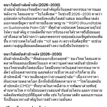
แนวโน้มปาล์มน้ำมัน (2026–2030)
ปาล์มน้ำมันของไทยมีความสำคัญทั้งในอุตสาหกรรมอาหารและ
พลังงาน โดยเฉพาะ **ไบโอดีเซล** ในช่วงปี 2026–2030 คาดว่า
อุปสงค์ภายในประเทศจะยังคงเติบโตสม่ำเสมอ ขณะที่ตลาดส่ง
ออกจะเผชิญความท้าทายเรื่องมาตรฐาน **RSPO (Roundtable
on Sustainable Palm Oil)** ที่คู่ค้าต่างประเทศ โดยเฉพาะยุโรป
ให้ความสำคัญ การผลิตที่ผ่านการรับรองจะได้ราคาพรีเมียมและ
เข้าถึงตลาดได้ง่ายกว่า แต่เกษตรกรรายย่อยต้องเผชิญต้นทุนเพิ่ม
ขึ้น การนำเทคโนโลยี เช่น **IoT และ AI ตรวจจับศัตรูพืช** จะช่วย
ลดความสูญเสียผลผลิตและสร้างความยั่งยืนในระยะยาว
แนวโน้มมันสำปะหลัง (2026–2030)
มันสำปะหลังเป็น **พืชส่งออกเชิงกลยุทธ์** ของไทย โดยเฉพาะ
ตลาดจีนและเอเชียตะวันออก คาดว่ามูลค่าตลาดมันสำปะหลัง
ของไทยจะเติบโตต่อเนื่อง โดยมีบทบาทในอุตสาหกรรมอาหาร
สัตว์ แป้งอุตสาหกรรม และพลังงานชีวภาพ อย่างไรก็ตาม มัน
สำปะหลังมี **ความเสี่ยงสูงกว่ายางและปาล์ม** เนื่องจากราคา
ผันผวนตามตลาดโลก อีกทั้งยังมีภัยคุกคามจาก **โรคโมเสคมัน
สำปะหลัง (CMD)** ที่ระบาดในภาคอีสาน การพัฒนาสายพันธุ์
ต้านทานโรค การใช้ระบบตรวจสอบฟาร์มด้วยโดรน และการขยาย
ผลิตภัณฑ์แปรรูปที่มีมูลค่าเพิ่ม เช่น ไบโอพลาสติก และเอทานอล
จึงเป็นแนวทางสำคัญในการสร้างความมั่นคง