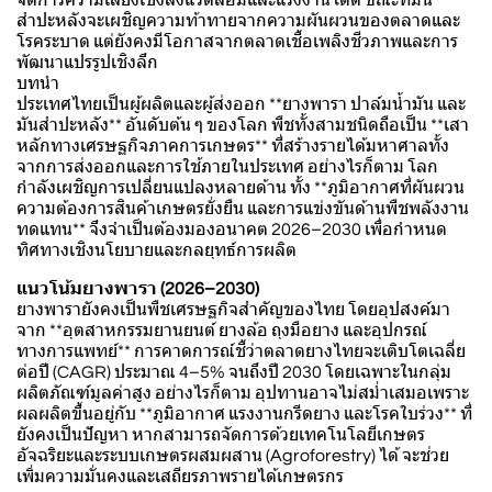
สำปะหลังจะเผชิญความท้าทายจากความผันผวนของตลาดและ
โรคระบาด แต่ยังคงมีโอกาสจากตลาดเชื้อเพลิงชีวภาพและการ
พัฒนาแปรรูปเชิงลึก
บทนำ
ประเทศไทยเป็นผู้ผลิตและผู้ส่งออก **ยางพารา ปาล์มน้ำมัน และ
มันสำปะหลัง** อันดับต้น ๆ ของโลก พืชทั้งสามชนิดถือเป็น **เสา
หลักทางเศรษฐกิจภาคการเกษตร** ที่สร้างรายได้มหาศาลทั้ง
จากการส่งออกและการใช้ภายในประเทศ อย่างไรก็ตาม โลก
กำลังเผชิญการเปลี่ยนแปลงหลายด้าน ทั้ง **ภูมิอากาศที่ผันผวน
ความต้องการสินค้าเกษตรยั่งยืน และการแข่งขันด้านพืชพลังงาน
ทดแทน** จึงจำเป็นต้องมองอนาคต 2026–2030 เพื่อกำหนด
ทิศทางเชิงนโยบายและกลยุทธ์การผลิต
แนวโน้มยางพารา (2026–2030)
ยางพารายังคงเป็นพืชเศรษฐกิจสำคัญของไทย โดยอุปสงค์มา
จาก **อุตสาหกรรมยานยนต์ ยางล้อ ถุงมือยาง และอุปกรณ์
ทางการแพทย์** การคาดการณ์ชี้ว่าตลาดยางไทยจะเติบโตเฉลี่ย
ต่อปี (CAGR) ประมาณ 4–5% จนถึงปี 2030 โดยเฉพาะในกลุ่ม
ผลิตภัณฑ์มูลค่าสูง อย่างไรก็ตาม อุปทานอาจไม่สม่ำเสมอเพราะ
ผลผลิตขึ้นอยู่กับ **ภูมิอากาศ แรงงานกรีดยาง และโรคใบร่วง** ที่
ยังคงเป็นปัญหา หากสามารถจัดการด้วยเทคโนโลยีเกษตร
อัจฉริยะและระบบเกษตรผสมผสาน (Agroforestry) ได้ จะช่วย
เพิ่มความมั่นคงและเสถียรภาพรายได้เกษตรกร