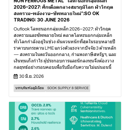
์NON FERROUS METAL “โลหะนอกกลุ่มเหล็ก
2026–2027: ศึกเดือดกลางสมรภูมิโลก ฝ่าวิกฤต
สงคราม–พลังงาน–ซัพพลายใหม่”:SO OK
TRADING: 30 JUNE 2026
Outlook โลหะนอกกลุ่มเหล็ก 2026–2027: ฝ่าวิกฤต
สงครามและซัพพลายใหม่ ตลาดโลหะนอกกลุ่มเหล็ก
ทั่วโลกกำลังอยู่ในช่วง ผันผวนหนักที่สุดในรอบหลายปี
ราคาบนกระดาน LME แกว่งตัวแรงจากปัจจัย 3 ด้านหลัก
— สงครามในตะวันออกกลาง, กำแพงภาษีสหรัฐฯ, และ
เงินทุนเก็งกำไร ผู้ประกอบการและนักลงทุนจึงต้องวาง
กลยุทธ์อย่างรอบคอบเพื่อรับมือกับความไม่แน่นอนนี้
30 มิ.ย. 2026
บรรจุภัณฑ์อลูมิเนียม
SOOK SUPPLY & SERVICE