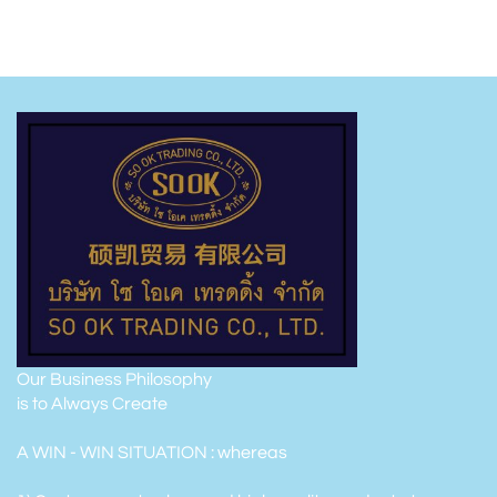
Our Business Philosophy
is to Always Create
A WIN - WIN SITUATION : whereas