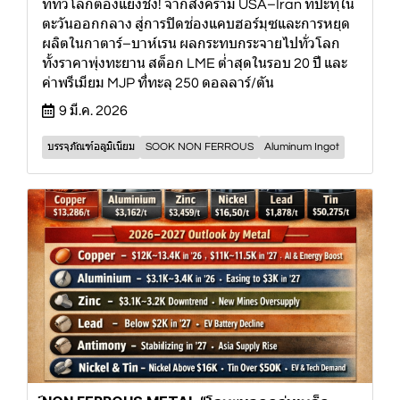
ที่ทั่วโลกต้องแย่งชิง! จากสงคราม USA–Iran ที่ปะทุใน
ตะวันออกกลาง สู่การปิดช่องแคบฮอร์มุซและการหยุด
ผลิตในกาตาร์–บาห์เรน ผลกระทบกระจายไปทั่วโลก
ทั้งราคาพุ่งทะยาน สต็อก LME ต่ำสุดในรอบ 20 ปี และ
ค่าพรีเมียม MJP ที่ทะลุ 250 ดอลลาร์/ตัน
9 มี.ค. 2026
บรรจุภัณฑ์อลูมิเนียม
SOOK NON FERROUS
Aluminum Ingot