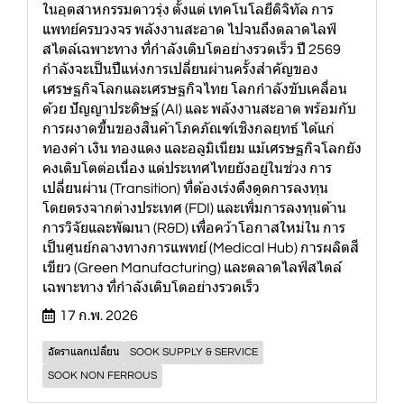
ในอุตสาหกรรมดาวรุ่ง ตั้งแต่ เทคโนโลยีดิจิทัล การ
แพทย์ครบวงจร พลังงานสะอาด ไปจนถึงตลาดไลฟ์
สไตล์เฉพาะทาง ที่กำลังเติบโตอย่างรวดเร็ว ปี 2569
กำลังจะเป็นปีแห่งการเปลี่ยนผ่านครั้งสำคัญของ
เศรษฐกิจโลกและเศรษฐกิจไทย โลกกำลังขับเคลื่อน
ด้วย ปัญญาประดิษฐ์ (AI) และ พลังงานสะอาด พร้อมกับ
การผงาดขึ้นของสินค้าโภคภัณฑ์เชิงกลยุทธ์ ได้แก่
ทองคำ เงิน ทองแดง และอลูมิเนียม แม้เศรษฐกิจโลกยัง
คงเติบโตต่อเนื่อง แต่ประเทศไทยยังอยู่ในช่วง การ
เปลี่ยนผ่าน (Transition) ที่ต้องเร่งดึงดูดการลงทุน
โดยตรงจากต่างประเทศ (FDI) และเพิ่มการลงทุนด้าน
การวิจัยและพัฒนา (R&D) เพื่อคว้าโอกาสใหม่ใน การ
เป็นศูนย์กลางทางการแพทย์ (Medical Hub) การผลิตสี
เขียว (Green Manufacturing) และตลาดไลฟ์สไตล์
เฉพาะทาง ที่กำลังเติบโตอย่างรวดเร็ว
17 ก.พ. 2026
อัตราแลกเปลี่ยน
SOOK SUPPLY & SERVICE
SOOK NON FERROUS