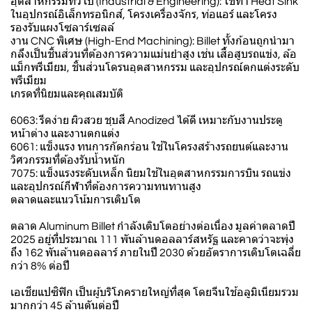
อุตสาหกรรมทั่วไป (Industrial & Engineering): ใช้ทำ Heat Sink
ในอุปกรณ์อิเล็กทรอนิกส์, โครงเครื่องจักร, ท่อแอร์ และโครง
รองรับแผงโซลาร์เซลล์
งาน CNC พิเศษ (High-End Machining): Billet ทั้งก้อนถูกนำมา
กลึงเป็นชิ้นส่วนที่ต้องการความแม่นยำสูง เช่น เสื้อสูบรถแข่ง, ล้อ
แม็กพรีเมียม, ชิ้นส่วนโดรนอุตสาหกรรม และอุปกรณ์ตกแต่งระดับ
พรีเมียม
เกรดที่นิยมและคุณสมบัติ
6063: รีดง่าย ผิวสวย ชุบสี Anodized ได้ดี เหมาะกับงานประตู
หน้าต่าง และงานตกแต่ง
6061: แข็งแรง ทนการกัดกร่อน ใช้ในโครงสร้างรถยนต์และงาน
วิศวกรรมที่ต้องรับน้ำหนัก
7075: แข็งแรงระดับเหล็ก นิยมใช้ในอุตสาหกรรมการบิน รถแข่ง
และอุปกรณ์กีฬาที่ต้องการความทนทานสูง
ตลาดและแนวโน้มการเติบโต
ตลาด Aluminum Billet กำลังเติบโตอย่างต่อเนื่อง มูลค่าตลาดปี
2025 อยู่ที่ประมาณ 111 พันล้านดอลลาร์สหรัฐ และคาดว่าจะพุ่ง
ถึง 162 พันล้านดอลลาร์ ภายในปี 2030 ด้วยอัตราการเติบโตเฉลี่ย
กว่า 8% ต่อปี
เอเชียแปซิฟิก เป็นผู้บริโภครายใหญ่ที่สุด โดยจีนใช้อลูมิเนียมรวม
มากกว่า 45 ล้านตันต่อปี