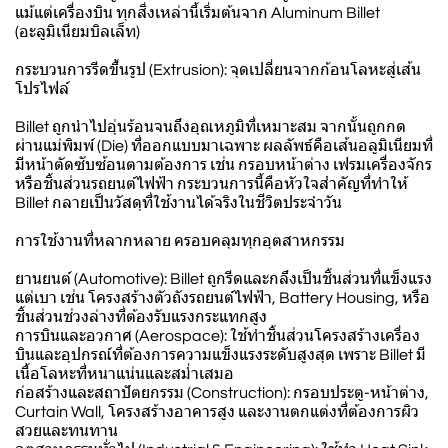
แม้แต่เครื่องบิน ทุกสิ่งเหล่านี้เริ่มต้นจาก Aluminum Billet
(อะลูมิเนียมบิลเล็ท)
กระบวนการรีดขึ้นรูป (Extrusion): จุดเปลี่ยนจากก้อนโลหะสู่เส้น
โปรไฟล์
Billet ถูกนำไปอุ่นร้อนจนถึงอุณหภูมิที่เหมาะสม จากนั้นถูกกด
ผ่านแม่พิมพ์ (Die) ที่ออกแบบมาเฉพาะ ผลลัพธ์คือเส้นอลูมิเนียมที่
มีหน้าตัดซับซ้อนตามต้องการ เช่น กรอบหน้าต่าง เฟรมเครื่องจักร
หรือชิ้นส่วนรถยนต์ไฟฟ้า กระบวนการนี้คือหัวใจสำคัญที่ทำให้
Billet กลายเป็นวัสดุที่ใช้งานได้จริงในชีวิตประจำวัน
การใช้งานที่หลากหลาย ครอบคลุมทุกอุตสาหกรรม
ยานยนต์ (Automotive): Billet ถูกรีดและกลึงเป็นชิ้นส่วนที่แข็งแรง
แต่เบา เช่น โครงสร้างตัวถังรถยนต์ไฟฟ้า, Battery Housing, หรือ
ชิ้นส่วนช่วงล่างที่ต้องรับแรงกระแทกสูง
การบินและอวกาศ (Aerospace): ใช้ทำชิ้นส่วนโครงสร้างเครื่อง
บินและอุปกรณ์ที่ต้องการความแข็งแรงระดับสูงสุด เพราะ Billet มี
เนื้อโลหะที่หนาแน่นและสม่ำเสมอ
ก่อสร้างและสถาปัตยกรรม (Construction): กรอบประตู-หน้าต่าง,
Curtain Wall, โครงสร้างอาคารสูง และงานตกแต่งที่ต้องการผิว
สวยและทนทาน