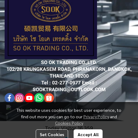
SO OK TRADING CO.,LTD.
102/28 KRUNGKASEM ROAD, PHRANAKORN, BANGKOK,
THAILAND 10200
Tel : 02-277-0977 Email :
SOOKTRADING@OUTLOOK.COM
This website uses cookies for best user experience, to
find out more you can go to our
Privacy Policy
and
Cookies Policy
Today Visitor
16,359
Set Cookies
Accept All