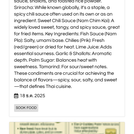
sauce, shallots, and toasted rice powder.
Sriracha: While known globally, it's a staple, a
spicy chili sauce often used on its own or as an
ingredient. Sweet Chili Sauce (Nam Chim Kai): A
widely loved sweet, tangy, and spicy sauce, great
for fried items. Key Ingredients: Fish Sauce (Nam
Pla): Salty, umami base. Chilies (Prik): Fresh
(red/green) or dried for heat. Lime Juice: Adds
essential sourness. Garlic & Shallots: Aromatic
depth. Palm Sugar: Balances heat with
sweetness. Tamarind: For sour/sweet notes.
These condiments are crucial for achieving the
balance of flavors—spicy, sour, salty, and sweet
—that defines Thai cuisine.
18 ธ.ค. 2025
SOOK FOOD