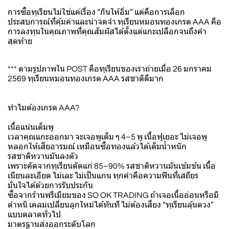
การซื้อทุเรียนไม่ใช่แค่เรื่อง “กินให้อิ่ม” แต่คือการเลือก
ประสบการณ์ที่คุ้มค่าและน่าจดจำ ทุเรียนหมอนทองเกรด AAA คือ
การลงทุนในคุณภาพที่คุณสัมผัสได้ตั้งแต่แกะเปลือกจนถึงคำ
สุดท้าย
*** ตามรูปภาพใน POST คือทุเรียนของเราถ่ายเมื่อ 26 มกราคม
2569 ทุเรียนหมอนทองเกรด AAA รสชาติดีมาก
ทำไมต้องเกรด AAA?
เนื้อแน่นเต็มพู
เวลาคุณแกะออกมา จะเจอพูเต็ม ๆ 4–5 พู เนื้อฟูเยอะ ไม่เจอพู
หลอกให้เสียอารมณ์ เหมือนซื้อทองแล้วได้เต็มน้ำหนัก
รสชาติหวานมันลงตัว
เพราะคัดจากทุเรียนตัดแก่ 85–90% รสชาติหวานมันเข้มข้น เนื้อ
เนียนละเอียด ไม่เละ ไม่เป็นแกน ทุกคำคือความฟินที่เสถียร
มั่นใจได้ด้วยการรับประกัน
ซื้อจากร้านพรีเมียมของ SO OK TRADING ถ้าเจอเนื้ออ่อนหรือมี
ตำหนิ เคลมเปลี่ยนลูกใหม่ได้ทันที ไม่ต้องเสี่ยง “ทุเรียนลุ้นดวง”
แบบตลาดทั่วไป
มาตรฐานส่งออกระดับโลก