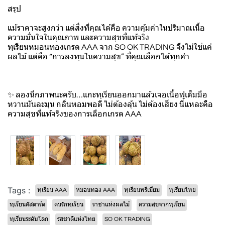
สรุป
แม้ราคาจะสูงกว่า แต่สิ่งที่คุณได้คือ ความคุ้มค่าในปริมาณเนื้อ
ความมั่นใจในคุณภาพ และความสุขที่แท้จริง
ทุเรียนหมอนทองเกรด AAA จาก SO OK TRADING จึงไม่ใช่แค่
ผลไม้ แต่คือ “การลงทุนในความสุข” ที่คุณเลือกได้ทุกคำ
✨ ลองนึกภาพนะครับ…แกะทุเรียนออกมาแล้วเจอเนื้อฟูเต็มมือ
หวานมันละมุน กลิ่นหอมพอดี ไม่ต้องลุ้น ไม่ต้องเสี่ยง นี่แหละคือ
ความสุขที่แท้จริงของการเลือกเกรด AAA
Tags :
ทุเรียน AAA
หมอนทอง AAA
ทุเรียนพรีเมี่ยม
ทุเรียนไทย
ทุเรียนคัสตาร์ด
คนรักทุเรียน
ราชาแห่งผลไม้
ความสุขจากทุเรียน
ทุเรียนระดับโลก
รสชาติแห่งไทย
SO OK TRADING