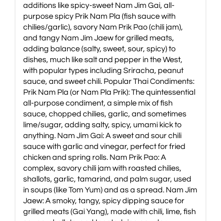
additions like spicy-sweet Nam Jim Gai, all-
purpose spicy Prik Nam Pla (fish sauce with
chilies/garlic), savory Nam Prik Pao (chili jam),
and tangy Nam Jim Jaew for grilled meats,
adding balance (salty, sweet, sour, spicy) to
dishes, much like salt and pepper in the West,
with popular types including Sriracha, peanut
sauce, and sweet chili. Popular Thai Condiments:
Prik Nam Pla (or Nam Pla Prik): The quintessential
all-purpose condiment, a simple mix of fish
sauce, chopped chilies, garlic, and sometimes
lime/sugar, adding salty, spicy, umami kick to
anything. Nam Jim Gai: A sweet and sour chili
sauce with garlic and vinegar, perfect for fried
chicken and spring rolls. Nam Prik Pao: A
complex, savory chili jam with roasted chilies,
shallots, garlic, tamarind, and palm sugar, used
in soups (like Tom Yum) and as a spread. Nam Jim
Jaew: A smoky, tangy, spicy dipping sauce for
grilled meats (Gai Yang), made with chili, lime, fish