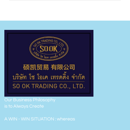
Our Business Philosophy
is to Always Create
A WIN - WIN SITUATION : whereas