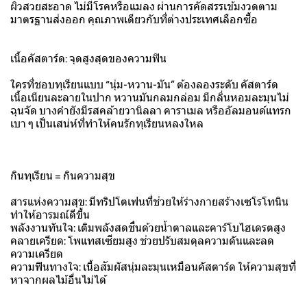
ผิวสวยสะอาด ไม่มีโรคหรือแมลง ผ่านการคัดสรรเข้มงวดตาม
มาตรฐานส่งออก คุณภาพเดียวกับที่ต่างประเทศเลือกซื้อ
เนื้อคัสตาร์ด: จุดสูงสุดของความฟิน
ใครที่ชอบทุเรียนแบบ “นุ่ม-หวาน-มัน” ต้องลองระดับ คัสตาร์ด
เนื้อเนียนละลายในปาก หวานมันกลมกล่อม มีกลิ่นหอมละมุนไม่
ฉุนจัด บางคำยังมีรสคล้ายวานิลลา คาราเมล หรืออัลมอนด์แทรก
เบา ๆ เป็นเสน่ห์ที่ทำให้คนรักทุเรียนหลงใหล
กินทุเรียน = กินความสุข
สารแห่งความสุข: มีทริปโตเฟนที่ช่วยให้ร่างกายสร้างเซโรโทนิน
ทำให้อารมณ์ดีขึ้น
พลังงานทันใจ: เติมพลังสดชื่นด้วยน้ำตาลและคาร์โบไฮเดรตสูง
คลายเครียด: โพแทสเซียมสูง ช่วยปรับสมดุลความดันและลด
ความเครียด
ความฟินทางใจ: เนื้อสัมผัสนุ่มละมุนเหมือนคัสตาร์ด ให้ความสุขที่
หาจากผลไม้อื่นไม่ได้