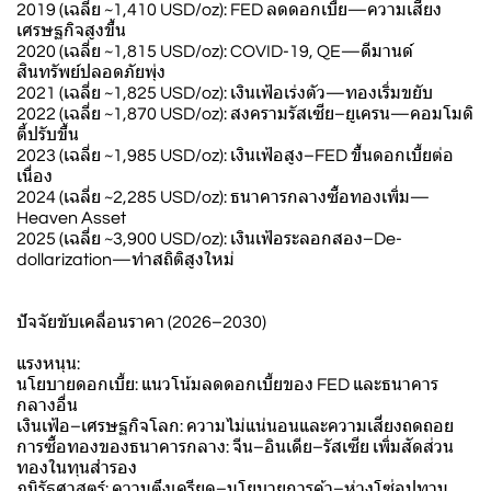
2019 (เฉลี่ย ~1,410 USD/oz): FED ลดดอกเบี้ย—ความเสี่ยง
เศรษฐกิจสูงขึ้น
2020 (เฉลี่ย ~1,815 USD/oz): COVID-19, QE—ดีมานด์
สินทรัพย์ปลอดภัยพุ่ง
2021 (เฉลี่ย ~1,825 USD/oz): เงินเฟ้อเร่งตัว—ทองเริ่มขยับ
2022 (เฉลี่ย ~1,870 USD/oz): สงครามรัสเซีย–ยูเครน—คอมโมดิ
ตี้ปรับขึ้น
2023 (เฉลี่ย ~1,985 USD/oz): เงินเฟ้อสูง–FED ขึ้นดอกเบี้ยต่อ
เนื่อง
2024 (เฉลี่ย ~2,285 USD/oz): ธนาคารกลางซื้อทองเพิ่ม—
Heaven Asset
2025 (เฉลี่ย ~3,900 USD/oz): เงินเฟ้อระลอกสอง–De-
dollarization—ทำสถิติสูงใหม่
ปัจจัยขับเคลื่อนราคา (2026–2030)
แรงหนุน:
นโยบายดอกเบี้ย: แนวโน้มลดดอกเบี้ยของ FED และธนาคาร
กลางอื่น
เงินเฟ้อ–เศรษฐกิจโลก: ความไม่แน่นอนและความเสี่ยงถดถอย
การซื้อทองของธนาคารกลาง: จีน–อินเดีย–รัสเซีย เพิ่มสัดส่วน
ทองในทุนสำรอง
ภูมิรัฐศาสตร์: ความตึงเครียด–นโยบายการค้า–ห่วงโซ่อุปทาน