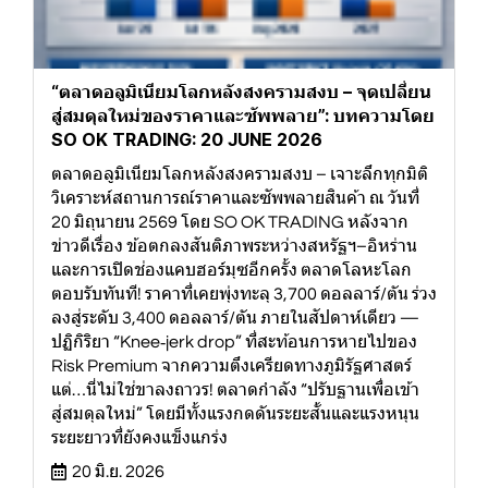
“ตลาดอลูมิเนียมโลกหลังสงครามสงบ – จุดเปลี่ยน
สู่สมดุลใหม่ของราคาและซัพพลาย”: บทความโดย
SO OK TRADING: 20 JUNE 2026
ตลาดอลูมิเนียมโลกหลังสงครามสงบ – เจาะลึกทุกมิติ
วิเคราะห์สถานการณ์ราคาและซัพพลายสินค้า ณ วันที่
20 มิถุนายน 2569 โดย SO OK TRADING หลังจาก
ข่าวดีเรื่อง ข้อตกลงสันติภาพระหว่างสหรัฐฯ–อิหร่าน
และการเปิดช่องแคบฮอร์มุซอีกครั้ง ตลาดโลหะโลก
ตอบรับทันที! ราคาที่เคยพุ่งทะลุ 3,700 ดอลลาร์/ตัน ร่วง
ลงสู่ระดับ 3,400 ดอลลาร์/ตัน ภายในสัปดาห์เดียว —
ปฏิกิริยา “Knee‑jerk drop” ที่สะท้อนการหายไปของ
Risk Premium จากความตึงเครียดทางภูมิรัฐศาสตร์
แต่…นี่ไม่ใช่ขาลงถาวร! ตลาดกำลัง “ปรับฐานเพื่อเข้า
สู่สมดุลใหม่” โดยมีทั้งแรงกดดันระยะสั้นและแรงหนุน
ระยะยาวที่ยังคงแข็งแกร่ง
20 มิ.ย. 2026