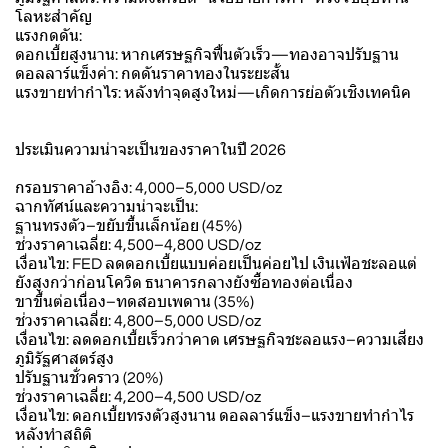
โลหะสำคัญ
แรงกดดัน:
ดอกเบี้ยสูงนาน: หากเศรษฐกิจฟื้นตัวเร็ว—ทองอาจปรับฐาน
ดอลลาร์แข็งค่า: กดดันราคาทองในระยะสั้น
แรงขายทำกำไร: หลังทำจุดสูงใหม่—เกิดการย่อตัวเชิงเทคนิค
ประเมินความน่าจะเป็นของราคาในปี 2026
กรอบราคาอ้างอิง: 4,000–5,000 USD/oz
ฉากทัศน์และความน่าจะเป็น:
ฐานทรงตัว–ขยับขึ้นเล็กน้อย (45%)
ช่วงราคาเฉลี่ย: 4,500–4,800 USD/oz
เงื่อนไข: FED ลดดอกเบี้ยแบบค่อยเป็นค่อยไป เงินเฟ้อชะลอแต่
ยังสูงกว่าก่อนโควิด ธนาคารกลางยังซื้อทองต่อเนื่อง
ขาขึ้นต่อเนื่อง–ทดสอบเพดาน (35%)
ช่วงราคาเฉลี่ย: 4,800–5,000 USD/oz
เงื่อนไข: ลดดอกเบี้ยเร็วกว่าคาด เศรษฐกิจชะลอแรง–ความเสี่ยง
ภูมิรัฐศาสตร์สูง
ปรับฐานชั่วคราว (20%)
ช่วงราคาเฉลี่ย: 4,200–4,500 USD/oz
เงื่อนไข: ดอกเบี้ยทรงตัวสูงนาน ดอลลาร์แข็ง–แรงขายทำกำไร
หลังทำสถิติ