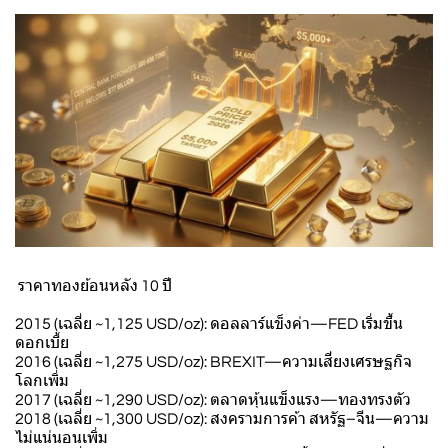
ราคาทองย้อนหลัง 10 ปี
2015 (เฉลี่ย ~1,125 USD/oz): ดอลลาร์แข็งค่า—FED เริ่มขึ้น
ดอกเบี้ย
2016 (เฉลี่ย ~1,275 USD/oz): BREXIT—ความเสี่ยงเศรษฐกิจ
โลกเพิ่ม
2017 (เฉลี่ย ~1,290 USD/oz): ตลาดหุ้นแข็งแรง—ทองทรงตัว
2018 (เฉลี่ย ~1,300 USD/oz): สงครามการค้า สหรัฐ–จีน—ความ
ไม่แน่นอนเพิ่ม