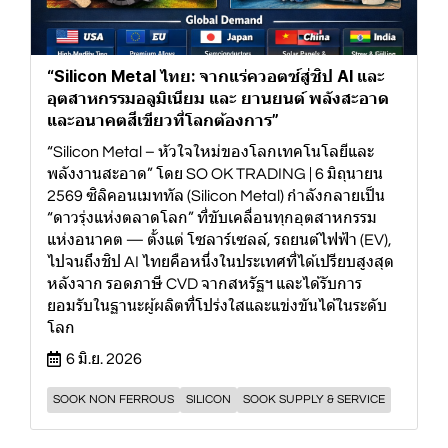
“Silicon Metal ไทย: จากแร่ควอตซ์สู่ชิป AI และ
อุตสาหกรรมอลูมิเนียม และ ยานยนต์ พลังสะอาด
และอนาคตสีเขียวที่โลกต้องการ”
“Silicon Metal – หัวใจใหม่ของโลกเทคโนโลยีและ
พลังงานสะอาด” โดย SO OK TRADING | 6 มิถุนายน
2569 ซิลิคอนเมททัล (Silicon Metal) กำลังกลายเป็น
“ดาวรุ่งแห่งตลาดโลก” ที่ขับเคลื่อนทุกอุตสาหกรรม
แห่งอนาคต — ตั้งแต่ โซลาร์เซลล์, รถยนต์ไฟฟ้า (EV),
ไปจนถึงชิป AI ไทยคือหนึ่งในประเทศที่ได้เปรียบสูงสุด
หลังจาก รอดภาษี CVD จากสหรัฐฯ และได้รับการ
ยอมรับในฐานะผู้ผลิตที่โปร่งใสและแข่งขันได้ในระดับ
โลก
6 มิ.ย. 2026
SOOK NON FERROUS
SILICON
SOOK SUPPLY & SERVICE