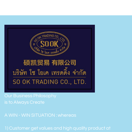
Our Business Philosophy
is to Always Create
A WIN - WIN SITUATION : whereas
1) Customer get values and high quality product at