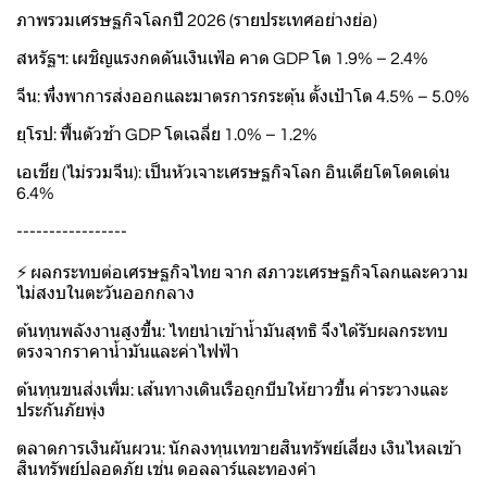
ภาพรวมเศรษฐกิจโลกปี 2026 (รายประเทศอย่างย่อ)
สหรัฐฯ: เผชิญแรงกดดันเงินเฟ้อ คาด GDP โต 1.9% – 2.4%
จีน: พึ่งพาการส่งออกและมาตรการกระตุ้น ตั้งเป้าโต 4.5% – 5.0%
ยุโรป: ฟื้นตัวช้า GDP โตเฉลี่ย 1.0% – 1.2%
เอเชีย (ไม่รวมจีน): เป็นหัวเจาะเศรษฐกิจโลก อินเดียโตโดดเด่น
6.4%
-----------------
⚡ ผลกระทบต่อเศรษฐกิจไทย จาก สภาวะเศรษฐกิจโลกและความ
ไม่สงบในตะวันออกกลาง
ต้นทุนพลังงานสูงขึ้น: ไทยนำเข้าน้ำมันสุทธิ จึงได้รับผลกระทบ
ตรงจากราคาน้ำมันและค่าไฟฟ้า
ต้นทุนขนส่งเพิ่ม: เส้นทางเดินเรือถูกบีบให้ยาวขึ้น ค่าระวางและ
ประกันภัยพุ่ง
ตลาดการเงินผันผวน: นักลงทุนเทขายสินทรัพย์เสี่ยง เงินไหลเข้า
สินทรัพย์ปลอดภัย เช่น ดอลลาร์และทองคำ