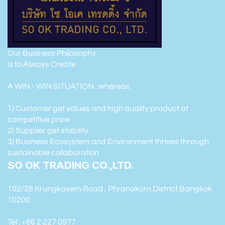
Our Business Philosophy
is to Always Create
A WIN - WIN SITUATION : whereas
1) Customer get values and high quality product at
competitive price
2) Supplier get stability
3) Business Ecosystem and Environment thrives through
sustainable collaboration
SO OK TRADING CO.,LTD.
102/28 Krungkasem Road , Phranakorn District Bangkok
10200
Tel : +66 2 227 0977