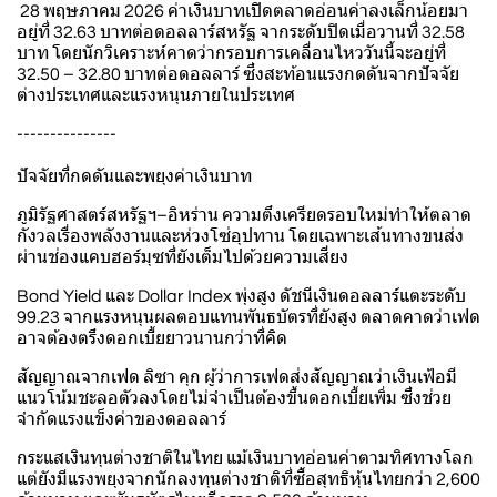
28 พฤษภาคม 2026 ค่าเงินบาทเปิดตลาดอ่อนค่าลงเล็กน้อยมา
อยู่ที่ 32.63 บาทต่อดอลลาร์สหรัฐ จากระดับปิดเมื่อวานที่ 32.58
บาท โดยนักวิเคราะห์คาดว่ากรอบการเคลื่อนไหววันนี้จะอยู่ที่
32.50 – 32.80 บาทต่อดอลลาร์ ซึ่งสะท้อนแรงกดดันจากปัจจัย
ต่างประเทศและแรงหนุนภายในประเทศ
---------------
ปัจจัยที่กดดันและพยุงค่าเงินบาท
ภูมิรัฐศาสตร์สหรัฐฯ–อิหร่าน ความตึงเครียดรอบใหม่ทำให้ตลาด
กังวลเรื่องพลังงานและห่วงโซ่อุปทาน โดยเฉพาะเส้นทางขนส่ง
ผ่านช่องแคบฮอร์มุซที่ยังเต็มไปด้วยความเสี่ยง
Bond Yield และ Dollar Index พุ่งสูง ดัชนีเงินดอลลาร์แตะระดับ
99.23 จากแรงหนุนผลตอบแทนพันธบัตรที่ยังสูง ตลาดคาดว่าเฟด
อาจต้องตรึงดอกเบี้ยยาวนานกว่าที่คิด
สัญญาณจากเฟด ลิซา คุก ผู้ว่าการเฟดส่งสัญญาณว่าเงินเฟ้อมี
แนวโน้มชะลอตัวลงโดยไม่จำเป็นต้องขึ้นดอกเบี้ยเพิ่ม ซึ่งช่วย
จำกัดแรงแข็งค่าของดอลลาร์
กระแสเงินทุนต่างชาติในไทย แม้เงินบาทอ่อนค่าตามทิศทางโลก
แต่ยังมีแรงพยุงจากนักลงทุนต่างชาติที่ซื้อสุทธิหุ้นไทยกว่า 2,600