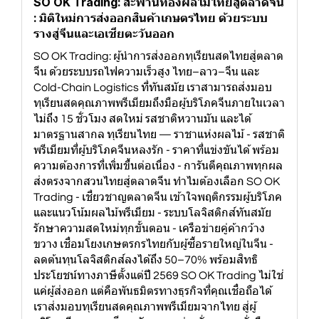
SO OK Trading: สะพานทองผลไม้ไทยสู่ตลาดจีน
: มิติใหม่การส่งออกสินค้าเกษตรไทย ด้วยระบบ
รางสู่จีนและเอเชียตะวันออก
SO OK Trading: ผู้นำการส่งออกทุเรียนสดไทยสู่ตลาด
จีน ด้วยระบบรถไฟความเร็วสูง ไทย–ลาว–จีน และ
Cold-Chain Logistics ที่ทันสมัย เราสามารถส่งมอบ
ทุเรียนสดคุณภาพพรีเมียมถึงมือผู้บริโภคจีนภายในเวลา
ไม่ถึง 15 ชั่วโมง สดใหม่ รสชาติหวานมัน และได้
มาตรฐานสากล ทุเรียนไทย — ราชาแห่งผลไม้ - รสชาติ
พรีเมียมที่ผู้บริโภคจีนหลงรัก - ราคาที่แข่งขันได้ พร้อม
ความต้องการที่เพิ่มขึ้นต่อเนื่อง - การันตีคุณภาพทุกผล
ส่งตรงจากสวนไทยสู่ตลาดจีน ทำไมต้องเลือก SO OK
Trading - เชี่ยวชาญตลาดจีน เข้าใจพฤติกรรมผู้บริโภค
และแนวโน้มผลไม้พรีเมียม - ระบบโลจิสติกส์ทันสมัย
รักษาความสดใหม่ทุกขั้นตอน - เครือข่ายคู่ค้ากว้าง
ขวาง เชื่อมโยงเกษตรกรไทยกับผู้ซื้อรายใหญ่ในจีน -
ลดต้นทุนโลจิสติกส์ลงได้ถึง 50–70% พร้อมสิทธิ
ประโยชน์ทางภาษีตั้งแต่ปี 2569 SO OK Trading ไม่ใช่
แค่ผู้ส่งออก แต่คือพันธมิตรทางธุรกิจที่คุณเชื่อถือได้
เราส่งมอบทุเรียนสดคุณภาพพรีเมียมจากไทย สู่ผู้