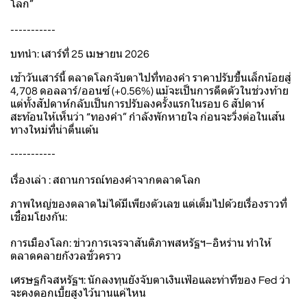
โลก”
-----------
บทนำ: เสาร์ที่ 25 เมษายน 2026
เช้าวันเสาร์นี้ ตลาดโลกจับตาไปที่ทองคำ ราคาปรับขึ้นเล็กน้อยสู่
4,708 ดอลลาร์/ออนซ์ (+0.56%) แม้จะเป็นการดีดตัวในช่วงท้าย
แต่ทั้งสัปดาห์กลับเป็นการปรับลงครั้งแรกในรอบ 6 สัปดาห์
สะท้อนให้เห็นว่า “ทองคำ” กำลังพักหายใจ ก่อนจะวิ่งต่อในเส้น
ทางใหม่ที่น่าตื่นเต้น
-----------
เรื่องเล่า : สถานการณ์ทองคำจากตลาดโลก
ภาพใหญ่ของตลาดไม่ได้มีเพียงตัวเลข แต่เต็มไปด้วยเรื่องราวที่
เชื่อมโยงกัน:
การเมืองโลก: ข่าวการเจรจาสันติภาพสหรัฐฯ–อิหร่าน ทำให้
ตลาดคลายกังวลชั่วคราว
เศรษฐกิจสหรัฐฯ: นักลงทุนยังจับตาเงินเฟ้อและท่าทีของ Fed ว่า
จะคงดอกเบี้ยสูงไว้นานแค่ไหน