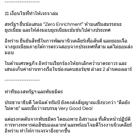
-------------------
⚖️ เงื่อนไขที่ทำให้เจรจาล่ม
สหรัฐฯ ยื่นข้อเสนอ “Zero Enrichment” ห้ามเสริมสมรรถนะ
ยูเรเนียม และให้ส่งมอบยูเรเนียมเข้มข้นไปต่างประเทศ
อิหร่าน ยืนยันสิทธิในการพัฒนานิวเคลียร์เพื่อสันติ และยอมเจือ
จางยูเรเนียมภายใต้การตรวจสอบจากประเทศที่สาม แต่ไม่ยอมส่ง
มอบ
ในด้านเศรษฐกิจ อิหร่านเรียกร้องให้ยกเลิกคว่ำบาตรถาวร และ
เสนอเก็บค่าผ่านทางเรือในช่องแคบฮอร์มุซ ลำละ 2 ล้านดอลลาร์
-------------------
ท่าทีของสหรัฐฯ และพันธมิตร
ประธานาธิบดี โดนัลด์ ทรัมป์ ยังคงส่งสัญญาณเชิงบวกว่า “ดีลยัง
ไม่ตาย” และเชื่อว่าจะบรรลุ Very Good Deal
แต่แรงกดดันจากพันธมิตร โดยเฉพาะ อิสราเอล ที่เดินหน้าปฏิบัติ
การทางทหารต่อฮิซบอลเลาะห์ และพร้อมโจมตีโรงงานนิวเคลียร์
อิหร่าน ทำให้การเจรจายิ่งยากขึ้น