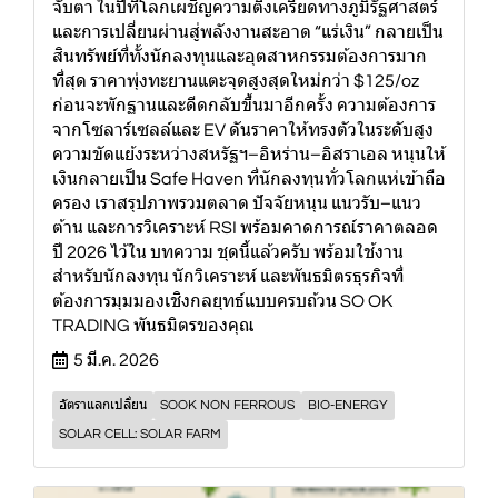
จับตา ในปีที่โลกเผชิญความตึงเครียดทางภูมิรัฐศาสตร์
และการเปลี่ยนผ่านสู่พลังงานสะอาด “แร่เงิน” กลายเป็น
สินทรัพย์ที่ทั้งนักลงทุนและอุตสาหกรรมต้องการมาก
ที่สุด ราคาพุ่งทะยานแตะจุดสูงสุดใหม่กว่า $125/oz
ก่อนจะพักฐานและดีดกลับขึ้นมาอีกครั้ง ความต้องการ
จากโซลาร์เซลล์และ EV ดันราคาให้ทรงตัวในระดับสูง
ความขัดแย้งระหว่างสหรัฐฯ–อิหร่าน–อิสราเอล หนุนให้
เงินกลายเป็น Safe Haven ที่นักลงทุนทั่วโลกแห่เข้าถือ
ครอง เราสรุปภาพรวมตลาด ปัจจัยหนุน แนวรับ–แนว
ต้าน และการวิเคราะห์ RSI พร้อมคาดการณ์ราคาตลอด
ปี 2026 ไว้ใน บทความ ชุดนี้แล้วครับ พร้อมใช้งาน
สำหรับนักลงทุน นักวิเคราะห์ และพันธมิตรธุรกิจที่
ต้องการมุมมองเชิงกลยุทธ์แบบครบถ้วน SO OK
TRADING พันธมิตรของคุณ
5 มี.ค. 2026
อัตราแลกเปลี่ยน
SOOK NON FERROUS
BIO-ENERGY
SOLAR CELL: SOLAR FARM