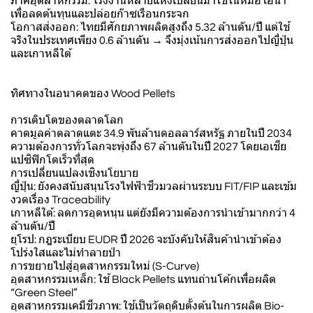
ภาคอุตสาหกรรม: โรงงานหลายแห่งเปลี่ยนมาใช้ในหม้อไอน้ำ
เพื่อลดต้นทุนและปล่อยก๊าซเรือนกระจก
โอกาสส่งออก: ไทยมีศักยภาพผลิตสูงถึง 5.32 ล้านตัน/ปี แต่ใช้
จริงในประเทศเพียง 0.6 ล้านตัน → จึงมุ่งเน้นการส่งออกไปญี่ปุ่น
และเกาหลีใต้
ทิศทางในอนาคตของ Wood Pellets
การเติบโตของตลาดโลก
คาดมูลค่าตลาดแตะ 34.9 พันล้านดอลลาร์สหรัฐ ภายในปี 2034
ความต้องการทั่วโลกจะพุ่งถึง 67 ล้านตันในปี 2027 โดยเอเชีย
แปซิฟิกโตเร็วที่สุด
การเปลี่ยนแปลงเชิงนโยบาย
ญี่ปุ่น: ยังคงสนับสนุนโรงไฟฟ้าชีวมวลผ่านระบบ FIT/FIP และเข้ม
งวดเรื่อง Traceability
เกาหลีใต้: ลดการอุดหนุน แต่ยังมีความต้องการนำเข้ามากกว่า 4
ล้านตัน/ปี
ยุโรป: กฎระเบียบ EUDR ปี 2026 จะบังคับให้สินค้านำเข้าต้อง
โปร่งใสและไม่ทำลายป่า
การขยายไปสู่อุตสาหกรรมใหม่ (S-Curve)
อุตสาหกรรมเหล็ก: ใช้ Black Pellets แทนถ่านโค้กเพื่อผลิต
“Green Steel”
อุตสาหกรรมเคมีชีวภาพ: ใช้เป็นวัตถุดิบตั้งต้นในการผลิต Bio-