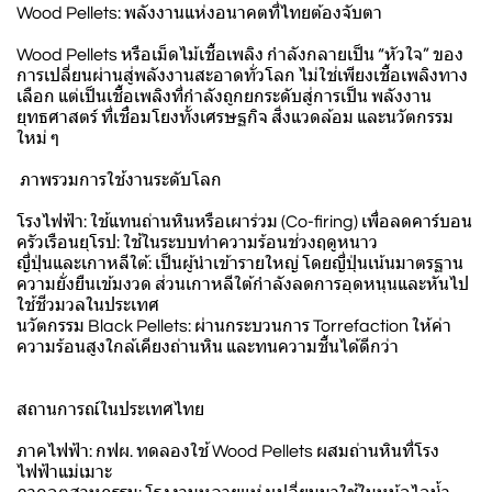
Wood Pellets: พลังงานแห่งอนาคตที่ไทยต้องจับตา
Wood Pellets หรือเม็ดไม้เชื้อเพลิง กำลังกลายเป็น “หัวใจ” ของ
การเปลี่ยนผ่านสู่พลังงานสะอาดทั่วโลก ไม่ใช่เพียงเชื้อเพลิงทาง
เลือก แต่เป็นเชื้อเพลิงที่กำลังถูกยกระดับสู่การเป็น พลังงาน
ยุทธศาสตร์ ที่เชื่อมโยงทั้งเศรษฐกิจ สิ่งแวดล้อม และนวัตกรรม
ใหม่ ๆ
ภาพรวมการใช้งานระดับโลก
โรงไฟฟ้า: ใช้แทนถ่านหินหรือเผาร่วม (Co-firing) เพื่อลดคาร์บอน
ครัวเรือนยุโรป: ใช้ในระบบทำความร้อนช่วงฤดูหนาว
ญี่ปุ่นและเกาหลีใต้: เป็นผู้นำเข้ารายใหญ่ โดยญี่ปุ่นเน้นมาตรฐาน
ความยั่งยืนเข้มงวด ส่วนเกาหลีใต้กำลังลดการอุดหนุนและหันไป
ใช้ชีวมวลในประเทศ
นวัตกรรม Black Pellets: ผ่านกระบวนการ Torrefaction ให้ค่า
ความร้อนสูงใกล้เคียงถ่านหิน และทนความชื้นได้ดีกว่า
สถานการณ์ในประเทศไทย
ภาคไฟฟ้า: กฟผ. ทดลองใช้ Wood Pellets ผสมถ่านหินที่โรง
ไฟฟ้าแม่เมาะ