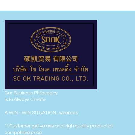
Our Business Philosophy
is to Always Create
A WIN - WIN SITUATION : whereas
1) Customer get values and high quality product at
competitive price