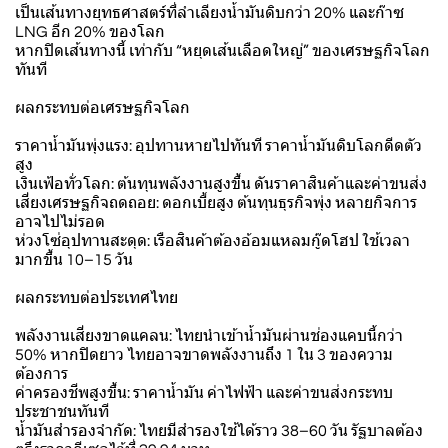
เป็นเส้นทางยุทธศาสตร์ที่ลำเลียงน้ำมันดิบกว่า 20% และก๊าซ
LNG อีก 20% ของโลก
หากปิดเส้นทางนี้ เท่ากับ “หยุดเส้นเลือดใหญ่” ของเศรษฐกิจโลก
ทันที
ผลกระทบต่อเศรษฐกิจโลก
ราคาน้ำมันพุ่งแรง: อุปทานหายไปทันที ราคาน้ำมันดิบโลกดีดตัว
สูง
เงินเฟ้อทั่วโลก: ต้นทุนพลังงานสูงขึ้น ดันราคาสินค้าและค่าขนส่ง
เสี่ยงเศรษฐกิจถดถอย: ดอกเบี้ยสูง ต้นทุนธุรกิจพุ่ง หลายกิจการ
อาจไปไม่รอด
ห่วงโซ่อุปทานสะดุด: เรือสินค้าต้องอ้อมแหลมกู๊ดโฮป ใช้เวลา
มากขึ้น 10–15 วัน
ผลกระทบต่อประเทศไทย
พลังงานเสี่ยงขาดแคลน: ไทยนำเข้าน้ำมันผ่านช่องแคบนี้กว่า
50% หากปิดยาว ไทยอาจขาดพลังงานถึง 1 ใน 3 ของความ
ต้องการ
ค่าครองชีพสูงขึ้น: ราคาน้ำมัน ค่าไฟฟ้า และค่าขนส่งกระทบ
ประชาชนทันที
น้ำมันสำรองจำกัด: ไทยมีสำรองใช้ได้ราว 38–60 วัน รัฐบาลต้อง