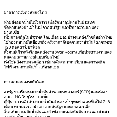
มาตรการเร่งด่วนของไทย
ห้ามส่งออกน้ำมันชั่วคราว เพื่อรักษาอุปทานในประเทศ
จัดหาแหล่งนำเข้าใหม่ จากสหรัฐฯ แอฟริกาตะวันตก และ
มาเลเซีย
เพิ่มการผลิตในประเทศ โดยเลื่อนซ่อมบำรุงแหล่งก๊าซในอ่าวไทย
ใช้กองทุนน้ำมันเชื้อเพลิง ตรึงราคาดีเซลจนกว่าน้ำมันโลกจะทะลุ
120 ดอลลาร์/บาร์เรล
ตั้งศูนย์เฝ้าระวังวิกฤตพลังงาน (War Room) เพื่อประสานงานและ
ติดตามสถานการณ์แบบเรียลไทม์
เร่งใช้พลังงานทางเลือก เช่น พลังงานหมุนเวียน และการผลิต
ไฟฟ้าจากถ่านหิน/น้ำ เพื่อชดเชย
การตอบสนองระดับโลก
สหรัฐฯ: เตรียมระบายน้ำมันสำรองยุทธศาสตร์ (SPR) และเร่งส่ง
ออก LNG ไปยุโรป–เอเชีย
ญี่ปุ่น–เกาหลีใต้: ระบายน้ำมันสำรองเชิงยุทธศาสตร์ที่ใช้ได้ 7–8
เดือน พร้อมเจรจานำเข้าจากสหรัฐฯ และออสเตรเลีย
จีน: เพิ่มการผลิตน้ำมันและก๊าซจากแหล่งหินดินดาน และนำเข้า
จากรัสเซียผ่านท่อส่งทางบก