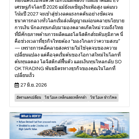
ทองแดงเริ่มฟื้นตัวตามกระแสพลังงานสะอาดและ EV
เศรษฐกิจโลกปี 2026 แม้ยังเผชิญเงินเฟ้อสูง แต่แนว
โน้มปี 2027 จะเข้าสู่ช่วงลดแรงกดดันอย่างชัดเจน
ธนาคารกลางทั่วโลกเริ่มส่งสัญญาณผ่อนคลายนโยบาย
การเงิน นักลงทุนกลับมามองตลาดเกิดใหม่ รวมถึงไทย
ที่มีศักยภาพด้านการผลิตและโลจิสติกส์ระดับภูมิภาค นี่
คือช่วงเวลาที่ธุรกิจไทยต้อง “มองไกลกว่าความสงบ”
— เพราะการคลี่คลายสงครามไม่ใช่จุดจบของความ
เปลี่ยนแปลง แต่คือจุดเริ่มต้นของโอกาสใหม่ในโลกที่
ต้นทุนลดลง โลจิสติกส์ฟื้นตัว และเงินทุนไหลกลับ SO
OK TRADING พันธมิตรทางธุรกิจของคุณในโลกที่
เปลี่ยนเร็ว
27 มิ.ย. 2026
อัตราแลกเปลี่ยน
โซ โอเค เหล็กและเหล็กกล้า
โซ โอเค ข้าวโพด