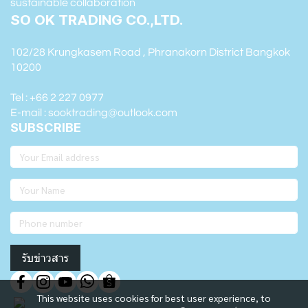
sustainable collaboration
SO OK TRADING CO.,LTD.
102/28 Krungkasem Road , Phranakorn District Bangkok
10200
Tel : +66 2 227 0977
E-mail : sooktrading@outlook.com
SUBSCRIBE
รับข่าวสาร
This website uses cookies for best user experience, to