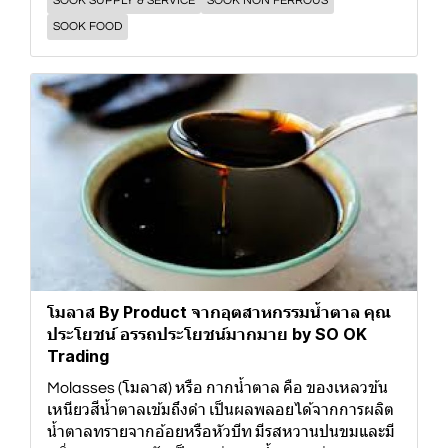
SOOK SUPPLY & SERVICE
SOOK NON FERROUS
SOOK FOOD
โมลาส By Product จากอุตสาหกรรมน้ำตาล คุณ
ประโยชน์ อรรถประโยชน์มากมาย by SO OK
Trading
Molasses (โมลาส) หรือ กากน้ำตาล คือ ของเหลวข้น
เหนียวสีน้ำตาลเข้มถึงดำ เป็นผลพลอยได้จากการผลิต
น้ำตาลทรายจากอ้อยหรือหัวบีท มีรสหวานปนขมและมี