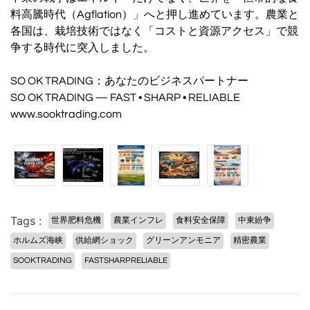
料高騰時代（Agflation）」へと押し進めています。農業と
各国は、栽培技術ではなく「コストと資源アクセス」で競
争する時代に突入しました。
SO OK TRADING：あなたのビジネスパートナー
SO OK TRADING — FAST • SHARP • RELIABLE
www.sooktrading.com
Tags :
世界肥料危機
農業インフレ
食料安全保障
中東紛争
ホルムズ海峡
供給網ショック
グリーンアンモニア
精密農業
SOOKTRADING
FASTSHARPRELIABLE