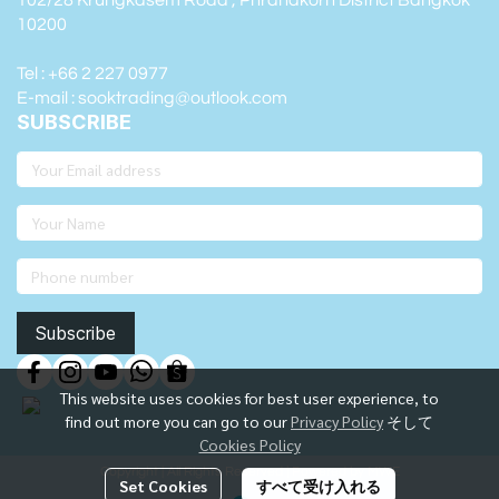
102/28 Krungkasem Road , Phranakorn District Bangkok
10200
Tel : +66 2 227 0977
E-mail : sooktrading@outlook.com
SUBSCRIBE
Subscribe
This website uses cookies for best user experience, to
find out more you can go to our
Privacy Policy
そして
Cookies Policy
Copyright | All Rights Reserved | Powered by MWE
Set Cookies
すべて受け入れる