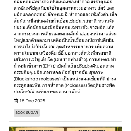
กลิ่นหอมเฉพาะตัว เป็นแหล่งของน้ำตาล แร่ธาตุ และ
สารอินทรีย์สูง นิยมใช้ในอุตสาหกรรมอาหาร สัตว์ และ
ผลิตแอลกอฮอล์. ลักษณะ: สี: น้ำตาลแดงเข้มถึงดำ. เนื้อ
สัมผัส: หนืดข้นคล้ายน้ำเชื่อมเข้มข้น. รสชาติ: หวานจัด
ปนขมเล็กน้อย และมีกลิ่นหอมเฉพาะตัว. การผลิต: เกิด
จากกระบวนการเคี่ยวและตกผลึกน้ำอ้อยจนน้ำตาลส่วน
ใหญ่แยกตัวออกมา เหลือเป็นน้ำเชื่อมเหนียวข้นสีเข้ม.
การนำไปใช้ประโยชน์: อุตสาหกรรมอาหาร: เพิ่มความ
หวานในขนม เครื่องดื่ม ซีอิ๊ว. อาหารสัตว์: เพิ่มรสชาติ
เสริมการเจริญเติบโต (เช่น ราดฟางข้าว). การเกษตร: ทำ
น้ำหมักชีวภาพ (EM) บำบัดน้ำเสีย ปรับปรุงดิน. อุตสาห
กรรมอื่นๆ: ผลิตเอทานอล ยีสต์ สุรากลั่น. สุขภาพ
(Blackstrap molasses): เป็นแหล่งแคลเซียมที่ดี บำรุง
กระดูกและฟัน. กากน้ำตาล (Molasses) วัตถุดิบสารพัด
ประโยชน์สำหรับเกษตร อาหารสัตว์ .
15 Dec 2025
SOOK SUGAR