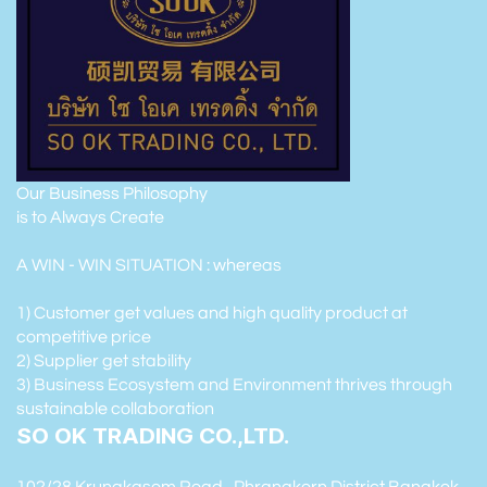
Our Business Philosophy
is to Always Create
A WIN - WIN SITUATION : whereas
1) Customer get values and high quality product at
competitive price
2) Supplier get stability
3) Business Ecosystem and Environment thrives through
sustainable collaboration
SO OK TRADING CO.,LTD.