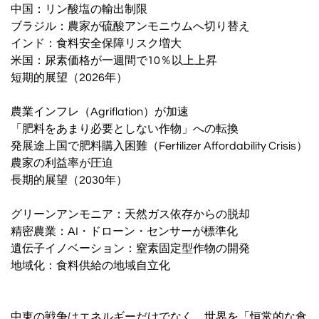
中国：リン酸塩の輸出制限
ブラジル：農家が硫酸アンモニウムへ切り替え
インド：食料安全保障リスク増大
米国：尿素価格が一週間で10％以上上昇
短期的展望（2026年）
農業インフレ（Agriflation）が加速
「肥料をあまり必要としない作物」への転換
発展途上国で肥料購入困難（Fertilizer Affordability Crisis）
農家の利益率が圧迫
長期的展望（2030年）
グリーンアンモニア：天然ガス依存からの脱却
精密農業：AI・ドローン・センサーが標準化
遺伝子イノベーション：窒素固定型作物の開発
地域化：食料供給の地域自立化
中東の戦争はエネルギーだけでなく、世界を「恒常的な食