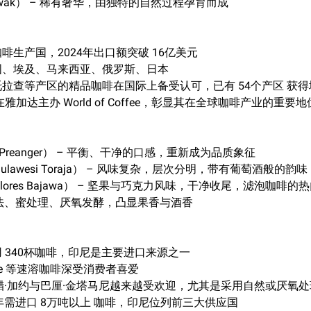
Luwak） – 稀有奢华，由独特的自然过程孕育而成
啡生产国，2024年出口额突破 16亿美元
国、埃及、马来西亚、俄罗斯、日本
拉查等产区的精品咖啡在国际上备受认可，已有 54个产区 获得
雅加达主办 World of Coffee，彰显其在全球咖啡产业的重要地
 Preanger） – 平衡、干净的口感，重新成为品质象征
lawesi Toraja） – 风味复杂，层次分明，带有葡萄酒般的韵味
lores Bajawa） – 坚果与巧克力风味，干净收尾，滤泡咖啡的
然法、蜜处理、厌氧发酵，凸显果香与酒香
 340杯咖啡，印尼是主要进口来源之一
cafe 等速溶咖啡深受消费者喜爱
答腊·加约与巴厘·金塔马尼越来越受欢迎，尤其是采用自然或厌氧
每年需进口 8万吨以上 咖啡，印尼位列前三大供应国