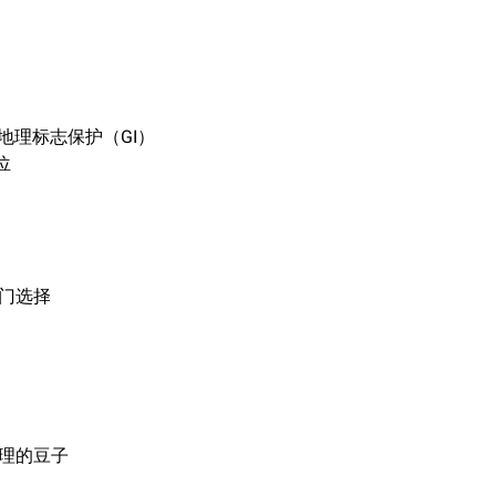
地理标志保护（GI）
位
热门选择
处理的豆子