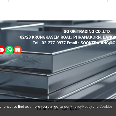
SO OK TRADING CO.,LTD.
102/28 KRUNGKASEM ROAD, PHRANAKORN, BANGK
Tel : 02-277-0977 Email : SOOKTRADING
erience, to find out more you can go to our
Privacy Policy
and
Cookies
Total Visitor
2,811,505