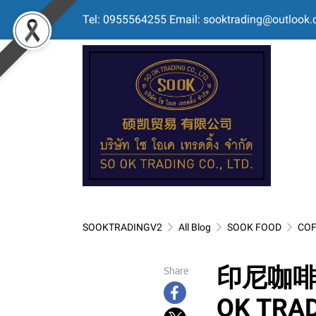
Tel: 0955564255 Email: sooktrading@outlook
SOOKTRADINGV2
All Blog
SOOK FOOD
COF
印尼咖啡
Share
OK T