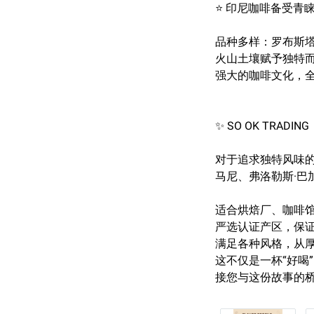
⭐ 印尼咖啡备受青
品种多样：罗布斯
火山土壤赋予独特
强大的咖啡文化，全国
✨ SO OK TRA
对于追求独特风味的您
马尼、弗洛勒斯·巴
适合烘焙厂、咖啡
严选认证产区，保
满足各种风格，从
这不仅是一杯“好喝”
接您与这份故事的