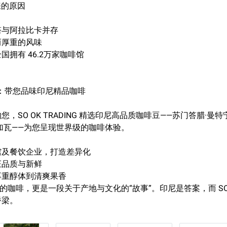
睐的原因
塔与阿拉比卡并存
而厚重的风味
拥有 46.2万家咖啡馆
DING：带您品味印尼精品咖啡
，SO OK TRADING 精选印尼高品质咖啡豆——苏门答腊·曼
加瓦——为您呈现世界级的咖啡体验。
馆及餐饮企业，打造差异化
证品质与新鲜
厚重醇体到清爽果香
的咖啡，更是一段关于产地与文化的“故事”。印尼是答案，而 SO OK
桥梁。