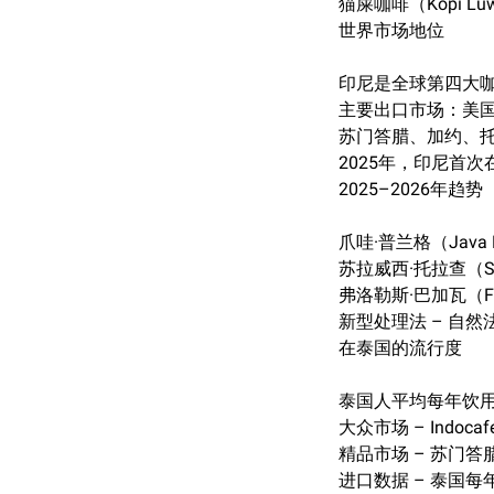
猫屎咖啡（Kopi 
世界市场地位
印尼是全球第四大咖
主要出口市场：美
苏门答腊、加约、托
2025年，印尼首次在
2025–2026年趋势
爪哇·普兰格（Java
苏拉威西·托拉查（Su
弗洛勒斯·巴加瓦（F
新型处理法 – 自
在泰国的流行度
泰国人平均每年饮用
大众市场 – Indo
精品市场 – 苏门
进口数据 – 泰国