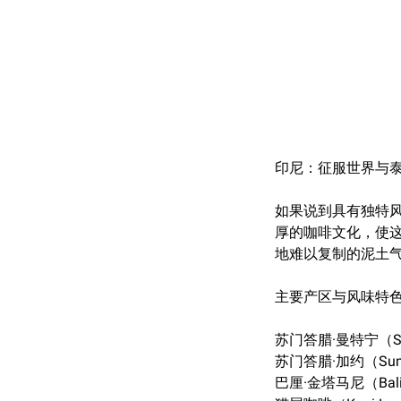
印尼：征服世界与
如果说到具有独特
厚的咖啡文化，使这里
地难以复制的泥土气息
主要产区与风味特
苏门答腊·曼特宁（Su
苏门答腊·加约（Su
巴厘·金塔马尼（Bal