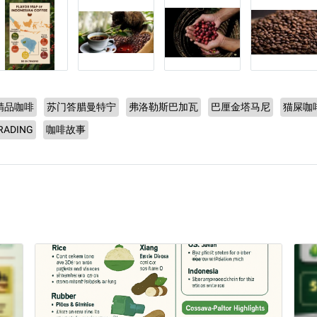
精品咖啡
苏门答腊曼特宁
弗洛勒斯巴加瓦
巴厘金塔马尼
猫屎咖
RADING
咖啡故事