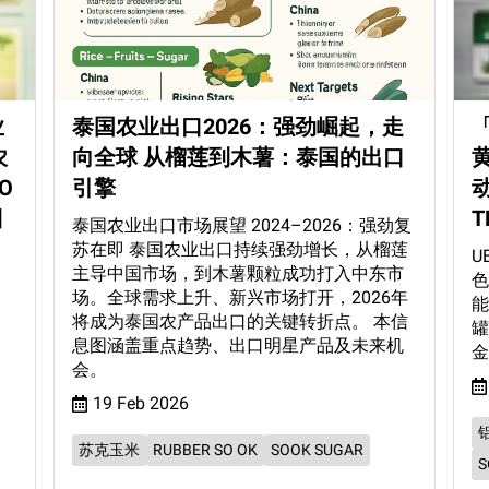
业
泰国农业出口2026：强劲崛起，走
农
向全球 从榴莲到木薯：泰国的出口
O
引擎
日
T
泰国农业出口市场展望 2024–2026：强劲复
苏在即 泰国农业出口持续强劲增长，从榴莲
U
主导中国市场，到木薯颗粒成功打入中东市
色
场。全球需求上升、新兴市场打开，2026年
能
将成为泰国农产品出口的关键转折点。 本信
罐
息图涵盖重点趋势、出口明星产品及未来机
金
会。
19 Feb 2026
苏克玉米
RUBBER SO OK
SOOK SUGAR
S