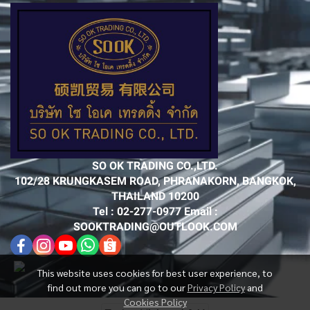
SO OK TRADING CO.,LTD.
102/28 KRUNGKASEM ROAD, PHRANAKORN, BANGKOK,
THAILAND 10200
Tel : 02-277-0977 Email :
SOOKTRADING@OUTLOOK.COM
This website uses cookies for best user experience, to
find out more you can go to our
Privacy Policy
and
Cookies Policy