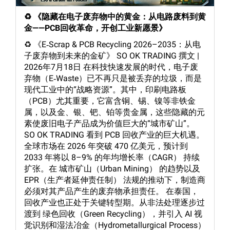
♻️ 《隐藏在电子废弃物中的黄金：从电路废料到黄
金——PCB回收革命，开创工业新愿景》
♻️ 《E‑Scrap & PCB Recycling 2026–2035：从电
子废弃物到未来的金矿》 SO OK TRADING 撰文 |
2026年7月18日 在科技快速发展的时代，电子废
弃物（E‑Waste）已不再只是被丢弃的垃圾，而是
现代工业中的“战略资源”。其中，印刷电路板
（PCB）尤其重要，它富含铜、锡、镍等非铁金
属，以及金、银、钯、铂等贵金属，这些隐藏的元
素使废旧电子产品成为价值巨大的“城市矿山”。
SO OK TRADING 看到 PCB 回收产业的巨大机遇。
全球市场在 2026 年突破 470 亿美元，预计到
2033 年将以 8–9% 的年均增长率（CAGR） 持续
扩张。在 城市矿山（Urban Mining） 的趋势以及
EPR（生产者延伸责任制） 法规的推动下，制造商
必须对其产品产生的废弃物承担责任。 在泰国，
回收产业也正处于关键转型期。从非法处理逐步过
渡到 绿色回收（Green Recycling），并引入 AI 视
觉识别和湿法冶金（Hydrometallurgical Process）