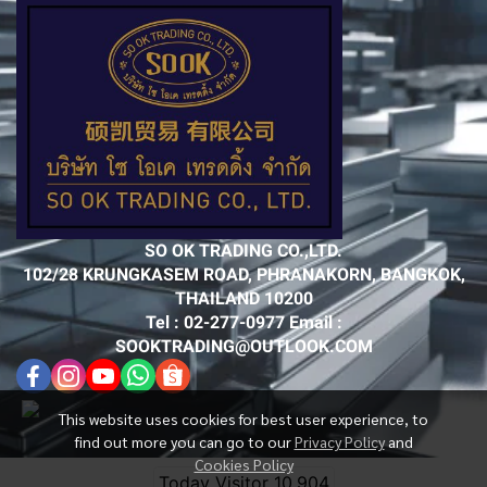
SO OK TRADING CO.,LTD.
102/28 KRUNGKASEM ROAD, PHRANAKORN, BANGKOK,
THAILAND 10200
Tel : 02-277-0977 Email :
SOOKTRADING@OUTLOOK.COM
This website uses cookies for best user experience, to
find out more you can go to our
Privacy Policy
and
Cookies Policy
Today Visitor
10,904