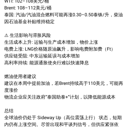
WTI: 102–108美元/桶
Brent: 108–112美元/桶
泰国: 汽油/汽油混合燃料可能再涨0.30–0.50泰铢/升，柴油
因石油基金补贴维持稳定
⚠️ 生活影响与滞胀风险
生活成本上升: 运输与生产成本增加，物价上涨
电费上涨: LNG价格随原油飙升，影响电费附加费（Ft）
供应链受阻: 中东运输延误与成本增加
高利率持续: 能源通胀使央行难以快速降息
燃油使用者建议
建议在本周中提前加油，若Brent持续高于110美元，可能再
度涨价
物流企业应关注政府“泰国助泰+”计划，以降低能源成本
总结
全球油价仍处于 Sideway Up（高位震荡上行） 状态，短期
内仍有上涨空间。尽管出现和平谈判信号，但供应紧张依