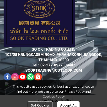
SO OK TRADING CO.,LTD.
102/28 KRUNGKASEM ROAD, PHRANAKORN, BANGKOK,
THAILAND 10200
Tel : 02-277-0977 Email :
SOOKTRADING@OUTLOOK.COM
This website uses cookies for best user experience, to
find out more you can go to our
Privacy Policy
and
Cookies Policy
Today Visitor
8,397
Set Cookies
Accept All