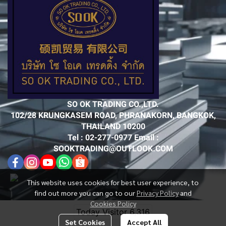
SO OK TRADING CO.,LTD.
102/28 KRUNGKASEM ROAD, PHRANAKORN, BANGKOK,
THAILAND 10200
Tel : 02-277-0977 Email :
SOOKTRADING@OUTLOOK.COM
This website uses cookies for best user experience, to
find out more you can go to our
Privacy Policy
and
Cookies Policy
Today Visitor
6,316
Set Cookies
Accept All