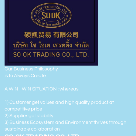
Our Business Philosophy
is to Always Create
A WIN - WIN SITUATION : whereas
1) Customer get values and high quality product at
competitive price
2) Supplier get stability
3) Business Ecosystem and Environment thrives through
sustainable collaboration