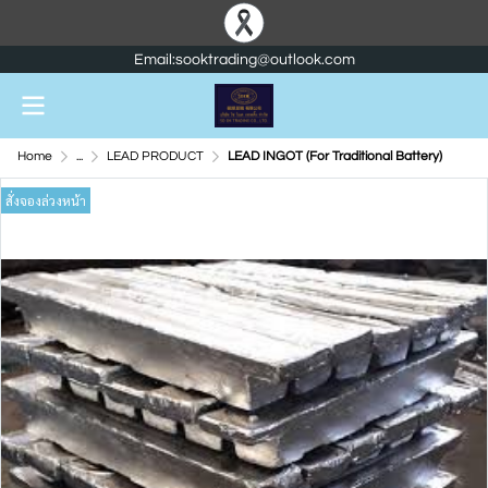
Email:sooktrading@outlook.com
Home
...
LEAD PRODUCT
LEAD INGOT (For Traditional Battery)
สั่งจองล่วงหน้า