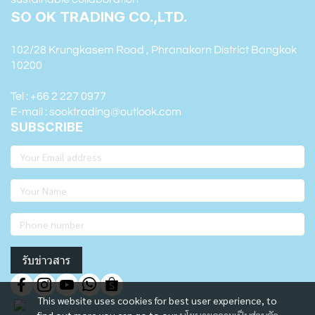
SO OK TRADING CO.,LTD.
102/28 Krungkasem Road , Phranakorn District Bangkok
10200
Tel : +66 2 227 0977
E-mail : sooktrading@outlook.com
SUBSCRIBE
รับข่าวสาร
This website uses cookies for best user experience, to