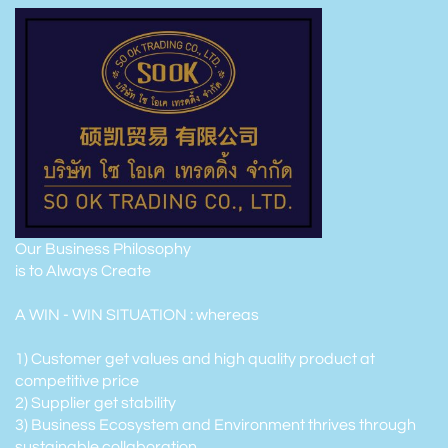
Our Business Philosophy
is to Always Create
A WIN - WIN SITUATION : whereas
1) Customer get values and high quality product at
competitive price
2) Supplier get stability
3) Business Ecosystem and Environment thrives through
sustainable collaboration