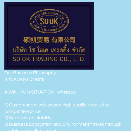
Our Business Philosophy
is to Always Create
A WIN - WIN SITUATION : whereas
1) Customer get values and high quality product at
competitive price
2) Supplier get stability
3) Business Ecosystem and Environment thrives through
sustainable collaboration