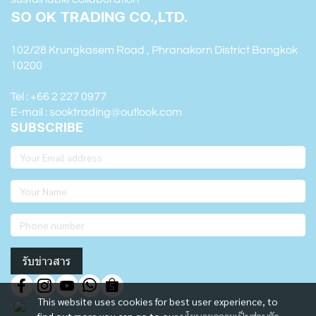
SO OK TRADING CO.,LTD.
102/28 Krungkasem Road , Phranakorn District Bangkok
10200
Tel : +66 2 227 0977
E-mail : sooktrading@outlook.com
SUBSCRIBE
รับข่าวสาร
This website uses cookies for best user experience, to