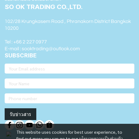
SO OK TRADING CO.,LTD.
102/28 Krungkasem Road , Phranakorn District Bangkok
10200
Tel : +66 2 227 0977
E-mail : sooktrading@outlook.com
SUBSCRIBE
รับข่าวสาร
This website uses cookies for best user experience, to
find out more you can go to our
นโยบายความเป็นส่วนตัว