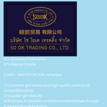
Our Business Philosophy
is to Always Create
A WIN - WIN SITUATION : whereas
1) Customer get values and high quality product at
competitive price
2) Supplier get stability
3) Business Ecosystem and Environment thrives through
sustainable collaboration