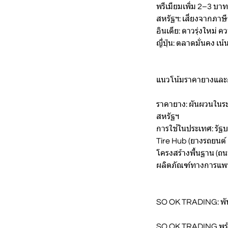
พรีเมียมเพิ่ม 2–3 บา
สหรัฐฯ: เสี่ยงจากภาษ
อินเดีย: ดาวรุ่งใหม
ญี่ปุ่น: ตลาดมั่นคง เ
แนวโน้มราคายางและ
ราคายาง: ผันผวนในร
สหรัฐฯ
การใช้ในประเทศ: รัฐบา
Tire Hub (ยางรถยนต์
โครงสร้างพื้นฐาน (
ผลิตภัณฑ์ทางการแพ
SO OK TRADING: พันธ
SO OK TRADING พร้