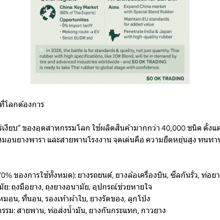
บที่โลกต้องการ
ร่เงียบ” ของอุตสาหกรรมโลก ใช้ผลิตสินค้ามากกว่า 40,000 ชนิด ตั้งแต่
 หมอนยางพารา และสายพานโรงงาน จุดเด่นคือ ความยืดหยุ่นสูง ทนท
% ของการใช้ทั้งหมด): ยางรถยนต์, ยางล้อเครื่องบิน, ซีลกันรั่ว, ท่อย
ย: ถุงมือยาง, ถุงยางอนามัย, อุปกรณ์ช่วยหายใจ
หมอน, ที่นอน, รองเท้าผ้าใบ, ยางรัดของ, ลูกโป่ง
รม: สายพาน, ท่อส่งน้ำมัน, ยางกันกระแทก, กาวยาง