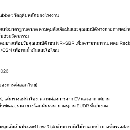
ubber: วัตถุดิบหลักของโรงงาน
างแท่งมาตรฐานสากล ควบคุมสิ่งเจือปนและคุณสมบัติทางกายภาพสม่ำ
้นส่วนวิศวกรรม
สมยางเพื่อปรับคุณสมบัติ เช่น NR+SBR เพิ่มความทนทาน, ผสม Re
R/CSM เพื่อทนน้ำมันและโอโซน
2026
 ของการส่งออกไทย)
0%, เส้นทางแม่น้ำโขง, ความต้องการจาก EV และอากาศยาน
จจีนชะลอ, ราคายางโลกผันผวน, มาตรฐาน EUDR ที่เข้มงวด
าะถูกจัดเป็นประเทศ Low Risk ด้านการตัดไม้ทำลายป่า ยางที่ตรวจสอ