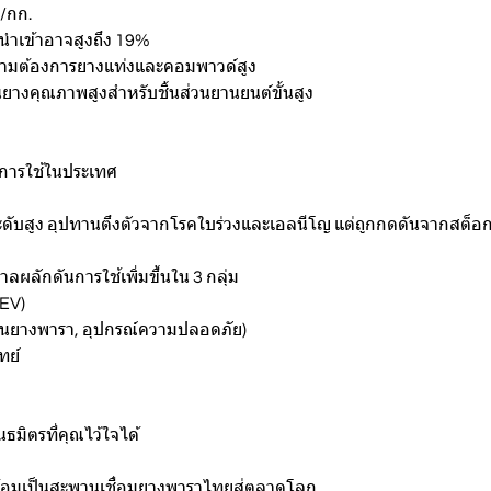
ท/กก.
ีนำเข้าอาจสูงถึง 19%
่ ความต้องการยางแท่งและคอมพาวด์สูง
น้นยางคุณภาพสูงสำหรับชิ้นส่วนยานยนต์ขั้นสูง
การใช้ในประเทศ
ะดับสูง อุปทานตึงตัวจากโรคใบร่วงและเอลนีโญ แต่ถูกกดดันจากสต็
ลผลักดันการใช้เพิ่มขึ้นใน 3 กลุ่ม
 EV)
ถนนยางพารา, อุปกรณ์ความปลอดภัย)
ทย์
มิตรที่คุณไว้ใจได้
อมเป็นสะพานเชื่อมยางพาราไทยสู่ตลาดโลก