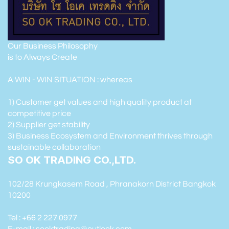
Our Business Philosophy
is to Always Create
A WIN - WIN SITUATION : whereas
1) Customer get values and high quality product at
competitive price
2) Supplier get stability
3) Business Ecosystem and Environment thrives through
sustainable collaboration
SO OK TRADING CO.,LTD.
102/28 Krungkasem Road , Phranakorn District Bangkok
10200
Tel : +66 2 227 0977