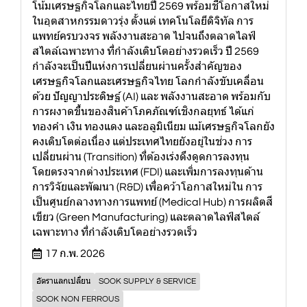
โน้มเศรษฐกิจโลกและไทยปี 2569 พร้อมชี้โอกาสใหม่
ในอุตสาหกรรมดาวรุ่ง ตั้งแต่ เทคโนโลยีดิจิทัล การ
แพทย์ครบวงจร พลังงานสะอาด ไปจนถึงตลาดไลฟ์
สไตล์เฉพาะทาง ที่กำลังเติบโตอย่างรวดเร็ว ปี 2569
กำลังจะเป็นปีแห่งการเปลี่ยนผ่านครั้งสำคัญของ
เศรษฐกิจโลกและเศรษฐกิจไทย โลกกำลังขับเคลื่อน
ด้วย ปัญญาประดิษฐ์ (AI) และ พลังงานสะอาด พร้อมกับ
การผงาดขึ้นของสินค้าโภคภัณฑ์เชิงกลยุทธ์ ได้แก่
ทองคำ เงิน ทองแดง และอลูมิเนียม แม้เศรษฐกิจโลกยัง
คงเติบโตต่อเนื่อง แต่ประเทศไทยยังอยู่ในช่วง การ
เปลี่ยนผ่าน (Transition) ที่ต้องเร่งดึงดูดการลงทุน
โดยตรงจากต่างประเทศ (FDI) และเพิ่มการลงทุนด้าน
การวิจัยและพัฒนา (R&D) เพื่อคว้าโอกาสใหม่ใน การ
เป็นศูนย์กลางทางการแพทย์ (Medical Hub) การผลิตสี
เขียว (Green Manufacturing) และตลาดไลฟ์สไตล์
เฉพาะทาง ที่กำลังเติบโตอย่างรวดเร็ว
17 ก.พ. 2026
อัตราแลกเปลี่ยน
SOOK SUPPLY & SERVICE
SOOK NON FERROUS