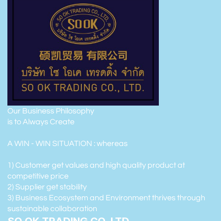
Our Business Philosophy
is to Always Create
A WIN - WIN SITUATION : whereas
1) Customer get values and high quality product at
competitive price
2) Supplier get stability
3) Business Ecosystem and Environment thrives through
sustainable collaboration
SO OK TRADING CO.,LTD.