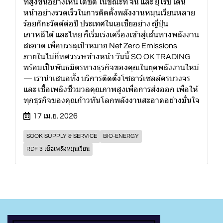
ที่สูงขึ้นอย่างเห็นได้ชัด ในขณะที่ จีน และ ยุโรป เดิน
หน้าอย่างรวดเร็วในการติดตั้งพลังงานหมุนเวียนหลาย
ร้อยกิกะวัตต์ต่อปี ประเทศในเอเชียอย่าง ญี่ปุ่น
เกาหลีใต้ และไทย ก็เริ่มเร่งเครื่องเข้าสู่เส้นทางพลังงาน
สะอาด เพื่อบรรลุเป้าหมาย Net Zero Emissions
ภายในไม่กี่ทศวรรษข้างหน้า วันนี้ SO OK TRADING
พร้อมเป็นพันธมิตรทางธุรกิจของคุณในยุคพลังงานใหม่
— เรานำเสนอทั้ง บริการติดตั้งโซลาร์เซลล์ครบวงจร
และ เชื้อเพลิงชีวมวลคุณภาพสูงเพื่อการส่งออก เพื่อให้
ทุกธุรกิจของคุณก้าวทันโลกพลังงานสะอาดอย่างมั่นใจ
17 เม.ย. 2026
SOOK SUPPLY & SERVICE
BIO-ENERGY
RDF 3 เชื้อเพลิงหมุนเวียน