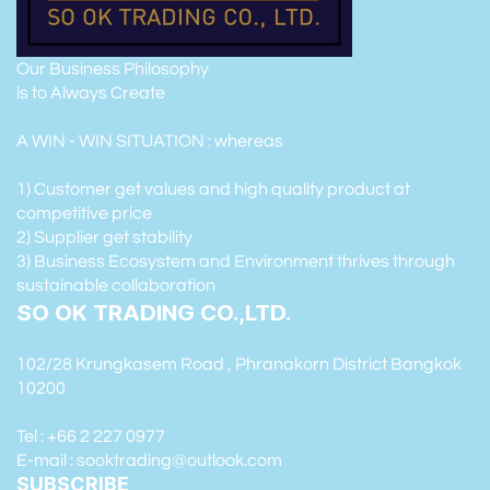
Our Business Philosophy
is to Always Create
A WIN - WIN SITUATION : whereas
1) Customer get values and high quality product at
competitive price
2) Supplier get stability
3) Business Ecosystem and Environment thrives through
sustainable collaboration
SO OK TRADING CO.,LTD.
102/28 Krungkasem Road , Phranakorn District Bangkok
10200
Tel : +66 2 227 0977
E-mail : sooktrading@outlook.com
SUBSCRIBE