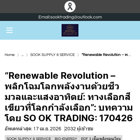
Email:sooktrading@outlook.com
Home
...
SOOK SUPPLY & SERVICE
“Renewable Revolution – พลิกโฉมโลกพลังงานด้วยชีวมวลและแสงอาทิตย์: ทางเลือกสีเขียวที่โลกกำลังเลือก”: บทความโดย SO OK TRADING: 170426
“Renewable Revolution –
พลิกโฉมโลกพลังงานด้วยชีว
มวลและแสงอาทิตย์: ทางเลือกสี
เขียวที่โลกกำลังเลือก”: บทความ
โดย SO OK TRADING: 170426
อัพเดทล่าสุด: 17 เม.ย. 2026
2032 ผู้เข้าชม
SOOK SUPPLY & SERVICE
BIO-ENERGY
RDF 3 เชื้อเพลิงหมุนเวียน