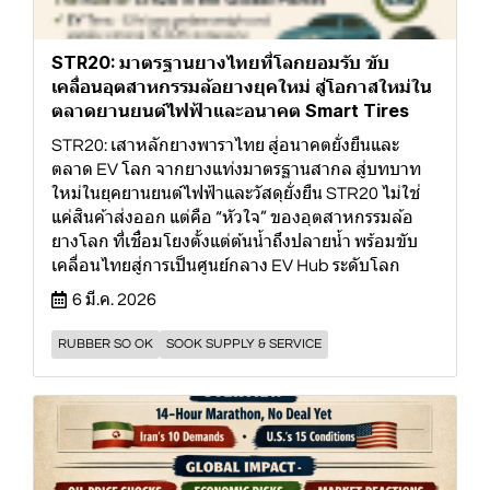
STR20: มาตรฐานยางไทยที่โลกยอมรับ ขับ
เคลื่อนอุตสาหกรรมล้อยางยุคใหม่ สู่โอกาสใหม่ใน
ตลาดยานยนต์ไฟฟ้าและอนาคต Smart Tires
STR20: เสาหลักยางพาราไทย สู่อนาคตยั่งยืนและ
ตลาด EV โลก จากยางแท่งมาตรฐานสากล สู่บทบาท
ใหม่ในยุคยานยนต์ไฟฟ้าและวัสดุยั่งยืน STR20 ไม่ใช่
แค่สินค้าส่งออก แต่คือ “หัวใจ” ของอุตสาหกรรมล้อ
ยางโลก ที่เชื่อมโยงตั้งแต่ต้นน้ำถึงปลายน้ำ พร้อมขับ
เคลื่อนไทยสู่การเป็นศูนย์กลาง EV Hub ระดับโลก
6 มี.ค. 2026
RUBBER SO OK
SOOK SUPPLY & SERVICE