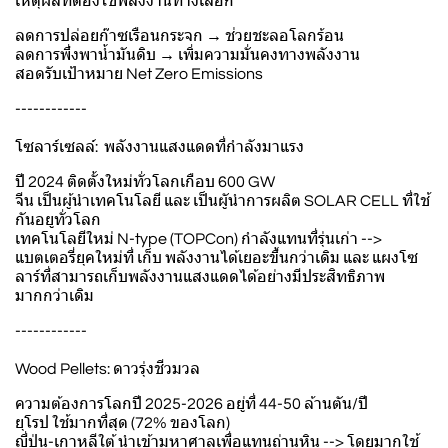
เหตุผลที่ต้องใช้พลังงานทางเลือก
ลดการปล่อยก๊าซเรือนกระจก → ช่วยชะลอโลกร้อน
ลดการพึ่งพาน้ำมันดิบ → เพิ่มความมั่นคงทางพลังงาน
สอดรับเป้าหมาย Net Zero Emissions
------------
โซลาร์เซลล์: พลังงานแสงแดดที่กำลังมาแรง
ปี 2024 ติดตั้งใหม่ทั่วโลกเกือบ 600 GW
จีน เป็นผู้นำเทคโนโลยี และ เป็นผูันำการผลิต SOLAR CELL ที่ใช้
กันอยูทั่วโลก
เทคโนโลยีใหม่ N-type (TOPCon) กำลังแทนที่รุ่นเก่า -->
แบตเตอรี่ยุคใหม่ที่ เก็บ พลังงานได้เยอะขึ้นกว่าเดิม และ แผงโซ
ลาร์ที่สามารถเก็บพลังงานแสงแดดได้อย่างมีประสิทธิภาพ
มากกว่าเดิม
------------
Wood Pellets: ดาวรุ่งชีวมวล
ความต้องการโลกปี 2025-2026 อยู่ที่ 44-50 ล้านตัน/ปี
ยุโรป ใช้มากที่สุด (72% ของโลก)
ญี่ปุ่น-เกาหลีใต้ นำเข้ามหาศาลเพื่อแทนถ่านหิน --> โดยมากใช้