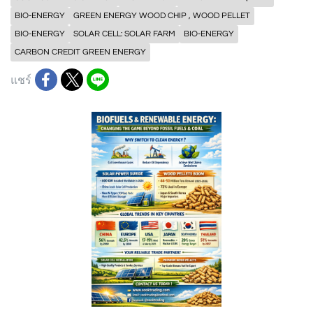
BIO-ENERGY
GREEN ENERGY WOOD CHIP , WOOD PELLET
BIO-ENERGY
SOLAR CELL: SOLAR FARM
BIO-ENERGY
CARBON CREDIT GREEN ENERGY
แชร์