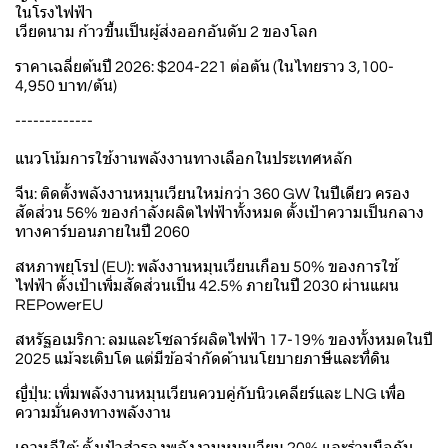
ในโรงไฟฟ้า
เวียดนาม ก้าวขึ้นเป็นผู้ส่งออกอันดับ 2 ของโลก
ราคาเฉลี่ยต้นปี 2026: $204-221 ต่อตัน (ในไทยราว 3,100-
4,950 บาท/ตัน)
-------------
แนวโน้มการใช้งานพลังงานทางเลือกในประเทศหลัก
จีน: ติดตั้งพลังงานหมุนเวียนใหม่กว่า 360 GW ในปีเดียว ครอง
สัดส่วน 56% ของกำลังผลิตไฟฟ้าทั้งหมด ตั้งเป้าความเป็นกลาง
ทางคาร์บอนภายในปี 2060
สหภาพยุโรป (EU): พลังงานหมุนเวียนเกือบ 50% ของการใช้
ไฟฟ้า ตั้งเป้าเพิ่มสัดส่วนเป็น 42.5% ภายในปี 2030 ผ่านแผน
REPowerEU
สหรัฐอเมริกา: ลมและโซลาร์ผลิตไฟฟ้า 17-19% ของทั้งหมดในปี
2025 แม้จะเติบโต แต่มีข้อจำกัดด้านนโยบายภาษีและที่ดิน
ญี่ปุ่น: เพิ่มพลังงานหมุนเวียนควบคู่กับนิวเคลียร์และ LNG เพื่อ
ความมั่นคงทางพลังงาน
เกาหลีใต้: ตั้งเป้าสำรองพลังงานหมุนเวียน 20% และร่วมมือกับ