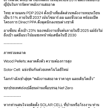
ญี่ปุ่นในการจัดหาพลังงานสะอาด
ไทย: ตามแผน PDP 2024 ตั้งเป้าเพิ่มสัดส่วนพลังงานหมุนเวียน
เป็น 51% ภายในปี 2037 เน้นโซลาร์ ลม และชีวมวล พร้อมเปิด
โครงการ Direct PPA ดึงดูดนักลงทุนต่างชาติ
อาเซียน: ตั้งเป้า 23% ของพลังงานขั้นต้นภายในปี 2025 แม้ยังไม่
ถึงเป้า แต่มีแนวโน้มแซงหน้าฟอสซิลในปี 2030
-------------
ภาพรวมตลาด
Wood Pellets: ตลาดตึงตัว ความต้องการสูง
Solar Cell: แข่งขันกันด้วยเทคโนโลยีใหม่
โลกกำลังเข้าสู่ยุค “พลังงานสะอาด ราคาถูก และเติบโตเร็ว”
ทุกประเทศเร่งเปลี่ยนผ่านเพื่อบรรลุ Net Zero
------------
หากท่านสนใจจะติดตั้ง SOLAR CELL ที่บ้านหรือโรงงาน ท่าน