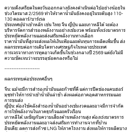
ความตึงเครียดในตะวันออกกลางยังคงดำเนินต่อไปอย่างน้อยใน
ช่วงไตรมาส 2/2569 ทำให้ราคาน้ำมันยังคงอยู่ในระดับสูง 110-
130 ดอลลาร์/บาร์เรล
ประเทศผู้นำเข้าหลัก เช่น ไทย จีน ญี่ปุ่น และเกาหลีใต้ จะต้อง
บริหารจัดการสำรองพลังงานอย่างเข้มงวด พร้อมทั้งเร่งมาตรการ
ประหยัดพลังงานและส่งเสริมพลังงานทางเลือก
ราคาน้ำมันที่สูงจะส่งผลให้เงินเฟ้อและต้นทุนการผลิตเพิ่มขึ้น ส่ง
ผลกระทบต่อการเติบโตทางเศรษฐกิจในหลายประเทศ
การเจรจาทางการทูตอาจเกิดขึ้นในช่วงกลางปี 2569 แต่ยังไม่มี
ความชัดเจนว่าจะบรรลุข้อตกลงหรือไม่
--------------------
ผลกระทบต่อประเทศอื่นๆ
จีน: แม้จะมีการสำรองน้ำมันและก๊าซที่ดี แต่การปิดช่องแคบฮอร์
มุซทำให้การนำเข้าน้ำมันล่าช้า ส่งผลต่อภาคอุตสาหกรรมและ
การขนส่ง
ญี่ปุ่น: ต้องใช้คลังสำรองน้ำมันอย่างเข้มงวดและอาจมีการจำกัด
การใช้พลังงานในภาคธุรกิจและครัวเรือน
เกาหลีใต้: เผชิญกับความเสี่ยงด้านพลังงานสูง ต้องเร่งมาตรการ
ประหยัดพลังงานและอาจส่งเสริมการทำงานจากที่บ้าน
อินเดีย: ลดการส่งก๊าซ LNG ให้ภาคโรงงาน ส่งผลให้การผลิตบาง