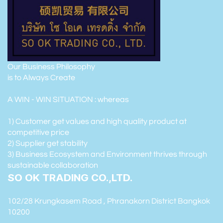
Our Business Philosophy
is to Always Create
A WIN - WIN SITUATION : whereas
1) Customer get values and high quality product at
competitive price
2) Supplier get stability
3) Business Ecosystem and Environment thrives through
sustainable collaboration
SO OK TRADING CO.,LTD.
102/28 Krungkasem Road , Phranakorn District Bangkok
10200