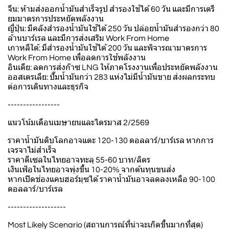
จีน: ห้ามส่งออกน้ำมันสำเร็จรูป สำรองใช้ได้ 60 วัน และมีการเตรี
ยมมาตรการประหยัดพลังงาน
ญี่ปุ่น: มีคลังสำรองน้ำมันใช้ได้ 250 วัน ปล่อยน้ำมันสำรองกว่า 80
ล้านบาร์เรล และมีการส่งเสริม Work From Home
เกาหลีใต้: มีสำรองน้ำมันใช้ได้ 200 วัน และพิจารณามาตรการ
Work From Home เพื่อลดการใช้พลังงาน
อินเดีย: ลดการส่งก๊าซ LNG ให้ภาคโรงงานเพื่อประหยัดพลังงาน
ออสเตรเลีย: ปั๊มน้ำมันกว่า 283 แห่งไม่มีน้ำมันขาย ส่งผลกระทบ
ต่อการเดินทางและธุรกิจ
-----------------
แนวโน้มเดือนเมษายนและไตรมาส 2/2569
ราคาน้ำมันดิบโลกอาจแตะ 120-130 ดอลลาร์/บาร์เรล หากการ
เจรจาไม่สำเร็จ
ราคาดีเซลในไทยอาจทะลุ 55-60 บาท/ลิตร
เงินเฟ้อในไทยอาจพุ่งขึ้น 10-20% จากต้นทุนขนส่ง
หากเปิดช่องแคบฮอร์มุซได้ ราคาน้ำมันอาจลดลงเหลือ 90-100
ดอลลาร์/บาร์เรล
-------------------
Most Likely Scenario (สถานการณ์ที่น่าจะเกิดขึ้นมากที่สุด)