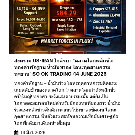
สงคราม US-IRAN ใกล้จบ : “ตลาดโลกพลิกขั้ว:
ทองคำพักฐาน น้ำมันขาลง โลหะอุตสาหกรรม
ทะยาน”:SO OK TRADING :14 JUNE 2026
ทองคำพักฐาน – น้ำมันร่วง โลหะอุตสาหกรรมดีดแรง:
เกมสลับขั้วของตลาดโลก ✨ ตลาดโลกกำลังพลิกขั้ว
ครั้งใหญ่! ทองคำ: ระวังแรงขายระยะสั้น แต่ยังเป็น
โอกาสสะสมรอบใหม่สำหรับนักลงทุนที่มองยาว น้ำมัน:
ร่วงแรงหลังข่าวสันติภาพ แนวโน้มขาลงชัดเจน โลหะ
อุตสาหกรรม: ฟื้นตัวแรง สะท้อนความเชื่อมั่นเศรษฐกิจ
โลกที่กลับมาเดินหน้าเต็มสูบ
14 มิ.ย. 2026