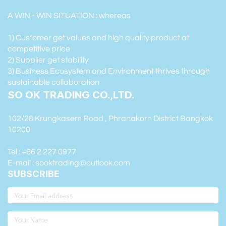
A WIN - WIN SITUATION : whereas
1) Customer get values and high quality product at
competitive price
2) Supplier get stability
3) Business Ecosystem and Environment thrives through
sustainable collaboration
SO OK TRADING CO.,LTD.
102/28 Krungkasem Road , Phranakorn District Bangkok
10200
Tel : +66 2 227 0977
E-mail : sooktrading@outlook.com
SUBSCRIBE