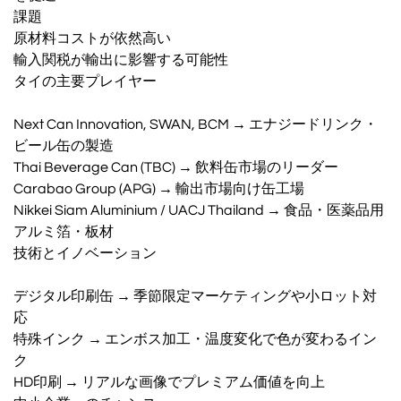
課題
原材料コストが依然高い
輸入関税が輸出に影響する可能性
タイの主要プレイヤー
Next Can Innovation, SWAN, BCM → エナジードリンク・
ビール缶の製造
Thai Beverage Can (TBC) → 飲料缶市場のリーダー
Carabao Group (APG) → 輸出市場向け缶工場
Nikkei Siam Aluminium / UACJ Thailand → 食品・医薬品用
アルミ箔・板材
技術とイノベーション
デジタル印刷缶 → 季節限定マーケティングや小ロット対
応
特殊インク → エンボス加工・温度変化で色が変わるイン
ク
HD印刷 → リアルな画像でプレミアム価値を向上