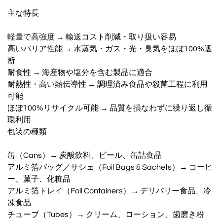
主な特長
軽量で高強度 → 輸送コスト削減・取り扱い容易
高いバリア性能 → 水蒸気・ガス・光・臭気をほぼ100%遮
断
耐食性 → 海産物や塩分を含む製品に適合
耐熱性・高い熱伝導性 → 調理済み食品や殺菌工程に利用
可能
ほぼ100%リサイクル可能 → 品質を損なわずに繰り返し循
環利用
包装の種類
缶（Cans）→ 炭酸飲料、ビール、缶詰食品
アルミ箔バッグ／サシェ（Foil Bags & Sachets）→ コーヒ
ー、菓子、化粧品
アルミ箔トレイ（Foil Containers）→ デリバリー食品、冷
凍食品
チューブ（Tubes）→ クリーム、ローション、歯磨き粉