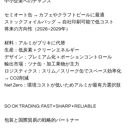
中小企業へのチャンス
セミオート缶 → カフェやクラフトビールに最適
ストックフォイルバッグ → 自社印刷可能で低コスト
将来の方向性（2026–2029年）
材料：アルミがブリキに代替
生産：低炭素＋クリーンエネルギー
デザイン：プレミアム化＋ポーションコントロール
輸出市場：ツナ缶・加工果物が主力
ロジスティクス：スリム／スリーク缶でスペース効率化
→ CO2削減
Net Zero：環境コストが低いためアルミが最有力選択肢
SO OK TRADING: FAST • SHARP • RELIABLE
包装と国際貿易の戦略的パートナー