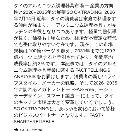
タイのアルミニウム調理器具市場 ― 産業の方向
性と2026–2035年の展望 SO OK TRADING | 2026
年7月14日 近年、タイの消費者は家庭で料理をす
る傾向が強まり、「アルミニウム調理器具」がキ
ッチンの主役となりつつあります。軽量で熱伝導
が良く、価格も手頃なため、経済が不安定な時代
でも手に取りやすい存在です。 現在、この市場
規模は 100億バーツ を超え、2031年までに120.7
億バーツ に達すると予測されており、年間平均
成長率は約 3% です。 本記事では、タイのアルミ
ニウム調理器具産業に関する FACT TELLING &
ANALYSIS をお届けします。消費者の新しいライ
フスタイル、メーカーの戦略、そして2026–2035
年に訪れるメガトレンド ― PFAS-Free、モジュ
ラーデザイン、スマート製造 ― によって、タイ
のキッチン市場は大きく変革していくでしょう。
SO OK TRADING は、あらゆる変化において皆様
のビジネスパートナーとなります。 FAST •
SHARP • RELIABLE
14 Jul 2026