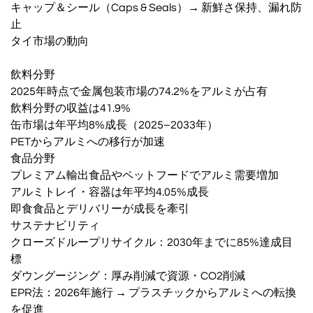
キャップ＆シール（Caps & Seals）→ 新鮮さ保持、漏れ防
止
タイ市場の動向
飲料分野
2025年時点で金属包装市場の74.2%をアルミが占有
飲料分野の収益は41.9%
缶市場は年平均8%成長（2025–2033年）
PETからアルミへの移行が加速
食品分野
プレミアム輸出食品やペットフードでアルミ需要増加
アルミトレイ・容器は年平均4.05%成長
即食食品とデリバリーが成長を牽引
サステナビリティ
クローズドループリサイクル：2030年までに85%達成目
標
ダウングージング：厚み削減で資源・CO2削減
EPR法：2026年施行 → プラスチックからアルミへの転換
を促進