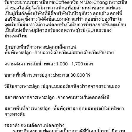
รับการขนานนามว่าเป็น Mr.Coffee หรือ Mr.Doi Chang เพราะเป็น
เจ้าของไอเดียโลโก้ภาพวาดพิกอที่อยู่ด้านหน้าซองกาแฟและ
เป็นผู้เริ่มก่อตั้งบริษัทที่มีชื่อบริษัทในปัจจุบันว่า ดอยช้าง คอฟฟี่
ออริจินอล ซึ่งการได้ตั้งชื่อแบรนด์กาแฟว่า ดอยช้าง ของวิชาใน
จุดเริ่มต้นนั้น ทำให้กาแฟดอยช้างได้รับการรับรองการขึ้นทะเบียน
เป็นสิ่งบ่งชี้ทางภูมิศาสตร์ของสหภาพยุโรป (EU) และของ
ประเทศไทย
ลักษณะพื้นที่การเพาะปลูกเมล็ดกาแฟ
พื้นที่เพาะปลูก : ตำบลวาวี จังหวัดแม่สรวย จังหวัดเชียงราย
ความสูงจากระดับน้ำทะเล : 1,000 - 1,700 เมตร
ขนาดพื้นที่การเพาะปลูก : ประมาณ 30,000 ไร่
วิธีในการเพาะปลูก : ปลูกแบบออร์แกนิค ปราศจากยาฆ่าแมลง
สภาพอากาศการเพาะปลูก : อากาศหนาวเย็นตลอดทั้งปี
สภาพพื้นที่การเพาะปลูก : พื้นที่ภูเขาสูง อุดมสมบูรณ์ด้วยทรัพยา
การทางดิน
รสชาติของ เมล็ดกาแฟดอยช้าง
รสชาติของกาแฟดอยช้างเป็นรสชาติที่มีเอกลักษณ์ มีความ