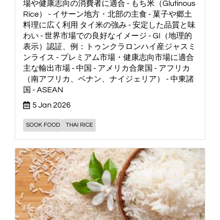
場や健康志向の消費者に適合 - もち米（Glutinous
Rice） - イサーン地方・北部の主食 - 菓子や郷土
料理に広く利用 タイ米の強み - 安定した品質と味
わい - 世界市場での良好なイメージ - GI（地理的
表示）認証、例：トゥンクラロンハイ産ジャスミ
ンライス - プレミアム市場・健康志向市場に適合
主な輸出市場 - 中国 - アメリカ合衆国 - アフリカ
（南アフリカ、ベナン、ナイジェリア） - 中東諸
国 - ASEAN
5 Jan 2026
SOOK FOOD
THAI RICE