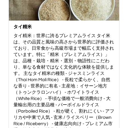
タイ精米
タイ精米：世界に誇るプレミアムライス タイ米
は、その品質と風味の高さから世界的に評価され
ており、日常食から高級市場まで幅広く支持され
ています。特に「精米（プレミアムライス）」
は、品種・栽培・精米・選別・物語性にこだわ
り、単なる食材ではなく文化的な体験を提供しま
す。 主なタイ精米の種類 - ジャスミンライス
（Thai Hom Mali Rice） - 長粒で柔らかく、自然
な香り - 世界的に有名 - 主産地：イサーン地方
（トゥンクラロンハイ） - ホワイトライス
（White Rice） - 手頃な価格で一般消費向け - 大
量輸出用の主要品種 - パーボイルドライス
（Parboiled Rice） - 粒が硬く、割れにくい - アフ
リカや中東で人気 - 玄米 / ライスベリー（Brown
Rice / Riceberry） - 健康志向向け - プレミアム市