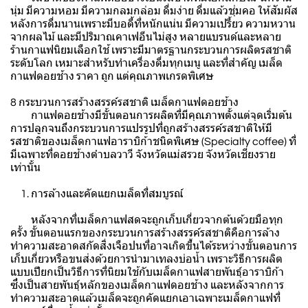
นุ่ม มีความหอม มีความกลมกล่อม ดื่มง่าย ดื่มแล้วชุ่มคอ ให้สัมผัส
หลังการดื่มนานเพราะมีบอดี้ที่หนักแน่น มีความเปรี้ยว ความหวาน
จากผลไม้ และมีปริมาณคาเฟอีนไม่สูง หลายแบรนด์และหลาย
ร้านกาแฟนิยมเลือกใช้ เพราะมีมาตรฐานกระบวนการผลิตรสชาติ
ระดับโลก เหมาะสำหรับทำเครื่องดื่มทุกเมนู และที่สำคัญ เมล็ด
กาแฟดอยช้าง ราคา ถูก แต่คุณภาพเกรดพิเศษ
8 กระบวนการสร้างสรรค์รสชาติ เมล็ดกาแฟดอยช้าง
กาแฟดอยช้างมีขั้นตอนการผลิตที่มีคุณภาพตั้งแต่จุดเริ่มต้น
การปลูกจนถึงกระบวนการแปรรูปที่ถูกสร้างสรรค์รสชาติให้มี
รสชาติของเมล็ดกาแฟอาราบิก้าชนิดพิเศษ (Specialty coffee) ที่
มีเฉพาะที่ดอยช้างตำบลวาวี จังหวัดแม่สรวย จังหวัดเชียงราย
เท่านั้น
1. การล้างและคัดแยกเมล็ดที่สมบูรณ์
หลังจากที่เมล็ดกาแฟสดจะถูกเก็บเกี่ยวจากต้นด้วยมือทุก
ครั้ง ขั้นตอนแรกของกระบวนการสร้างสรรค์รสชาติคือการล้าง
ทำความสะอาดสกัดสิ่งเจือปนที่อาจเกิดขึ้นได้ระหว่างขั้นตอนการ
เก็บเกี่ยวหรือขนส่งด้วยการนำมาเทลงบ่อน้ำ เพราะวิธีการผลิต
แบบเปียกเป็นวิธีการที่นิยมใช้กับเมล็ดกาแฟสายพันธุ์อาราบิก้า
ซึ่งเป็นสายพันธุ์หลักของเมล็ดกาแฟดอยช้าง และหลังจากการ
ทำความสะอาดแล้วเมล็ดจะถูกคัดแยกเอาเฉพาะเมล็ดกาแฟที่