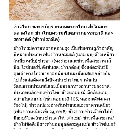
ข้าวไทย ของขวัญจากเกษตรกรไทย ส่งไกลยัง
ตลาดโลก ข้าวไทยความพิเศษจากธรรมชาติ และ
รสชาติดี (ข้าวประณีต)
ข้าวไทยมีความหลากหลายสูง เป็นพืชเศรษฐกิจสำคัญ
มีหลายประเภท เช่น ข้าวหอมมะลิ (หอม นุ่ม) ข้าวเหนียว
(เหนียวหนึบ) ข้าวขาว (หุงง่าย) และข้าวเพื่อสุขภาพ (สี
นิล, ไรซ์เบอร์รี่, สังข์หยด, ข้าวกล้อง) ซึ่งแต่ละพันธุ์มี
คุณค่าทางโภชนาการ กลิ่น รส และสัมผัสแตกต่างกัน
ไป ตั้งแต่อดีตจนถึงปัจจุบัน ข้าวไทยผูกพันกับ
วัฒนธรรมประเพณีและเป็นมรดกทางอาหารของชาติ.
ประเภทหลักของข้าวไทย ข้าวหอมมะลิ: มีกลิ่นหอม
คล้ายใบเตย นุ่ม (เช่น หอมมะลิ 105, หอมมะลิทุ่งกุลา
ร้องไห้). ข้าวเหนียว: สำหรับทำขนมและอาหารเหนียว
(เช่น ข้าวเหนียวเขี้ยวงู, กข 6). ข้าวขาว: ข้าวเจ้าทั่วไปที่
นิยมบริโภค (เช่น ข้าวเสาไห้, เจ๊กเชย). ข้าวเพื่อสุขภาพ/
ข้าวไม่ขัดสี: มีสารต้านอนุมูลอิสระสูง (เช่น ข้าวไรซ์เบอร์