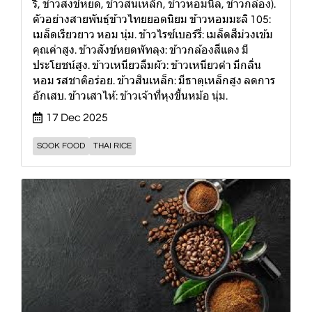
รี่, ข้าวสังข์หยด, ข้าวสินเหล็ก, ข้าวหอมนิล, ข้าวกล้อง).
ตัวอย่างสายพันธุ์ข้าวไทยยอดนิยม ข้าวหอมมะลิ 105:
เมล็ดเรียวยาว หอม นุ่ม. ข้าวไรซ์เบอร์รี่: เมล็ดสีม่วงเข้ม
คุณค่าสูง. ข้าวสังข์หยดพัทลุง: ข้าวกล้องสีแดง มี
ประโยชน์สูง. ข้าวเหนียวลืมผัว: ข้าวเหนียวดำ มีกลิ่น
หอม รสชาติอร่อย. ข้าวสินเหล็ก: มีธาตุเหล็กสูง ลดการ
อักเสบ. ข้าวเสาไห้: ข้าวเจ้าที่หุงขึ้นหม้อ นุ่ม.
17 Dec 2025
SOOK FOOD
THAI RICE