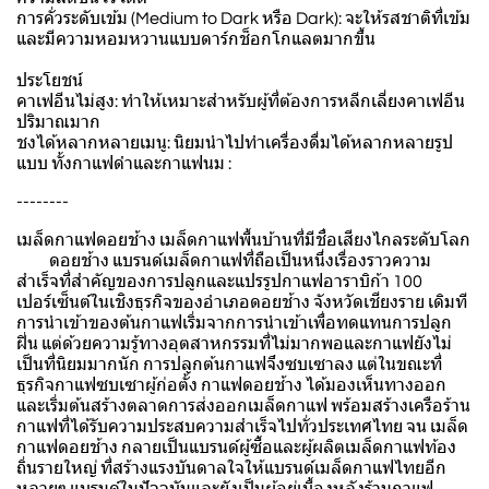
การคั่วระดับเข้ม (Medium to Dark หรือ Dark): จะให้รสชาติที่เข้ม
และมีความหอมหวานแบบดาร์กช็อกโกแลตมากขึ้น
ประโยชน์
คาเฟอีนไม่สูง: ทำให้เหมาะสำหรับผู้ที่ต้องการหลีกเลี่ยงคาเฟอีน
ปริมาณมาก
ชงได้หลากหลายเมนู: นิยมนำไปทำเครื่องดื่มได้หลากหลายรูป
แบบ ทั้งกาแฟดำและกาแฟนม :
--------
เมล็ดกาแฟดอยช้าง เมล็ดกาแฟพื้นบ้านที่มีชื่อเสียงไกลระดับโลก
ดอยช้าง แบรนด์เมล็ดกาแฟที่ถือเป็นหนึ่งเรื่องราวความ
สำเร็จที่สำคัญของการปลูกและแปรรูปกาแฟอาราบิก้า 100
เปอร์เซ็นต์ในเชิงธุรกิจของอำเภอดอยช้าง จังหวัดเชียงราย เดิมที
การนำเข้าของต้นกาแฟเริ่มจากการนำเข้าเพื่อทดแทนการปลูก
ฝิ่น แต่ด้วยความรู้ทางอุตสาหกรรมที่ไม่มากพอและกาแฟยังไม่
เป็นที่นิยมมากนัก การปลูกต้นกาแฟจึงซบเซาลง แต่ในขณะที่
ธุรกิจกาแฟซบเซาผู้ก่อตั้ง กาแฟดอยช้าง ได้มองเห็นทางออก
และเริ่มต้นสร้างตลาดการส่งออกเมล็ดกาแฟ พร้อมสร้างเครือร้าน
กาแฟที่ได้รับความประสบความสำเร็จไปทั่วประเทศไทย จน เมล็ด
กาแฟดอยช้าง กลายเป็นแบรนด์ผู้ซื้อและผู้ผลิตเมล็ดกาแฟท้อง
ถิ่นรายใหญ่ ที่สร้างแรงบันดาลใจให้แบรนด์เมล็ดกาแฟไทยอีก
หลายๆ แบรนด์ในปัจจุบันและยังเป็นผู้อยู่เบื้องหลังร้านกาแฟ