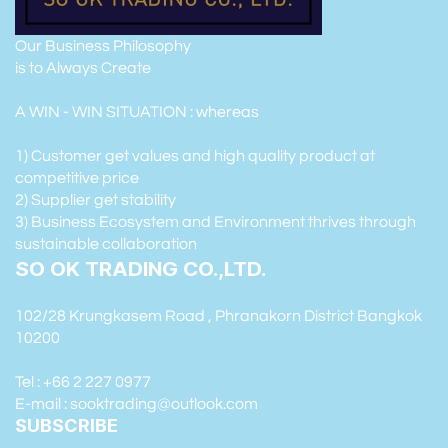
Our Business Philosophy
is to Always Create
A WIN - WIN SITUATION : whereas
1) Customer get values and high quality product at
competitive price
2) Supplier get stability
3) Business Ecosystem and Environment thrives through
sustainable collaboration
SO OK TRADING CO.,LTD.
102/28 Krungkasem Road , Phranakorn District Bangkok
10200
Tel : +66 2 227 0977
E-mail : sooktrading@outlook.com
SUBSCRIBE