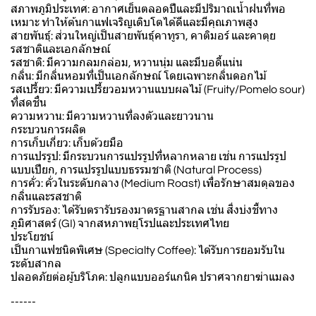
สภาพภูมิประเทศ: อากาศเย็นตลอดปีและมีปริมาณน้ำฝนที่พอ
เหมาะ ทำให้ต้นกาแฟเจริญเติบโตได้ดีและมีคุณภาพสูง
สายพันธุ์: ส่วนใหญ่เป็นสายพันธุ์คาทูรา, คาติมอร์ และคาตุย
รสชาติและเอกลักษณ์
รสชาติ: มีความกลมกล่อม, หวานนุ่ม และมีบอดี้แน่น
กลิ่น: มีกลิ่นหอมที่เป็นเอกลักษณ์ โดยเฉพาะกลิ่นดอกไม้
รสเปรี้ยว: มีความเปรี้ยวอมหวานแบบผลไม้ (Fruity/Pomelo sour)
ที่สดชื่น
ความหวาน: มีความหวานที่ลงตัวและยาวนาน
กระบวนการผลิต
การเก็บเกี่ยว: เก็บด้วยมือ
การแปรรูป: มีกระบวนการแปรรูปที่หลากหลาย เช่น การแปรรูป
แบบเปียก, การแปรรูปแบบธรรมชาติ (Natural Process)
การคั่ว: คั่วในระดับกลาง (Medium Roast) เพื่อรักษาสมดุลของ
กลิ่นและรสชาติ
การรับรอง: ได้รับตรารับรองมาตรฐานสากล เช่น สิ่งบ่งชี้ทาง
ภูมิศาสตร์ (GI) จากสหภาพยุโรปและประเทศไทย
ประโยชน์
เป็นกาแฟชนิดพิเศษ (Specialty Coffee): ได้รับการยอมรับใน
ระดับสากล
ปลอดภัยต่อผู้บริโภค: ปลูกแบบออร์แกนิค ปราศจากยาฆ่าแมลง
------