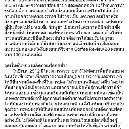
Stand Alone กว่าหลายร้อยสาขา และตลอดกว่า 10 ปีของการทำ
ธุรกิจเมล็ดกาแฟ ดอยช้างได้ส่งออกเมล็ดกาแฟไทยไปสู่เมล็ด
กาแฟโลกกว่าหลายประเทศ ไม่ว่าจะเป็น แคนาดา อเมริกาหรือ
อังกฤษ แถมยังมีสาขากาแฟดอยช้างในต่างประเทศอย่างประเทศ
ญี่ปุ่น สิงคโปร์ มาเลเซีย กัมพูชา เมียนมาร์และเกาหลีอีกด้วย ซึ่ง
สิ่งหนึ่งที่ทำให้แบรนด์กาแฟพื้นบ้านของไทยอย่างดอยช้างได้รับ
การตอบรับและมีชื่อเสียงระดับโลกคือการได้ยอมรับในฐานะ
กาแฟเกรดพรีเมี่ยม ที่มีรสชาติของกาแฟเจือรสเปรี้ยว สัมผัสนุ่ม
ละมุน ชุ่มคอ และได้รับคะแนนรีวิวจาก Coffee Review 90 คะแนน
จาก 100 คะแนนเต็ม
จุดเริ่มต้นของ เมล็ดกาแฟดอยช้าง
ในปีพ.ศ. 2512 มีโครงการพระราชดำริให้พัฒนาพื้นที่ดอยช้าง
จังหวัดเชียงราย เพื่อสร้างความเป็นอยู่ของประชาชนและชาวเขา
ให้ดีขึ้น รวมถึงลดพื้นที่ในการปลูกให้โทษเสพติดอย่างฝิ่น โดยให้
หันมาปลูกพืชเมืองหนาว และแจกจ่ายเมล็ดพันธุ์กาแฟอาราบิก้า
ให้ทดลองปลูก ซึ่งในตอนเริ่มต้นมีเพียงผู้ใหญ่บ้านพิกอ แซ่ดู เป็น
เกษตรกรรายเดียวที่ปลูกกาแฟ แต่ด้วยกาแฟไม่สามารถสร้างราย
ได้ที่มั่นคงให้กับท้องถิ่นได้ ผู้ใหญ่บ้านพิกอจึงได้หันมาปรึกษากับ
คุณวิชา พรหมยงค์ที่เป็นเพื่อนสนิท เพื่อทดลองนำเมล็ดกาแฟสด
มาแปรรูปเป็น เมล็ดกาแฟคั่วบด สำหรับการค้าปลีก และเมื่อทุก
อย่างเป็นไปได้ด้วยดีในตอนนั้น คุณวิชาเปรียบเสมือนพี่เลี้ยงผู้
ผลักดันชุมชนดอยช้างและกาแฟดอยช้างให้เป็นที่รู้จัก พร้อมได้