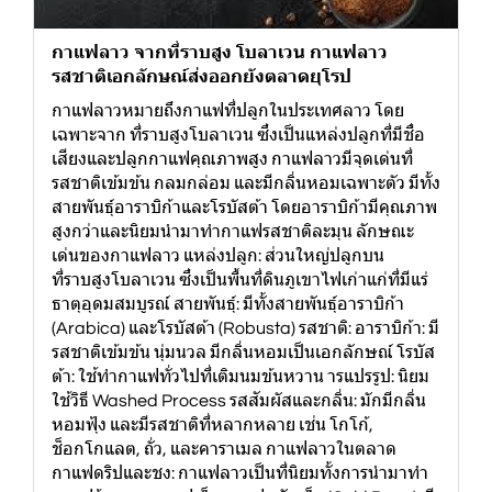
กาแฟลาว จากที่ราบสูง โบลาเวน กาแฟลาว
รสชาติเอกลักษณ์ส่งออกยังตลาดยุโรป
กาแฟลาวหมายถึงกาแฟที่ปลูกในประเทศลาว โดย
เฉพาะจาก ที่ราบสูงโบลาเวน ซึ่งเป็นแหล่งปลูกที่มีชื่อ
เสียงและปลูกกาแฟคุณภาพสูง กาแฟลาวมีจุดเด่นที่
รสชาติเข้มข้น กลมกล่อม และมีกลิ่นหอมเฉพาะตัว มีทั้ง
สายพันธุ์อาราบิก้าและโรบัสต้า โดยอาราบิก้ามีคุณภาพ
สูงกว่าและนิยมนำมาทำกาแฟรสชาติละมุน ลักษณะ
เด่นของกาแฟลาว แหล่งปลูก: ส่วนใหญ่ปลูกบน
ที่ราบสูงโบลาเวน ซึ่งเป็นพื้นที่ดินภูเขาไฟเก่าแก่ที่มีแร่
ธาตุอุดมสมบูรณ์ สายพันธุ์: มีทั้งสายพันธุ์อาราบิก้า
(Arabica) และโรบัสต้า (Robusta) รสชาติ: อาราบิก้า: มี
รสชาติเข้มข้น นุ่มนวล มีกลิ่นหอมเป็นเอกลักษณ์ โรบัส
ต้า: ใช้ทำกาแฟทั่วไปที่เติมนมข้นหวาน ารแปรรูป: นิยม
ใช้วิธี Washed Process รสสัมผัสและกลิ่น: มักมีกลิ่น
หอมฟุ้ง และมีรสชาติที่หลากหลาย เช่น โกโก้,
ช็อกโกแลต, ถั่ว, และคาราเมล กาแฟลาวในตลาด
กาแฟดริปและชง: กาแฟลาวเป็นที่นิยมทั้งการนำมาทำ