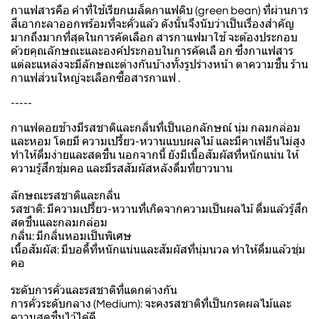
กาแฟสารคือ คำที่ใช้เรียกเมล็ดกาแฟดิบ (green bean) ที่ผ่านการ
สีเอากะลาออกพร้อมที่จะคั่วแล้ว ดังนั้นจึงนับว่าเป็นเรื่องสำคัญ
มากถึงมากที่สุดในการคัดเลือก สารกาแฟมาใช้ จะต้องประกอบ
ด้วยคุณลักษณะและองค์ประกอบในการคัดเลื อก ซึ่งกาแฟสาร
แต่ละแหล่งจะมีลักษณะต่างกันบ้างทั้งรูปร่างหน้า ตาความชื้น ร้าน
กาแฟส่วนใหญ่จะเลือกซื้อสารกาแฟ .
-----
กาแฟดอยช้างมีรสชาติและกลิ่นที่เป็นเอกลักษณ์ นุ่ม กลมกล่อม
และหอม โดยมี ความเปรี้ยว-หวานแบบผลไม้ และมีคาเฟอีนไม่สูง
ทำให้ดื่มง่ายและสดชื่น นอกจากนี้ ยังมีเนื้อสัมผัสที่หนักแน่น ให้
ความรู้สึกชุ่มคอ และมีรสสัมผัสหลังดื่มที่ยาวนาน
ลักษณะรสชาติและกลิ่น
รสชาติ: มีความเปรี้ยว-หวานที่เกิดจากความเป็นผลไม้ ดื่มแล้วรู้สึก
สดชื่นและกลมกล่อม
กลิ่น: มีกลิ่นหอมเป็นพิเศษ
เนื้อสัมผัส: มีบอดี้ที่หนักแน่นและสัมผัสที่นุ่มนวล ทำให้ดื่มแล้วชุ่ม
คอ
ระดับการคั่วและรสชาติที่แตกต่างกัน
การคั่วระดับกลาง (Medium): จะคงรสชาติที่เป็นกรดผลไม้และ
ความสดชื่นไว้ได้ดี