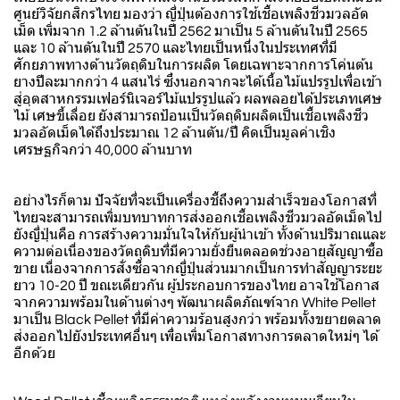
ศูนย์วิจัยกสิกรไทย มองว่า ญี่ปุ่นต้องการใช้เชื้อเพลิงชีวมวลอัด
เม็ด เพิ่มจาก 1.2 ล้านตันในปี 2562 มาเป็น 5 ล้านตันในปี 2565
และ 10 ล้านตันในปี 2570 และไทยเป็นหนึ่งในประเทศที่มี
ศักยภาพทางด้านวัตถุดิบในการผลิต โดยเฉพาะจากการโค่นต้น
ยางปีละมากกว่า 4 แสนไร่ ซึ่งนอกจากจะได้เนื้อไม้แปรรูปเพื่อเข้า
สู่อุตสาหกรรมเฟอร์นิเจอร์ไม้แปรรูปแล้ว ผลพลอยได้ประเภทเศษ
ไม้ เศษขี้เลื่อย ยังสามารถป้อนเป็นวัตถุดิบผลิตเป็นเชื้อเพลิงชีว
มวลอัดเม็ดได้ถึงประมาณ 12 ล้านตัน/ปี คิดเป็นมูลค่าเชิง
เศรษฐกิจกว่า 40,000 ล้านบาท
อย่างไรก็ตาม ปัจจัยที่จะเป็นเครื่องชี้ถึงความสำเร็จของโอกาสที่
ไทยจะสามารถเพิ่มบทบาทการส่งออกเชื้อเพลิงชีวมวลอัดเม็ดไป
ยังญี่ปุ่นคือ การสร้างความมั่นใจให้กับผู้นำเข้า ทั้งด้านปริมาณและ
ความต่อเนื่องของวัตถุดิบที่มีความยั่งยืนตลอดช่วงอายุสัญญาซื้อ
ขาย เนื่องจากการสั่งซื้อจากญี่ปุ่นส่วนมากเป็นการทำสัญญาระยะ
ยาว 10-20 ปี ขณะเดียวกัน ผู้ประกอบการของไทย อาจใช้โอกาส
จากความพร้อมในด้านต่างๆ พัฒนาผลิตภัณฑ์จาก White Pellet
มาเป็น Black Pellet ที่มีค่าความร้อนสูงกว่า พร้อมทั้งขยายตลาด
ส่งออกไปยังประเทศอื่นๆ เพื่อเพิ่มโอกาสทางการตลาดใหม่ๆ ได้
อีกด้วย