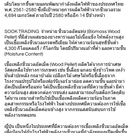
เติบโตมากขึ้นตามแผนพัฒนากำลังผลิตไฟฟ้าของประเทศไทย
พ.ศ. 2561-2580 ซึ่งมีเป้าหมายการผลิตไฟฟ้าจากชีวมวลรวม
4,694 เมกะวัตต์ ภายในปี 2580 หรืออีก 14 ปีข้างหน้า
SOOK TRADING จำหน่าย ชีวมวลอัดแท่ง (Biomass Wood
Pellet) ที่มีส่วนผสมของยางพาราและไม้เนื้อแข็ง ให้พลังงานสูง
เป็นเชื้อเพลิงชีวมวลเกรดพรีเมียม ให้ค่าความร้อนสุทธิขั้นต่ำ
4,300 กิโลแคลอรี่ / กิโลกรัม โดยมีปริมาณเถ้าที่ต่ำ และความชื้น
(Moisture Content)
เชื้อเพลิงชีวมวลอัดเม็ด (Wood Pellet) ผลิตได้จากการนำเศษ
วัสดุเหลือใช้ทางการเกษตร เช่น ขี้เลื่อย แกลบ ซังข้าวโพด เหง้า
มันสำปะหลัง กะลาปาล์ม เปลือกไม้ เศษไม้หรือขี้เลื่อยจาก
โรงงานแปรรูปไม้หรือเฟอร์นิเจอร์ มาย่อย ลดความชื้น และนำมา
อัดเป็นเม็ดหรือแท่ง ได้เป็นเชื้อเพลิงชีวมวลที่มีความชื้นต่ำ มีค่า
ความร้อนสูง สะดวกต่อการขนส่ง และสามารถเก็บสต็อกวัตถุดิบ
ได้นาน เหมาะสำหรับใช้เป็นเชื้อเพลิงผลิตความร้อนในภาค
อุตสาหกรรมหรือโรงไฟฟ้า ในต่างประเทศมีความต้องการใช้เชื้อ
เพลิงชีวมวลอัดเม็ดค่อนข้างสูง จากกระแสสนับสนุนการใช้
พลังงานทดแทน
ญี่ปุ่น เป็นหนึ่งในประเทศที่มีความต้องการเชื้อเพลิงชีวมวลอัดเม็ด
เพื่อป้อนให้กับโรงไฟฟ้าพลังงานชีวมวลที่กำลังทยอยเปิดเพิ่มขึ้น