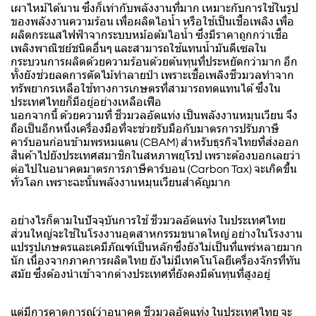
เผาไหม้ได้นาน ซึ่งก็เท่ากับพลังงานที่มาก เหมาะกับการใช้ในรูป
ของพลังงานความร้อน เพื่อผลิตไอน้ำ หรือใช้เป็นเชื้อเพลิง เพื่อ
ผลิตกระแสไฟฟ้าจากระบบหม้อต้มไอน้ำ ซึ่งมีราคาถูกกว่าเชื้อ
เพลิงพาณิชย์ชนิดอื่นๆ และสามารถใช้แทนน้ำมันดีเซลใน
กระบวนการผลิตด้วยความร้อนด้วยต้นทุนที่ประหยัดกว่ามาก อีก
ทั้งยังช่วยลดการตัดไม้ทำลายป่า เพราะเชื้อเพลิงชีวมวลทำจาก
ทรัพยากรเหลือใช้ทางการเกษตรที่สามารถทดแทนได้ ซึ่งใน
ประเทศไทยก็มีอยู่อย่างเหลือเฟือ
นอกจากนี้ ด้วยความที่ ชีวมวลอัดแท่ง เป็นพลังงานหมุนเวียน จึง
ถือเป็นอีกหนึ่งเครื่องมือที่จะช่วยรับมือกับมาตรการปรับภาษี
คาร์บอนก่อนข้ามพรหมแดน (CBAM) สำหรับธุรกิจไทยที่ส่งออก
สินค้าไปยังประเทศสมาชิกในสหภาพยุโรป เพราะต้องบอกเลยว่า
ต่อไปในอนาคตมาตรการภาษีคาร์บอน (Carbon Tax) จะเกิดขึ้น
ทั่วโลก เพราะฉะนั้นพลังงานหมุนเวียนสำคัญมาก
อย่างไรก็ตามในปัจจุบันการใช้ ชีวมวลอัดแท่ง ในประเทศไทย
ส่วนใหญ่จะใช้ในโรงงานอุตสาหกรรมขนาดใหญ่ อย่างในโรงงาน
แปรรูปเกษตรและเคมีภัณฑ์เป็นหลักซึ่งยังไม่เป็นที่แพร่หลายมาก
นัก เนื่องจากภาคการผลิตไทย ยังไม่มีเทคโนโลยีเครื่องจักรที่ทัน
สมัย ซึ่งต้องนำเข้าจากต่างประเทศที่ยังคงมีต้นทุนที่สูงอยู่
แต่มีการคาดการณ์ว่าอนาคต ชีวมวลอัดแท่ง ในประเทศไทย จะ