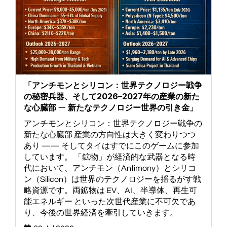
「アンチモンとシリコン：世界テクノロジー戦争
の秘密兵器、そして2026–2027年の産業の新た
な心臓部 ― 新たなテクノロジー世界の引き金」
アンチモンとシリコン：世界テクノロジー戦争の
新たな心臓部 産業の方向性は大きく変わりつつ
あり —— そしてタイはすでにこのゲームに参加
しています。 「鉱物」が経済的な武器となる時
代において、アンチモン（Antimony）とシリコ
ン（Silicon）は世界のテクノロジーを揺るがす戦
略資源です。両鉱物は EV、AI、半導体、再生可
能エネルギー といった次世代産業に不可欠であ
り、今後の世界経済を牽引していきます。