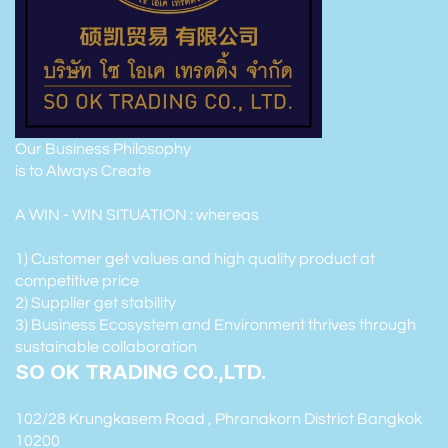
Our Business Philosophy
is to Always Create
A WIN - WIN SITUATION : whereas
1) Customer get values and high quality product at
competitive price
2) Supplier get stability
3) Business Ecosystem and Environment thrives through
sustainable collaboration
SO OK TRADING CO.,LTD.
102/28 Krungkasem Road , Phranakorn District Bangkok
10200