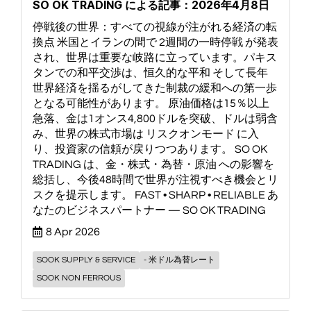
SO OK TRADING による記事：2026年4月8日
停戦後の世界：すべての視線が注がれる経済の転
換点 米国とイランの間で 2週間の一時停戦 が発表
され、世界は重要な岐路に立っています。パキス
タンでの和平交渉は、恒久的な平和 そして長年
世界経済を揺るがしてきた制裁の緩和への第一歩
となる可能性があります。 原油価格は15％以上
急落、金は1オンス4,800ドルを突破、ドルは弱含
み、世界の株式市場は リスクオンモード に入
り、投資家の信頼が戻りつつあります。 SO OK
TRADING は、金・株式・為替・原油 への影響を
総括し、今後48時間で世界が注視すべき機会とリ
スクを提示します。 FAST • SHARP • RELIABLE あ
なたのビジネスパートナー — SO OK TRADING
8 Apr 2026
SOOK SUPPLY & SERVICE
- 米ドル為替レート
SOOK NON FERROUS