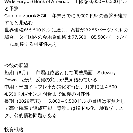
Wells Fargo & Bank of America：上限を 6,000 – 6,300ドル
と予測
Commerzbank & Citi：年末までに 5,000ドル の基盤を維持
すると見込む
世界価格が 5,500ドル に達し、為替が 32.85バーツ/ドル の
場合、タイ国内の金地金価格は 77,500 – 85,500バーツ/バ
ー に到達する可能性あり。
今後の展望
短期（6月）：市場は依然として調整局面（Sideway
Down）だが、反発の兆しが見え始めている
中期：米国インフレ率が鈍化すれば、月末には 4,500 –
4,550ドル/オンス 付近まで回復の可能性
長期（2026年末）：5,000 – 5,500ドル の目標は依然とし
て高い確率で達成可能。背景には脱ドル化、地政学リス
ク、公的債務問題がある
投資戦略