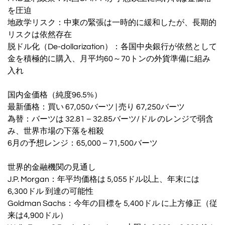
を圧迫
地政学リスク：中東の緊張は一時的に緩和したが、長期的
リスクは依然存在
脱ドル化（De-dollarization）：各国中央銀行が依然として
金を積極的に購入、月平均60～70トンの外貨準備に組み
入れ
国内金価格（純度96.5%）
最新価格：買い 67,050バーツ | 売り 67,250バーツ
為替：バーツは 32.81 – 32.85バーツ/ドル のレンジで弱含
み、世界市場の下落を相殺
6月の予想レンジ：65,000 – 71,500バーツ
世界的金融機関の見通し
J.P. Morgan：年平均価格は 5,055ドル以上、年末には
6,300ドル 到達の可能性
Goldman Sachs：今年の目標を 5,400ドル に上方修正（従
来は4,900ドル）