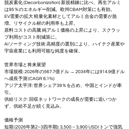
脱炭素化 (Decarbonization) 新規精錬に比べ、再生アルミ
は95％のエネルギー削減。欧州CBAM対策にも有効。
EV需要の拡大 軽量化素材としてアルミ合金の需要が急
増。リサイクル材の利用率も上昇。
原料コストの高騰 純アルミ価格の上昇により、スクラッ
プ利用がコスト削減策に。
AIソーティング技術 高精度の選別により、ハイテク産業や
宇宙産業にも利用可能な純度を確保。
世界市場と将来展望
市場規模: 2026年の567.7億ドル → 2034年には914.9億ドル
へ成長予測 (CAGR 6.1%)
アジア太平洋: 世界シェア39％を占め、中国とインドが牽
引。
供給リスク: 回収ネットワークの成長が需要に追いつか
ず、供給不足が続く見込み。
価格予測
短期 (2026年第2–3四半期): 3,500 – 3,900 USD/トンで強気