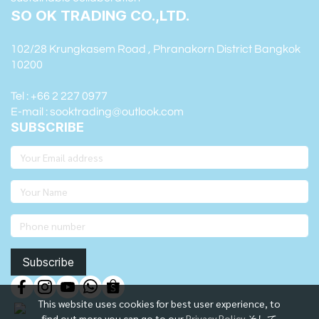
SO OK TRADING CO.,LTD.
102/28 Krungkasem Road , Phranakorn District Bangkok
10200
Tel : +66 2 227 0977
E-mail : sooktrading@outlook.com
SUBSCRIBE
Subscribe
This website uses cookies for best user experience, to
find out more you can go to our
Privacy Policy
そして