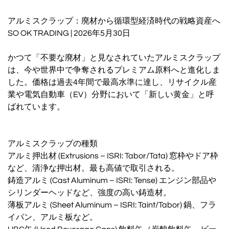
アルミスクラップ：廃材から循環型経済時代の戦略資産へ
SO OK TRADING | 2026年5月30日
かつて「不要な廃材」と見なされていたアルミスクラップ
は、今や世界中で争奪されるプレミアム原料へと進化しま
した。価格は過去4年間で最高水準に達し、リサイクル産
業や電気自動車（EV）分野において「新しい黄金」と呼
ばれています。
アルミスクラップの種類
アルミ押出材 (Extrusions – ISRI: Tabor/Tata) 窓枠やドア枠
など、清浄な押出材。最も高値で取引される。
鋳造アルミ (Cast Aluminum – ISRI: Tense) エンジン部品や
シリンダーヘッドなど、強度の高い鋳造材。
薄板アルミ (Sheet Aluminum – ISRI: Taint/Tabor) 鍋、フラ
イパン、アルミ板など。