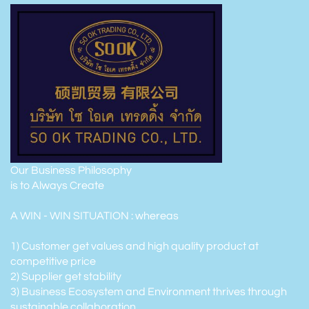
Our Business Philosophy
is to Always Create
A WIN - WIN SITUATION : whereas
1) Customer get values and high quality product at
competitive price
2) Supplier get stability
3) Business Ecosystem and Environment thrives through
sustainable collaboration