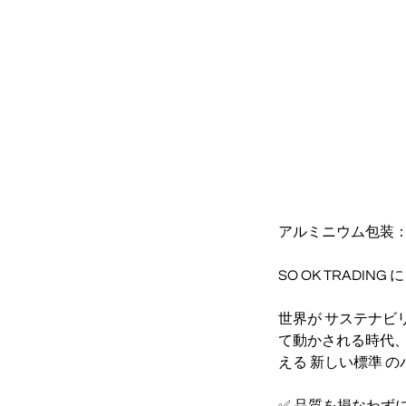
アルミニウム包装
SO OK TRADIN
世界が サステナビリティ
て動かされる時代
える 新しい標準 
✅ 品質を損なわずに