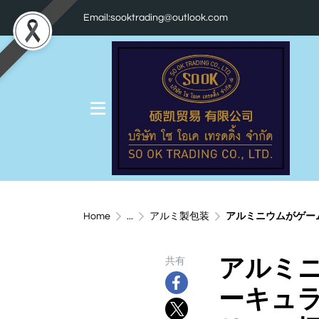
Email:sooktrading@outlook.com
Home
...
アルミ製包装
アルミニウムがゲームを変
アルミ
共有
ーキュ