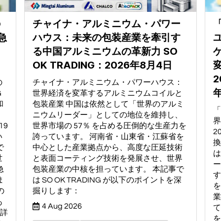
の
チャイナ・アルミニウム・パワー
急
ハウス：未来の包装産業を牽引す
る中国アルミニウムの革新力 SO
OK TRADING：2026年8月4日
2
の
チャイナ・アルミニウム・パワーハウス：
年
G
世界経済を変革するアルミニウムコイルと
和
包装産業 中国は依然として「世界のアルミ
「
。
ニウムリーダー」としての地位を維持し、
界
19
世界市場の 57％ を占める圧倒的な生産力を
2
い
誇っています。 河南省・山東省・江蘇省を
換
で
中心とした産業拠点から、高度な圧延技術
は
世
と表面コーティング技術を発展させ、世界
ー
急
包装産業の中核を担っています。 本記事で
す
ま
は SO OK TRADING が以下のポイントを深
を
の
掘りします：
業
あ
4 Aug 2026
て
の詳
を