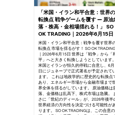
「米国・イラン和平合意：世界
転換点 戦争ゲームを覆す ― 原油
落・株高・金相場揺れる！」 SO
OK TRADING｜2026年6月15日
米国・イラン和平合意：戦争を覆す世界
転換点 市場を揺るがす！ SO OK TRADIN
｜2026年6月15日 世界は「戦争」から「
平」へと大きく転換しようとしています
米国とイランが恒久的停戦に合意し、6月
日にジュネーブで正式署名が予定されて
ます。 これは地政学的に歴史的な転換点
あり、エネルギー市場から金融市場まで
界全体を揺るがしています。 原油価格は
落、金価格は乱高下、株式市場は急騰。 
さに「世紀のディール」が、2026年後半
世界経済の方向性を決定づける可能性が
ります。 SO OK TRADINGは、この合意