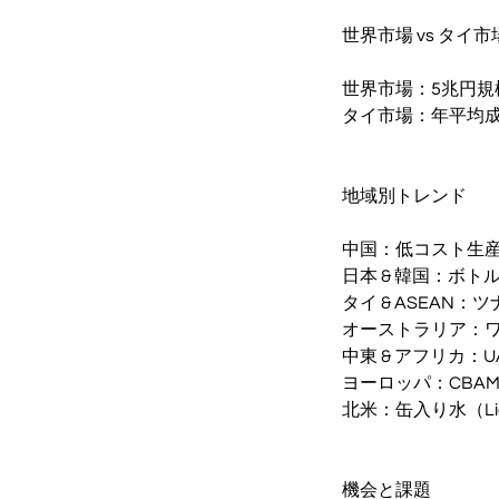
世界市場 vs タイ市
世界市場：5兆円規模
タイ市場：年平均成
地域別トレンド
中国：低コスト生
日本 & 韓国：ボ
タイ & ASEA
オーストラリア：
中東 & アフリカ
ヨーロッパ：CBA
北米：缶入り水（Li
機会と課題