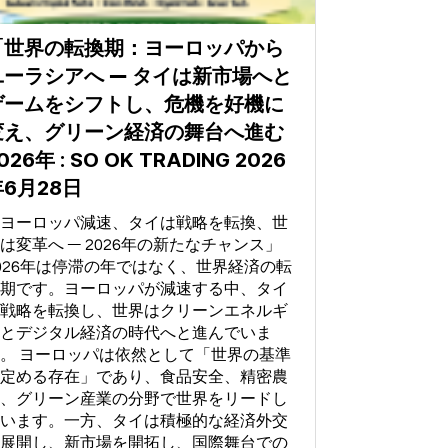
「世界の転換期：ヨーロッパから
ユーラシアへ ― タイは新市場へと
ゲームをシフトし、危機を好機に
変え、グリーン経済の舞台へ進む
026年 : SO OK TRADING 2026
6月28日
ヨーロッパ減速、タイは戦略を転換、世
は変革へ ― 2026年の新たなチャンス」
026年は停滞の年ではなく、世界経済の転
期です。ヨーロッパが減速する中、タイ
戦略を転換し、世界はクリーンエネルギ
とデジタル経済の時代へと進んでいま
。 ヨーロッパは依然として「世界の基準
定める存在」であり、食品安全、精密農
、グリーン産業の分野で世界をリードし
います。一方、タイは積極的な経済外交
展開し、新市場を開拓し、国際舞台での