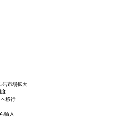
ル缶市場拡大
制度
缶へ移行
から輸入