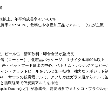
場
以上、年平均成長率 4.5〜6.6%
長率 3.5〜4.1%、飲料缶や水産加工品でアルミニウムが主流
産、ビール缶・清涼飲料・即食食品が急成長
トル缶（コーヒー）、化粧品パッケージ、リサイクル率90%以上
N：ツナ缶・ペットフード輸出の中心、ベトナム・カンボジアはビー
ワイン・クラフトビールをアルミ缶へ転換、強力なデポジット
：UAE・サウジの低炭素アルミ、アフリカはガラス瓶からアルミ
Mと循環経済で低炭素アルミを推進
quid Deathなど）が急成長、需要過多でメキシコ・ブラジル